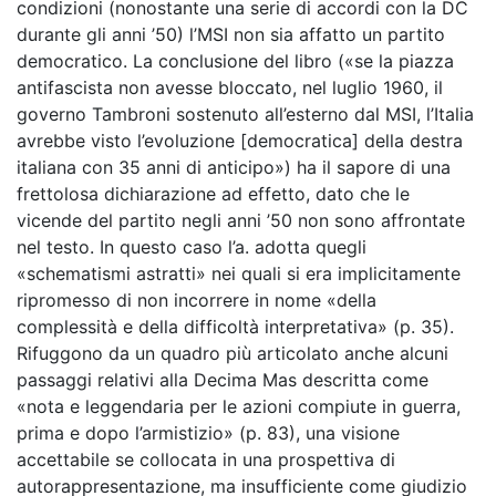
condizioni (nonostante una serie di accordi con la DC
durante gli anni ’50) l’MSI non sia affatto un partito
democratico. La conclusione del libro («se la piazza
antifascista non avesse bloccato, nel luglio 1960, il
governo Tambroni sostenuto all’esterno dal MSI, l’Italia
avrebbe visto l’evoluzione [democratica] della destra
italiana con 35 anni di anticipo») ha il sapore di una
frettolosa dichiarazione ad effetto, dato che le
vicende del partito negli anni ’50 non sono affrontate
nel testo. In questo caso l’a. adotta quegli
«schematismi astratti» nei quali si era implicitamente
ripromesso di non incorrere in nome «della
complessità e della difficoltà interpretativa» (p. 35).
Rifuggono da un quadro più articolato anche alcuni
passaggi relativi alla Decima Mas descritta come
«nota e leggendaria per le azioni compiute in guerra,
prima e dopo l’armistizio» (p. 83), una visione
accettabile se collocata in una prospettiva di
autorappresentazione, ma insufficiente come giudizio