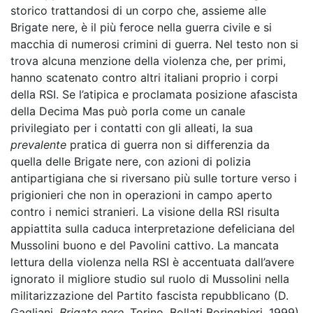
storico trattandosi di un corpo che, assieme alle
Brigate nere, è il più feroce nella guerra civile e si
macchia di numerosi crimini di guerra. Nel testo non si
trova alcuna menzione della violenza che, per primi,
hanno scatenato contro altri italiani proprio i corpi
della RSI. Se l’atipica e proclamata posizione afascista
della Decima Mas può porla come un canale
privilegiato per i contatti con gli alleati, la sua
prevalente
pratica di guerra non si differenzia da
quella delle Brigate nere, con azioni di polizia
antipartigiana che si riversano più sulle torture verso i
prigionieri che non in operazioni in campo aperto
contro i nemici stranieri. La visione della RSI risulta
appiattita sulla caduca interpretazione defeliciana del
Mussolini buono e del Pavolini cattivo. La mancata
lettura della violenza nella RSI è accentuata dall’avere
ignorato il migliore studio sul ruolo di Mussolini nella
militarizzazione del Partito fascista repubblicano (D.
Gagliani,
Brigate nere
, Torino, Bollati Boringhieri, 1999).