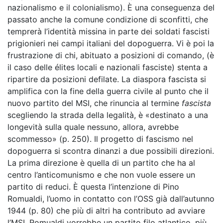
nazionalismo e il colonialismo). È una conseguenza del
passato anche la comune condizione di sconfitti, che
temprerà l’identità missina in parte dei soldati fascisti
prigionieri nei campi italiani del dopoguerra. Vi è poi la
frustrazione di chi, abituato a posizioni di comando, (è
il caso delle élites locali e nazionali fasciste) stenta a
ripartire da posizioni defilate. La diaspora fascista si
amplifica con la fine della guerra civile al punto che il
nuovo partito del MSI, che rinuncia al termine
fascista
scegliendo la strada della legalità, è «destinato a una
longevità sulla quale nessuno, allora, avrebbe
scommesso» (p. 250). Il progetto di fascismo nel
dopoguerra si scontra dinanzi a due possibili direzioni.
La prima direzione è quella di un partito che ha al
centro l’anticomunismo e che non vuole essere un
partito di reduci. È questa l’intenzione di Pino
Romualdi, l’uomo in contatto con l’OSS già dall’autunno
1944 (p. 80) che più di altri ha contributo ad avviare
l’MSI. Romualdi vorrebbe un partito filo atlantico, più