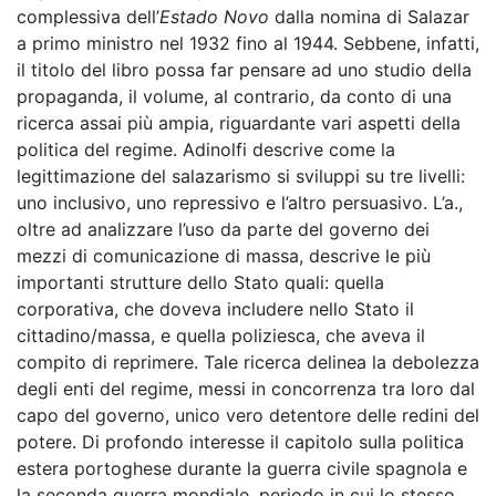
complessiva dell’
Estado Novo
dalla nomina di Salazar
a primo ministro nel 1932 fino al 1944. Sebbene, infatti,
il titolo del libro possa far pensare ad uno studio della
propaganda, il volume, al contrario, da conto di una
ricerca assai più ampia, riguardante vari aspetti della
politica del regime. Adinolfi descrive come la
legittimazione del salazarismo si sviluppi su tre livelli:
uno inclusivo, uno repressivo e l’altro persuasivo. L’a.,
oltre ad analizzare l’uso da parte del governo dei
mezzi di comunicazione di massa, descrive le più
importanti strutture dello Stato quali: quella
corporativa, che doveva includere nello Stato il
cittadino/massa, e quella poliziesca, che aveva il
compito di reprimere. Tale ricerca delinea la debolezza
degli enti del regime, messi in concorrenza tra loro dal
capo del governo, unico vero detentore delle redini del
potere. Di profondo interesse il capitolo sulla politica
estera portoghese durante la guerra civile spagnola e
la seconda guerra mondiale, periodo in cui lo stesso