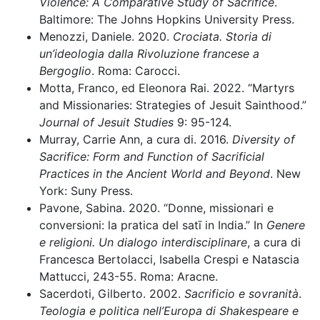
Violence: A Comparative Study of Sacrifice
.
Baltimore: The Johns Hopkins University Press.
Menozzi, Daniele. 2020.
Crociata. Storia di
un’ideologia dalla Rivoluzione francese a
Bergoglio
. Roma: Carocci.
Motta, Franco, ed Eleonora Rai. 2022. “Martyrs
and Missionaries: Strategies of Jesuit Sainthood.”
Journal of Jesuit Studies
9: 95-124.
Murray, Carrie Ann, a cura di. 2016.
Diversity of
Sacrifice: Form and Function of Sacrificial
Practices in the Ancient World and Beyond
. New
York: Suny Press.
Pavone, Sabina. 2020. “Donne, missionari e
conversioni: la pratica del satī in India.” In
Genere
e religioni. Un dialogo interdisciplinare
, a cura di
Francesca Bertolacci, Isabella Crespi e Natascia
Mattucci, 243-55. Roma: Aracne.
Sacerdoti, Gilberto. 2002.
Sacrificio e sovranità
.
Teologia e politica nell’Europa di Shakespeare e