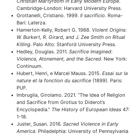
Christian Martyrdom in Early Modern Europe
.
Cambridge-London: Harvard University Press.
Grottanelli, Cristiano. 1999.
Il sacrificio
. Roma-
Bari: Laterza.
Hamerton-Kelly, Robert G. 1988.
Violent Origins:
W. Burkert, R. Girard, and J. Zee Smith on Ritual
Killing
. Palo Alto: Stanford University Press.
Hedley, Douglas. 2011.
Sacrifice Imagined:
Violence, Atonement, and the Sacred
. New York:
Continuum.
Hubert, Henri, e Marcel Mauss. 2015.
Essai sur la
nature et la fonction du sacrifice
(1899). Paris:
PUF.
Imbruglia, Girolamo. 2021. “The Idea of Religion
and Sacrifice from Grotius to Diderot’s
Encyclopedia.”
The History of European Ideas
47:
1-18.
Juster, Susan. 2016.
Sacred Violence in Early
America
.
Philadelphia: University of Pennsylvania