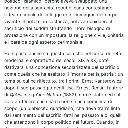
politico “islamico” perché aveva sviluppato una
nozione della sovranità repubblicana contestando
l’idea razionale della legge con l’immagine del corpo
vivente. Il potere, in sostanza, poteva richiedere il
sacrificio dei sudditi sfruttando il loro bisogno di
protezione con un’impostura: la religione civile, unitaria
e libera da ogni aspetto cerimoniale.
Fu in parte anche su questa scia che nel corso dell’età
moderna, e soprattutto dei secoli XIX e XX, poté
riattivarsi una concezione secolarizzata del sacrificio
come quella che ha esaltato il “morire per la patria”: un
tema su cui ha riflettuto, tra i primi, Ernst Kantorowicz
dopo il suo passaggio negli Usa. Ernest Renan, l’autore
di
Qu’est-ce qu’une Nation
(1882), non è stato certo il
solo a ritenere che una nazione è una comunità di
scopo (un plebiscito quotidiano) che deve trarre linfa
dal sentimento dei sacrifici fatti nel passato e di quelli
che attendono il corpo politico nel futuro. Quando, in