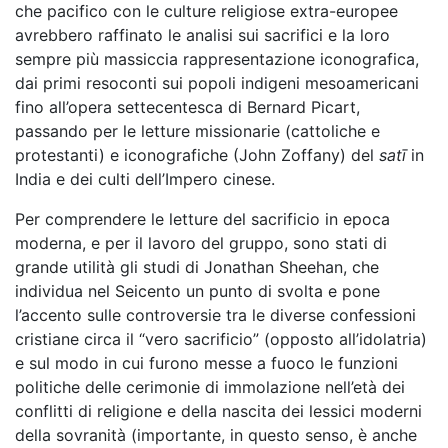
che pacifico con le culture religiose extra-europee
avrebbero raffinato le analisi sui sacrifici e la loro
sempre più massiccia rappresentazione iconografica,
dai primi resoconti sui popoli indigeni mesoamericani
fino all’opera settecentesca di Bernard Picart,
passando per le letture missionarie (cattoliche e
protestanti) e iconografiche (John Zoffany) del
satī
in
India e dei culti dell’Impero cinese.
Per comprendere le letture del sacrificio in epoca
moderna, e per il lavoro del gruppo, sono stati di
grande utilità gli studi di Jonathan Sheehan, che
individua nel Seicento un punto di svolta e pone
l’accento sulle controversie tra le diverse confessioni
cristiane circa il “vero sacrificio” (opposto all’idolatria)
e sul modo in cui furono messe a fuoco le funzioni
politiche delle cerimonie di immolazione nell’età dei
conflitti di religione e della nascita dei lessici moderni
della sovranità (importante, in questo senso, è anche