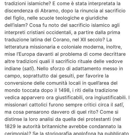
tradizioni islamiche? E come è stata interpretata la
discendenza di Abramo, dopo la rinuncia al sacrificio
del figlio, nelle scuole teologiche e giuridiche
dell’islam? Cosa fu noto del sacrificio islamico agli
interpreti cristiani occidentali, a partire dalla prima
traduzione latina del Corano, nel XII secolo? La
letteratura missionaria e coloniale moderna, inoltre,
mise l’Europa davanti al problema di come decrittare
altre tradizioni quali il sacrificio rituale delle vedove
indiane (
satī
). Nello sforzo di adattamento messo in
campo, soprattutto dai gesuiti, per favorire la
conversione delle comunità locali in quell’area del
mondo toccata dopo il 1498, i riti della tradizione
vedica apparvero ora giustificabili, ora ingiustificabili. I
missionari cattolici furono sempre critici circa il
satī
,
ma cosa pensarono davvero di quel rito? Come si
distinse la loro analisi da quella dei protestanti (nel
1829 le autorità britanniche avrebbe condannato la
cerimonia)? Se la storiografia anglofona ha pubblicato