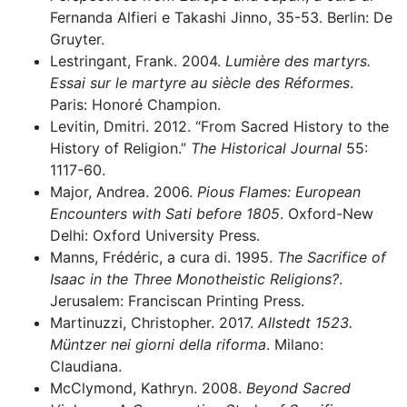
Fernanda Alfieri e Takashi Jinno, 35-53. Berlin: De
Gruyter.
Lestringant, Frank. 2004.
Lumière des martyrs.
Essai sur le martyre au siècle des Réformes
.
Paris: Honoré Champion.
Levitin, Dmitri. 2012. “From Sacred History to the
History of Religion.”
The Historical Journal
55:
1117-60.
Major, Andrea. 2006.
Pious Flames: European
Encounters with Sati before 1805
.
Oxford-New
Delhi: Oxford University Press.
Manns, Frédéric, a cura di. 1995.
The Sacrifice of
Isaac in the Three Monotheistic Religions?
.
Jerusalem: Franciscan Printing Press.
Martinuzzi, Christopher. 2017.
Allstedt 1523.
Müntzer nei giorni della riforma
. Milano:
Claudiana.
McClymond, Kathryn. 2008.
Beyond Sacred