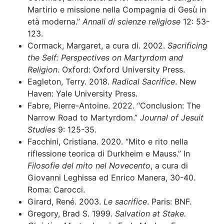
Martirio e missione nella Compagnia di Gesù in
età moderna.”
Annali di scienze religiose
12: 53-
123.
Cormack,
Margaret, a cura di. 2002.
Sacrificing
the Self: Perspectives on Martyrdom and
Religion
. Oxford: Oxford University Press.
Eagleton, Terry. 2018.
Radical Sacrifice
. New
Haven: Yale University Press.
Fabre, Pierre-Antoine. 2022. “Conclusion: The
Narrow Road to Martyrdom.”
Journal of Jesuit
Studies
9: 125-35.
Facchini, Cristiana. 2020. “Mito e rito nella
riflessione teorica di Durkheim e Mauss.” In
Filosofie del mito nel Novecento
, a cura di
Giovanni Leghissa ed Enrico Manera, 30-40.
Roma: Carocci.
Girard, René. 2003.
Le sacrifice
. Paris: BNF.
Gregory, Brad S. 1999.
Salvation at Stake.