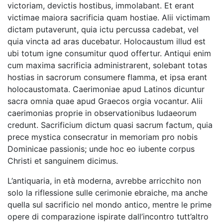
victoriam, devictis hostibus, immolabant. Et erant
victimae maiora sacrificia quam hostiae. Alii victimam
dictam putaverunt, quia ictu percussa cadebat, vel
quia vincta ad aras ducebatur. Holocaustum illud est
ubi totum igne consumitur quod offertur. Antiqui enim
cum maxima sacrificia administrarent, solebant totas
hostias in sacrorum consumere flamma, et ipsa erant
holocaustomata. Caerimoniae apud Latinos dicuntur
sacra omnia quae apud Graecos orgia vocantur. Alii
caerimonias proprie in observationibus Iudaeorum
credunt. Sacrificium dictum quasi sacrum factum, quia
prece mystica consecratur in memoriam pro nobis
Dominicae passionis; unde hoc eo iubente corpus
Christi et sanguinem dicimus.
L’antiquaria, in età moderna, avrebbe arricchito non
solo la riflessione sulle cerimonie ebraiche, ma anche
quella sul sacrificio nel mondo antico, mentre le prime
opere di comparazione ispirate dall’incontro tutt’altro