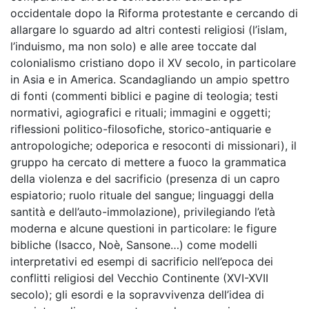
occidentale dopo la Riforma protestante e cercando di
allargare lo sguardo ad altri contesti religiosi (l’islam,
l’induismo, ma non solo) e alle aree toccate dal
colonialismo cristiano dopo il XV secolo, in particolare
in Asia e in America. Scandagliando un ampio spettro
di fonti (commenti biblici e pagine di teologia; testi
normativi, agiografici e rituali; immagini e oggetti;
riflessioni politico-filosofiche, storico-antiquarie e
antropologiche; odeporica e resoconti di missionari), il
gruppo ha cercato di mettere a fuoco la grammatica
della violenza e del sacrificio (presenza di un capro
espiatorio; ruolo rituale del sangue; linguaggi della
santità e dell’auto-immolazione), privilegiando l’età
moderna e alcune questioni in particolare: le figure
bibliche (Isacco, Noè, Sansone…) come modelli
interpretativi ed esempi di sacrificio nell’epoca dei
conflitti religiosi del Vecchio Continente (XVI-XVII
secolo); gli esordi e la sopravvivenza dell’idea di