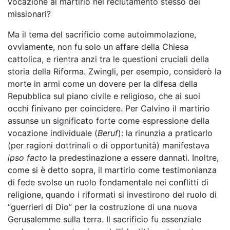
vocazione al martirio nel reclutamento stesso dei
missionari?
Ma il tema del sacrificio come autoimmolazione,
ovviamente, non fu solo un affare della Chiesa
cattolica, e rientra anzi tra le questioni cruciali della
storia della Riforma. Zwingli, per esempio, considerò la
morte in armi come un dovere per la difesa della
Repubblica sul piano civile e religioso, che ai suoi
occhi finivano per coincidere. Per Calvino il martirio
assunse un significato forte come espressione della
vocazione individuale (
Beruf
): la rinunzia a praticarlo
(per ragioni dottrinali o di opportunità) manifestava
ipso facto
la predestinazione a essere dannati. Inoltre,
come si è detto sopra, il martirio come testimonianza
di fede svolse un ruolo fondamentale nei conflitti di
religione, quando i riformati si investirono del ruolo di
“guerrieri di Dio” per la costruzione di una nuova
Gerusalemme sulla terra. Il sacrificio fu essenziale