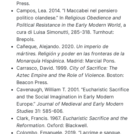
Press.
Campos, Lea. 2014. “I Maccabei nel pensiero
politico olandese.” In
Religious Obedience and
Political Resistance in the Early Modern World
, a
cura di Luisa Simonutti, 285-318. Turnhout:
Brepols.
Cañeque, Alejando. 2020.
Un imperio de
mártires. Religión y poder en las fronteras de la
Monarquía Hispánica
. Madrid: Marcial Pons.
Carrasco, David. 1999.
City of Sacrifice: The
Aztec Empire and the Role of Violence
. Boston:
Beacon Press.
Cavenaugh, William T. 2001. “Eucharistic Sacrifice
and the Social Imagination in Early Modern
Europe.”
Journal of Medieval and Early Modern
Studies
31: 585-606.
Clark, Francis. 1967.
Eucharistic Sacrifice and the
Reformation
. Oxford: Blackwell.
Colombo, Emanuele. 2019. “Lacrime e sangue.