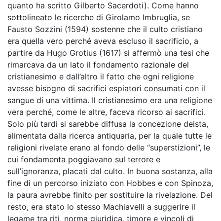
quanto ha scritto Gilberto Sacerdoti). Come hanno
sottolineato le ricerche di Girolamo Imbruglia, se
Fausto Sozzini (1594) sostenne che il culto cristiano
era quella vero perché aveva escluso il sacrificio, a
partire da Hugo Grotius (1617) si affermò una tesi che
rimarcava da un lato il fondamento razionale del
cristianesimo e dall’altro il fatto che ogni religione
avesse bisogno di sacrifici espiatori consumati con il
sangue di una vittima. Il cristianesimo era una religione
vera perché, come le altre, faceva ricorso ai sacrifici.
Solo più tardi si sarebbe diffusa la concezione deista,
alimentata dalla ricerca antiquaria, per la quale tutte le
religioni rivelate erano al fondo delle “superstizioni”, le
cui fondamenta poggiavano sul terrore e
sull’ignoranza, placati dal culto. In buona sostanza, alla
fine di un percorso iniziato con Hobbes e con Spinoza,
la paura avrebbe finito per sostituire la rivelazione. Del
resto, era stato lo stesso Machiavelli a suggerire il
legame tra riti, norma giuridica, timore e vincoli di