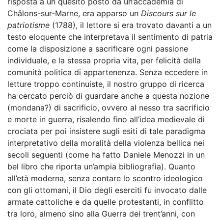
risposta a un quesito posto da un’accademia di
Châlons-sur-Marne, era apparso un
Discours sur le
patriotisme
(1788), il lettore si era trovato davanti a un
testo eloquente che interpretava il sentimento di patria
come la disposizione a sacrificare ogni passione
individuale, e la stessa propria vita, per felicità della
comunità politica di appartenenza. Senza eccedere in
letture troppo continuiste, il nostro gruppo di ricerca
ha cercato perciò di guardare anche a questa nozione
(mondana?) di sacrificio, ovvero al nesso tra sacrificio
e morte in guerra, risalendo fino all’idea medievale di
crociata per poi insistere sugli esiti di tale paradigma
interpretativo della moralità della violenza bellica nei
secoli seguenti (come ha fatto Daniele Menozzi in un
bel libro che riporta un’ampia bibliografia). Quanto
all’età moderna, senza contare lo scontro ideologico
con gli ottomani, il Dio degli eserciti fu invocato dalle
armate cattoliche e da quelle protestanti, in conflitto
tra loro, almeno sino alla Guerra dei trent’anni, con