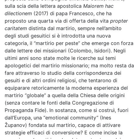
sulla scia della lettera apostolica
Maiorem hac
dilectionem
(2017) di papa Francesco, che ha
proposto una quarta via di offerta della vita
propter
caritatem
distinta dal martirio, sempre nell’ambito
degli studi gesuitici si è introdotta una nuova
categoria, il “martirio per peste” che emerge con forza
dalle lettere dei missionari (Colombo, Isidori). Negli
ultimi anni sono state molte le ricerche sui temi
apologetici del martirio missionario; ma molto resta da
fare attraverso lo studio della corrispondenza dei
gesuiti e di altri ordini religiosi, che tentarono di
equiparare retoricamente la moderna esperienza del
martirio “globale” a quella della Chiesa delle origini
(senza contare le fonti della Congregazione di
Propaganda Fide). In sostanza, come si costruì, fuori
dall’Europa, una “emotional community” (Ines
Ž
upanov) fondata sul martirio, capace di attivare
strategie efficaci di conversione? E come incise la