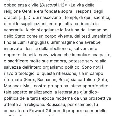
obbedienza civile (
Discorsi
I,12): «La vita della
religione Gentile era fondata sopra i responsi degli
oracoli […]. Di qui nascevano i templi, di qui i sacrifici,
di qui le supplicazioni, ed ogni altra cerimonia in
venerarli». A ciò si aggiunse la fortuna dell’immagine
dello Stato come un corpo vivente, dai testi umanistici
fino ai Lumi (Briguglia): un’immagine che avrebbe
innervato i lessici della ribellione e, sul versante
opposto, la netta convinzione che immolare una parte,
o sacrificare molte sue membra, potesse servire alla
salvezza dell’intero organismo politico. Sono noti i
risvolti teologici di questa riflessione, sia in campo
riformato (Knox, Buchanan, Bèze) sia cattolico (Soto,
Mariana). Ma il nostro gruppo ha inteso approfondire
tale aspetto analizzando la letteratura giuridico-
politica della tarda epoca moderna da una prospettiva
attenta alla religione. Rousseau, per esempio, fu
accusato da Edward Gibbon di proporre un modello