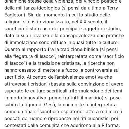
dinamiche stesse della violenza, del vincolo politico e
della militanza ideologica (si pensi da ultimo a Terry
Eagleton). Sin dal momento in cui lo studio delle
religioni si è istituzionalizzato, nel XIX secolo, il
sacrificio è stato uno dei principali soggetti di studio,
data la sua rilevanza e la consapevolezza che pratiche
di immolazione sono diffuse in quasi tutte le culture.
Quanto al rapporto fra la tradizione biblica (si pensi
alla “legatura di Isacco”, reinterpretata come “sacrificio
di Isacco”) e la tradizione cristiana, le ricerche non
hanno cessato di mettere a fuoco le controversie sul
sacrificio. Al centro dell’ambivalenza emotiva che
attraversa i cristiani (basata sulla convinzione di avere
superato le culture sacrificali, riformulandone dei temi
in modo innovativo, primo fra tutti il martirio) si pose
subito la figura di Gesù, la cui morte fu interpretata
come un finale “sacrificio espiatorio” atto a redimere i
peccati dell’uomo e riproposto nei riti eucaristici poi
contestati dalle comunità che aderirono alla Riforma.