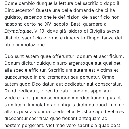
Come cambiò dunque la lettura del sacrificio dopo il
Cinquecento? Questa una delle domande che ci ha
guidato, sapendo che le definizioni del sacrificio non
nascono certo nel XVI secolo. Basti guardare a
Etymologiae
, VI,19, dove già Isidoro di Siviglia aveva
distinto sacrificio e dono e rimarcato l’importanza dei
riti di immolazione:
Duo sunt autem quae offeruntur: donum et sacrificium.
Donum dicitur quidquid auro argentoque aut qualibet
alia specie efficitur. Sacrificium autem est victima et
quaecumque in ara cremantur seu ponuntur. Omne
autem quod Deo datur, aut dedicatur aut consecratur.
Quod dedicatur, dicendo datur unde et appellatur.
Vnde errant qui consecrationem dedicationem putant
significari. Immolatio ab antiquis dicta eo quod in mole
altaris posita victima caederetur. Hostiae apud veteres
dicebantur sacrificia quae fiebant antequam ad
hostem pergerent. Victimae vero sacrificia quae post