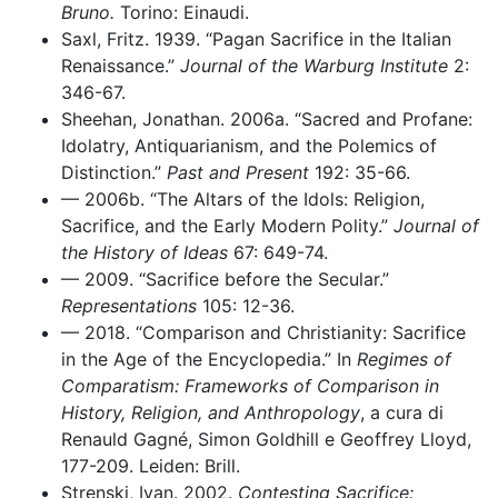
Bruno.
Torino: Einaudi.
Saxl, Fritz. 1939. “Pagan Sacrifice in the Italian
Renaissance.”
Journal of the Warburg Institute
2:
346-67.
Sheehan, Jonathan. 2006a. “Sacred and Profane:
Idolatry, Antiquarianism, and the Polemics of
Distinction.”
Past and Present
192: 35-66.
–– 2006b. “The Altars of the Idols: Religion,
Sacrifice, and the Early Modern Polity.”
Journal of
the History of Ideas
67: 649-74.
–– 2009. “Sacrifice before the Secular.”
Representations
105: 12-36.
–– 2018. “Comparison and Christianity: Sacrifice
in the Age of the Encyclopedia.” In
Regimes of
Comparatism: Frameworks of Comparison in
History, Religion, and Anthropology
, a cura di
Renauld Gagné, Simon Goldhill e Geoffrey Lloyd,
177-209. Leiden: Brill.
Strenski, Ivan. 2002.
Contesting Sacrifice: