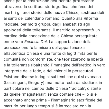
anche per la costruzione dell’identità protestante
attraverso la scrittura storiografica, che fece dei
martiri gli eroi storici delle nuove Chiese, sostituendoli
ai santi del calendario romano. Quanto alla Riforma
radicale, per molti gruppi, dagli anabattisti agli
apologeti della tolleranza, il martirio rappresentò un
cardine della concezione della Chiesa perseguitata
come vera
Ecclesia Dei
. La sopportazione della
persecuzione fu la misura dell’appartenenza
all’autentica Chiesa e una fonte di legittimità per le
comunità non conformiste, che teorizzarono la libertà
e la tolleranza ribaltando l’immagine dell’eretico in vero
interprete delle fede, e dei chierici in persecutori.
Esistono diverse indagini sui temi che qui si evocano
(Lestringant, Gregory); ma molto resta da studiare, in
particolare nel campo delle Chiese “radicali”, distinte
da quelle “magisteriali”, senza contare che – lo si è
accennato anche prima – l’immaginario sacrificale del
martirio per lungo tempo si è intrecciato con la