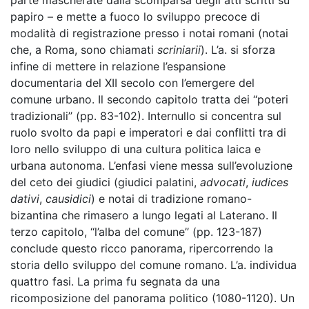
parte mascherate dalla scomparsa degli atti scritti su
papiro – e mette a fuoco lo sviluppo precoce di
modalità di registrazione presso i notai romani (notai
che, a Roma, sono chiamati
scriniarii
). L’a. si sforza
infine di mettere in relazione l’espansione
documentaria del XII secolo con l’emergere del
comune urbano. Il secondo capitolo tratta dei ‘‘poteri
tradizionali’’ (pp. 83-102). Internullo si concentra sul
ruolo svolto da papi e imperatori e dai conflitti tra di
loro nello sviluppo di una cultura politica laica e
urbana autonoma. L’enfasi viene messa sull’evoluzione
del ceto dei giudici (giudici palatini,
advocati
,
iudices
dativi
,
causidici
) e notai di tradizione romano-
bizantina che rimasero a lungo legati al Laterano. Il
terzo capitolo, ‘‘l’alba del comune’’ (pp. 123-187)
conclude questo ricco panorama, ripercorrendo la
storia dello sviluppo del comune romano. L’a. individua
quattro fasi. La prima fu segnata da una
ricomposizione del panorama politico (1080-1120). Un