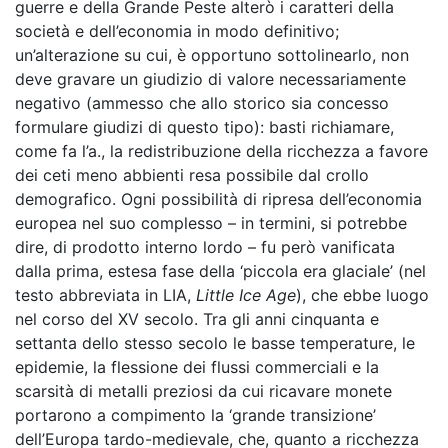
guerre e della Grande Peste alterò i caratteri della
società e dell’economia in modo definitivo;
un’alterazione su cui, è opportuno sottolinearlo, non
deve gravare un giudizio di valore necessariamente
negativo (ammesso che allo storico sia concesso
formulare giudizi di questo tipo): basti richiamare,
come fa l’a., la redistribuzione della ricchezza a favore
dei ceti meno abbienti resa possibile dal crollo
demografico. Ogni possibilità di ripresa dell’economia
europea nel suo complesso – in termini, si potrebbe
dire, di prodotto interno lordo – fu però vanificata
dalla prima, estesa fase della ‘piccola era glaciale’ (nel
testo abbreviata in LIA,
Little Ice Age
), che ebbe luogo
nel corso del XV secolo. Tra gli anni cinquanta e
settanta dello stesso secolo le basse temperature, le
epidemie, la flessione dei flussi commerciali e la
scarsità di metalli preziosi da cui ricavare monete
portarono a compimento la ‘grande transizione’
dell’Europa tardo-medievale, che, quanto a ricchezza