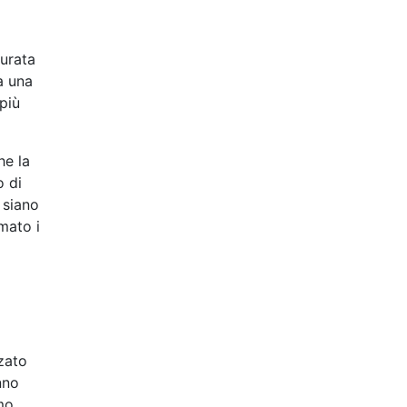
durata
a una
più
he la
o di
 siano
mato i
zzato
nno
mo.