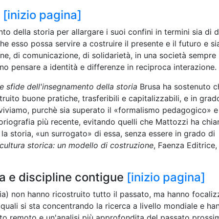
e
[inizio pagina]
nto della storia per allargare i suoi confini in termini sia di 
e esso possa servire a costruire il presente e il futuro e si
ne, di comunicazione, di solidarietà, in una società sempre 
o pensare a identità e differenze in reciproca interazione.
e sfide dell'insegnamento della storia
Brusa ha sostenuto c
ruito buone pratiche, trasferibili e capitalizzabili, e in grad
viviamo, purchè sia superato il «formalismo pedagogico» e
toriografia più recente, evitando quelli che Mattozzi ha chia
 la storia, «un surrogato» di essa, senza essere in grado di
cultura storica: un modello di costruzione
, Faenza Editrice,
ia e discipline contigue
[inizio pagina]
ancia) non hanno ricostruito tutto il passato, ma hanno focali
 quali si sta concentrando la ricerca a livello mondiale e ha
sato remoto e un'analisi più approfondita del passato prossi