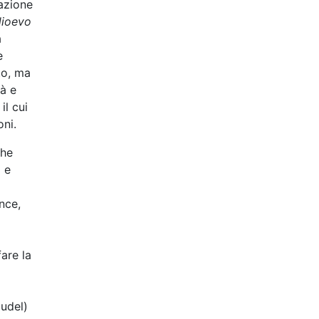
mazione
ioevo
a
e
to, ma
tà e
il cui
oni.
che
a e
ince,
are la
audel)