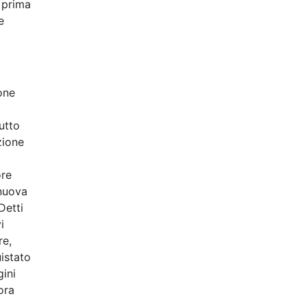
o prima
e
one
utto
zione
ore
 nuova
Detti
i
re,
istato
gini
ora