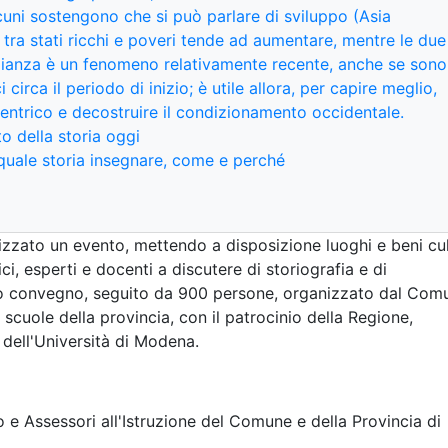
cuni sostengono che si può parlare di sviluppo (Asia
za tra stati ricchi e poveri tende ad aumentare, mentre le due
glianza è un fenomeno relativamente recente, anche se sono
i circa il periodo di inizio; è utile allora, per capire meglio,
entrico e decostruire il condizionamento occidentale.
to della storia oggi
a: quale storia insegnare, come e perché
zato un evento, mettendo a disposizione luoghi e beni cult
i, esperti e docenti a discutere di storiografia e di
imo convegno, seguito da 900 persone, organizzato dal Com
cuole della provincia, con il patrocinio della Regione,
e dell'Università di Modena.
o e Assessori all'Istruzione del Comune e della Provincia di