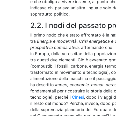
e che obbliga a vivere insieme, al punto ch
indicava chi parlava un'altra lingua e solo do
soprattutto politico.
2.2. I nodi del passato p
Il primo nodo che è stato affrontato è la 
tra
Energia e modernità. Crisi energetica e c
prospettiva comparativa,
affermando che l'i
in Europa, dalla «crescita» della popolazio
tra questi due elementi. Ciò è avvenuto grazi
(combustibili fossili, carbone, energia term
trasformato in movimento e tecnologia), co
alimentazione della macchina e il passaggio
ha descritto
Imperi, economie, mondi: perco
fondamentali per ricostruire la storia della 
tecnologie): perché i
Cinesi
, dopo i viaggi 
il resto del mondo? Perché, invece, dopo po
della supremazia planetaria dell'Europa e d
nel Cinquecento erano alla pari o quasi? La 