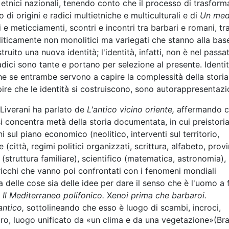
 etnici nazionali, tenendo conto che il processo di trasfor
 di origini e radici multietniche e multiculturali e di
Un med
 meticciamenti, scontri e incontri tra barbari e romani, tr
ticamente non monolitici ma variegati che stanno alla bas
ruito una nuova identità; l'identità, infatti, non è nel passa
adici sono tante e portano per selezione al presente. Identi
e se entrambe servono a capire la complessità della storia 
ire che le identità si costruiscono, sono autorappresentazi
 Liverani ha parlato de
L'antico vicino oriente,
affermando 
 si concentra metà della storia documentata, in cui preistori
 sul piano economico (neolitico, interventi sul territorio,
 (città, regimi politici organizzati, scrittura, alfabeto, prov
 (struttura familiare), scientifico (matematica, astronomia),
 ricchi che vanno poi confrontati con i fenomeni mondiali
 delle cose sia delle idee per dare il senso che è l'uomo a f
u
Il Mediterraneo polifonico.
X
enoi prima che barbaroi.
ntico,
sottolineando che esso è luogo di scambi, incroci,
ro, luogo unificato da «un clima e da una vegetazione»(Br