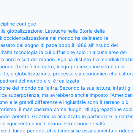
scipline contigue
la globalizzazione. Latouche nella Storia della
ell'occidentalizzazione nel mondo ha delineato le
passato dal sogno di pace dopo il 1989 all'incubo del
all'alta tecnologia la cui diffusione solo in alcune aree del
tra nord e sud del mondo. Egli ha distinto tra mondializzazi
mondo (tutto è mercato), lungo processo iniziato con la
arte, e globalizzazione, processo sia economico che cultur
i padroni del mondo e si è realizzata
one del mondo dall'altra. Secondo la sua lettura, infatti gli
nica superpotenza, ma avrebbero anche imposto l'American
ismo e le grandi differenze e ingiustizie sono il terreno più
errorismo, il manicheismo come 'luoghi' di aggregazione soci
odo violento. Gozzini ha analizzato in particolare la relazi
 cinquecento anni di storia. Percezioni e realtà
ione di lungo periodo, chiedendosi se essa aumenta o riduce