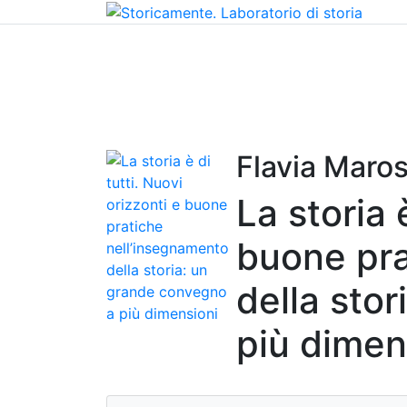
Home
Chi siamo
Contatti
Peer review
Flavia Maros
La storia 
buone pra
della sto
più dimen