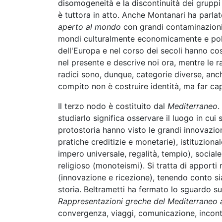
disomogeneità e la discontinuità dei gruppi
è tuttora in atto. Anche Montanari ha parlato
aperto al mondo
con grandi contaminazioni e
mondi culturalmente economicamente e poli
dell'Europa e nel corso dei secoli hanno cost
nel presente e descrive noi ora, mentre le r
radici sono, dunque, categorie diverse, anch
compito non è costruire identità, ma far cap
Il terzo nodo è costituito dal
Mediterraneo
.
studiarlo significa osservare il luogo in cui
protostoria hanno visto le grandi innovazioni
pratiche creditizie e monetarie), istituzionale
impero universale, regalità, tempio), sociale
religioso (monoteismi). Si tratta di apporti
(innovazione e ricezione), tenendo conto sia
storia. Beltrametti ha fermato lo sguardo s
Rappresentazioni greche del Mediterraneo a
convergenza, viaggi, comunicazione, incont