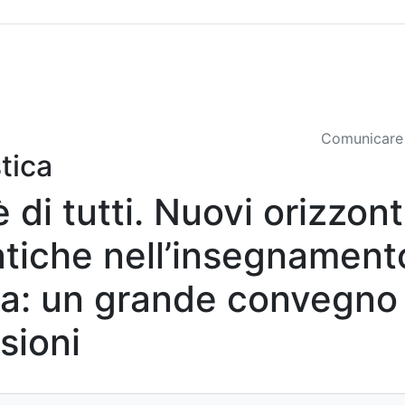
Sommario
Archivio
Comunicare 
tica
è di tutti. Nuovi orizzont
tiche nell’insegnament
ria: un grande convegno
sioni