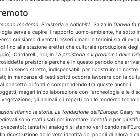
 remoto
 mondo moderno. Preistoria e Antichità.
Salza in
Darwin fa 
logia serva a capire il rapporto uomo-ambiente, ha sottoli
verso cui siamo diventati esseri umani in termini sia di evol
di fino alla stazione eretta) che culturale (produzione degli
gio). Cardarelli, poi, in
La preistoria e il problema delle Orig
osiddetta preistoria perché è in questo periodo che arriva
a in senso stretto, indispensabili per ricostruire le nostre 
ati; in mancanza di testi scritti occorre lavorare con la cult
 al concetto di fonti e comprendendo tra queste anche i
 oggetti, magari in collaborazione con l'archeologia e le disc
 la vegetazione, gli animali e i reperti con le moderne tecnolo
zioni rifanno la storia. La fondazione dell'Europa:
Geary h
edievali sono stati usati per inventare identità e per giustific
ovecento); tentativi analoghi si stanno verificando nell'Eu
a ricostruzione delle vere identità dei popoli di allora e ca