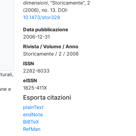
dimensioni
, "Storicamente", 2
(2006), no. 13. DOI:
10.1473/stor328
Data pubblicazione
2006-12-31
Rivista / Volume / Anno
Storicamente / 2 / 2006
ISSN
2282-6033
urali,
eISSN
1825-411X
une e
Esporta citazioni
plainText
endNote
BiBTeX
RefMan