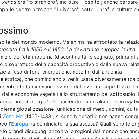
e
xenos
era "lo straniero", ma pure "l'ospite"; anche barbar
po le guerre persiane "il diverso", sotto il profilo culturale 
rossimo
nascita del mondo moderno. Malanima ha affrontato la relazi
rescita fra il 1650 e il 1850. La deviazione europea in una
nizio dell'età moderna (discontinuità) è segnato, prima di t
ne e soprattuto della capacità produttiva e dalla nuova rela
e all'uso di fonti energetiche, note fin dall'antichità
oelettrica), che cominciano a venir usate diversamente (cal
nsentendo la meccanizzazione del lavoro e soprattutto la
 dalle economie vegetali allo sfruttamento del sottosuolo. 
rsi di una storia globale
, partendo da un alcuni interrogativ
odierna globalizzazione (unificazione di merci, uomini, cultu
di
Zeng He
(1405-1433), si sono bloccati e non hanno conqu
co l'
Europa
ha cominciato la sua ascesa? Quali sono le ori
elle grandi disuguaglianze tra le regioni del mondo che anc
storiografia degli ultimi 40 anni, - con un'analisi che passa