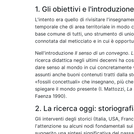
1. Gli obiettivi e l'introduzion
L'intento era quello di rivisitare l'insegname
temporale che di area territoriale in modo ch
base comune di tutti, uno strumento di unio
connotata dal meticciato e in cui è opportun
Nell'introduzione
Il senso di un convegno. L
ricerca didattica negli ultimi decenni ha cost
dare senso al mondo in cui concretamente 
assunti anche buoni contenuti tratti dalla s
«fossili concettuali» che insegnano, più che
spiegare il mondo presente (I. Mattozzi,
La 
Faenza 1990).
2. La ricerca oggi: storiograf
Gli interventi degli storici (Italia, USA, Fr
l'attenzione su alcuni nodi fondamentali sui
suggerito una sintesi significativa del pas