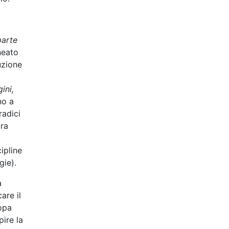
parte
neato
uzione
ini,
no a
radici
ura
ipline
gie).
a
are il
ropa
pire la