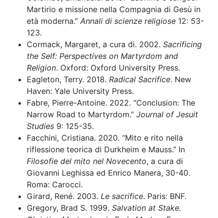
Martirio e missione nella Compagnia di Gesù in
età moderna.”
Annali di scienze religiose
12: 53-
123.
Cormack,
Margaret, a cura di. 2002.
Sacrificing
the Self: Perspectives on Martyrdom and
Religion
. Oxford: Oxford University Press.
Eagleton, Terry. 2018.
Radical Sacrifice
. New
Haven: Yale University Press.
Fabre, Pierre-Antoine. 2022. “Conclusion: The
Narrow Road to Martyrdom.”
Journal of Jesuit
Studies
9: 125-35.
Facchini, Cristiana. 2020. “Mito e rito nella
riflessione teorica di Durkheim e Mauss.” In
Filosofie del mito nel Novecento
, a cura di
Giovanni Leghissa ed Enrico Manera, 30-40.
Roma: Carocci.
Girard, René. 2003.
Le sacrifice
. Paris: BNF.
Gregory, Brad S. 1999.
Salvation at Stake.