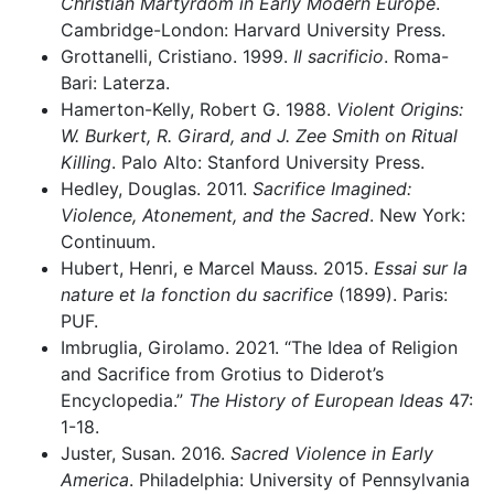
Christian Martyrdom in Early Modern Europe
.
Cambridge-London: Harvard University Press.
Grottanelli, Cristiano. 1999.
Il sacrificio
. Roma-
Bari: Laterza.
Hamerton-Kelly, Robert G. 1988.
Violent Origins:
W. Burkert, R. Girard, and J. Zee Smith on Ritual
Killing
. Palo Alto: Stanford University Press.
Hedley, Douglas. 2011.
Sacrifice Imagined:
Violence, Atonement, and the Sacred
. New York:
Continuum.
Hubert, Henri, e Marcel Mauss. 2015.
Essai sur la
nature et la fonction du sacrifice
(1899). Paris:
PUF.
Imbruglia, Girolamo. 2021. “The Idea of Religion
and Sacrifice from Grotius to Diderot’s
Encyclopedia.”
The History of European Ideas
47:
1-18.
Juster, Susan. 2016.
Sacred Violence in Early
America
.
Philadelphia: University of Pennsylvania