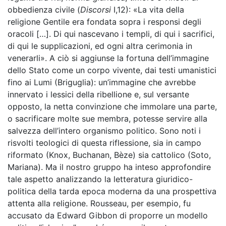
obbedienza civile (
Discorsi
I,12): «La vita della
religione Gentile era fondata sopra i responsi degli
oracoli […]. Di qui nascevano i templi, di qui i sacrifici,
di qui le supplicazioni, ed ogni altra cerimonia in
venerarli». A ciò si aggiunse la fortuna dell’immagine
dello Stato come un corpo vivente, dai testi umanistici
fino ai Lumi (Briguglia): un’immagine che avrebbe
innervato i lessici della ribellione e, sul versante
opposto, la netta convinzione che immolare una parte,
o sacrificare molte sue membra, potesse servire alla
salvezza dell’intero organismo politico. Sono noti i
risvolti teologici di questa riflessione, sia in campo
riformato (Knox, Buchanan, Bèze) sia cattolico (Soto,
Mariana). Ma il nostro gruppo ha inteso approfondire
tale aspetto analizzando la letteratura giuridico-
politica della tarda epoca moderna da una prospettiva
attenta alla religione. Rousseau, per esempio, fu
accusato da Edward Gibbon di proporre un modello