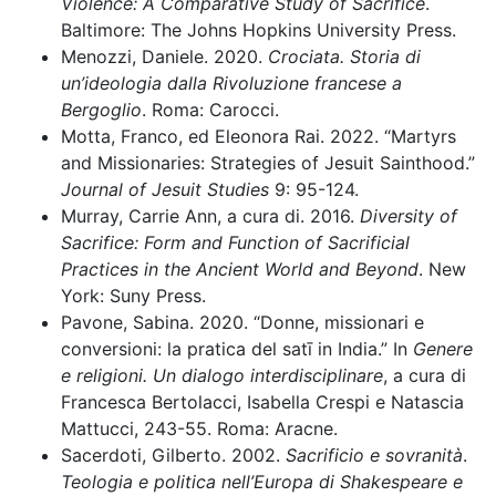
Violence: A Comparative Study of Sacrifice
.
Baltimore: The Johns Hopkins University Press.
Menozzi, Daniele. 2020.
Crociata. Storia di
un’ideologia dalla Rivoluzione francese a
Bergoglio
. Roma: Carocci.
Motta, Franco, ed Eleonora Rai. 2022. “Martyrs
and Missionaries: Strategies of Jesuit Sainthood.”
Journal of Jesuit Studies
9: 95-124.
Murray, Carrie Ann, a cura di. 2016.
Diversity of
Sacrifice: Form and Function of Sacrificial
Practices in the Ancient World and Beyond
. New
York: Suny Press.
Pavone, Sabina. 2020. “Donne, missionari e
conversioni: la pratica del satī in India.” In
Genere
e religioni. Un dialogo interdisciplinare
, a cura di
Francesca Bertolacci, Isabella Crespi e Natascia
Mattucci, 243-55. Roma: Aracne.
Sacerdoti, Gilberto. 2002.
Sacrificio e sovranità
.
Teologia e politica nell’Europa di Shakespeare e