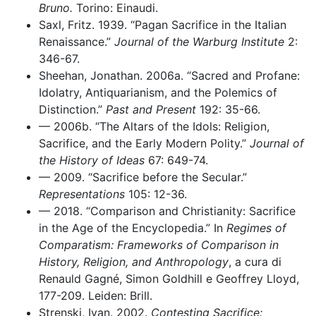
Bruno.
Torino: Einaudi.
Saxl, Fritz. 1939. “Pagan Sacrifice in the Italian
Renaissance.”
Journal of the Warburg Institute
2:
346-67.
Sheehan, Jonathan. 2006a. “Sacred and Profane:
Idolatry, Antiquarianism, and the Polemics of
Distinction.”
Past and Present
192: 35-66.
–– 2006b. “The Altars of the Idols: Religion,
Sacrifice, and the Early Modern Polity.”
Journal of
the History of Ideas
67: 649-74.
–– 2009. “Sacrifice before the Secular.”
Representations
105: 12-36.
–– 2018. “Comparison and Christianity: Sacrifice
in the Age of the Encyclopedia.” In
Regimes of
Comparatism: Frameworks of Comparison in
History, Religion, and Anthropology
, a cura di
Renauld Gagné, Simon Goldhill e Geoffrey Lloyd,
177-209. Leiden: Brill.
Strenski, Ivan. 2002.
Contesting Sacrifice: