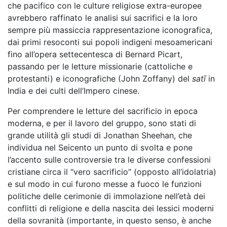
che pacifico con le culture religiose extra-europee
avrebbero raffinato le analisi sui sacrifici e la loro
sempre più massiccia rappresentazione iconografica,
dai primi resoconti sui popoli indigeni mesoamericani
fino all’opera settecentesca di Bernard Picart,
passando per le letture missionarie (cattoliche e
protestanti) e iconografiche (John Zoffany) del
satī
in
India e dei culti dell’Impero cinese.
Per comprendere le letture del sacrificio in epoca
moderna, e per il lavoro del gruppo, sono stati di
grande utilità gli studi di Jonathan Sheehan, che
individua nel Seicento un punto di svolta e pone
l’accento sulle controversie tra le diverse confessioni
cristiane circa il “vero sacrificio” (opposto all’idolatria)
e sul modo in cui furono messe a fuoco le funzioni
politiche delle cerimonie di immolazione nell’età dei
conflitti di religione e della nascita dei lessici moderni
della sovranità (importante, in questo senso, è anche