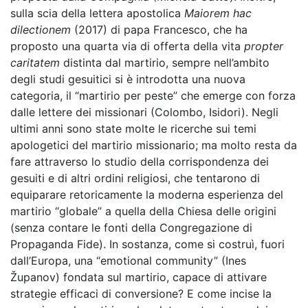
sulla scia della lettera apostolica
Maiorem hac
dilectionem
(2017) di papa Francesco, che ha
proposto una quarta via di offerta della vita
propter
caritatem
distinta dal martirio, sempre nell’ambito
degli studi gesuitici si è introdotta una nuova
categoria, il “martirio per peste” che emerge con forza
dalle lettere dei missionari (Colombo, Isidori). Negli
ultimi anni sono state molte le ricerche sui temi
apologetici del martirio missionario; ma molto resta da
fare attraverso lo studio della corrispondenza dei
gesuiti e di altri ordini religiosi, che tentarono di
equiparare retoricamente la moderna esperienza del
martirio “globale” a quella della Chiesa delle origini
(senza contare le fonti della Congregazione di
Propaganda Fide). In sostanza, come si costruì, fuori
dall’Europa, una “emotional community” (Ines
Ž
upanov) fondata sul martirio, capace di attivare
strategie efficaci di conversione? E come incise la