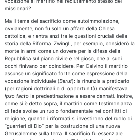
vocazione al martirio nel reclutamento stesso dei
missionari?
Ma il tema del sacrificio come autoimmolazione,
ovviamente, non fu solo un affare della Chiesa
cattolica, e rientra anzi tra le questioni cruciali della
storia della Riforma. Zwingli, per esempio, considerò la
morte in armi come un dovere per la difesa della
Repubblica sul piano civile e religioso, che ai suoi
occhi finivano per coincidere. Per Calvino il martirio
assunse un significato forte come espressione della
vocazione individuale (
Beruf
): la rinunzia a praticarlo
(per ragioni dottrinali o di opportunità) manifestava
ipso facto
la predestinazione a essere dannati. Inoltre,
come si è detto sopra, il martirio come testimonianza
di fede svolse un ruolo fondamentale nei conflitti di
religione, quando i riformati si investirono del ruolo di
“guerrieri di Dio” per la costruzione di una nuova
Gerusalemme sulla terra. Il sacrificio fu essenziale