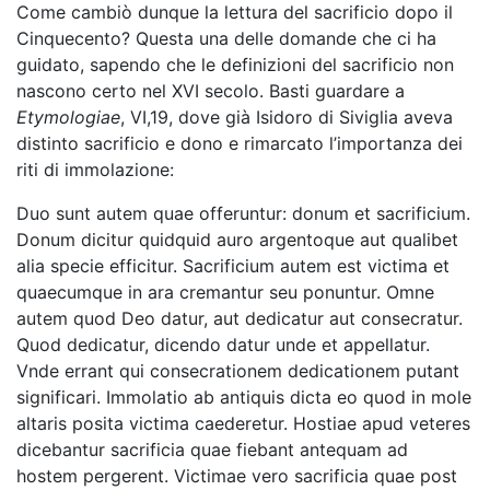
Come cambiò dunque la lettura del sacrificio dopo il
Cinquecento? Questa una delle domande che ci ha
guidato, sapendo che le definizioni del sacrificio non
nascono certo nel XVI secolo. Basti guardare a
Etymologiae
, VI,19, dove già Isidoro di Siviglia aveva
distinto sacrificio e dono e rimarcato l’importanza dei
riti di immolazione:
Duo sunt autem quae offeruntur: donum et sacrificium.
Donum dicitur quidquid auro argentoque aut qualibet
alia specie efficitur. Sacrificium autem est victima et
quaecumque in ara cremantur seu ponuntur. Omne
autem quod Deo datur, aut dedicatur aut consecratur.
Quod dedicatur, dicendo datur unde et appellatur.
Vnde errant qui consecrationem dedicationem putant
significari. Immolatio ab antiquis dicta eo quod in mole
altaris posita victima caederetur. Hostiae apud veteres
dicebantur sacrificia quae fiebant antequam ad
hostem pergerent. Victimae vero sacrificia quae post