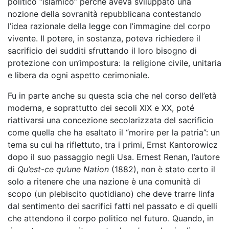
politico “islamico” perché aveva sviluppato una
nozione della sovranità repubblicana contestando
l’idea razionale della legge con l’immagine del corpo
vivente. Il potere, in sostanza, poteva richiedere il
sacrificio dei sudditi sfruttando il loro bisogno di
protezione con un’impostura: la religione civile, unitaria
e libera da ogni aspetto cerimoniale.
Fu in parte anche su questa scia che nel corso dell’età
moderna, e soprattutto dei secoli XIX e XX, poté
riattivarsi una concezione secolarizzata del sacrificio
come quella che ha esaltato il “morire per la patria”: un
tema su cui ha riflettuto, tra i primi, Ernst Kantorowicz
dopo il suo passaggio negli Usa. Ernest Renan, l’autore
di
Qu’est-ce qu’une Nation
(1882), non è stato certo il
solo a ritenere che una nazione è una comunità di
scopo (un plebiscito quotidiano) che deve trarre linfa
dal sentimento dei sacrifici fatti nel passato e di quelli
che attendono il corpo politico nel futuro. Quando, in