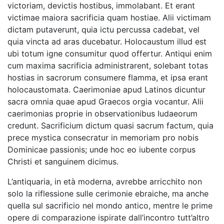
victoriam, devictis hostibus, immolabant. Et erant
victimae maiora sacrificia quam hostiae. Alii victimam
dictam putaverunt, quia ictu percussa cadebat, vel
quia vincta ad aras ducebatur. Holocaustum illud est
ubi totum igne consumitur quod offertur. Antiqui enim
cum maxima sacrificia administrarent, solebant totas
hostias in sacrorum consumere flamma, et ipsa erant
holocaustomata. Caerimoniae apud Latinos dicuntur
sacra omnia quae apud Graecos orgia vocantur. Alii
caerimonias proprie in observationibus Iudaeorum
credunt. Sacrificium dictum quasi sacrum factum, quia
prece mystica consecratur in memoriam pro nobis
Dominicae passionis; unde hoc eo iubente corpus
Christi et sanguinem dicimus.
L’antiquaria, in età moderna, avrebbe arricchito non
solo la riflessione sulle cerimonie ebraiche, ma anche
quella sul sacrificio nel mondo antico, mentre le prime
opere di comparazione ispirate dall’incontro tutt’altro