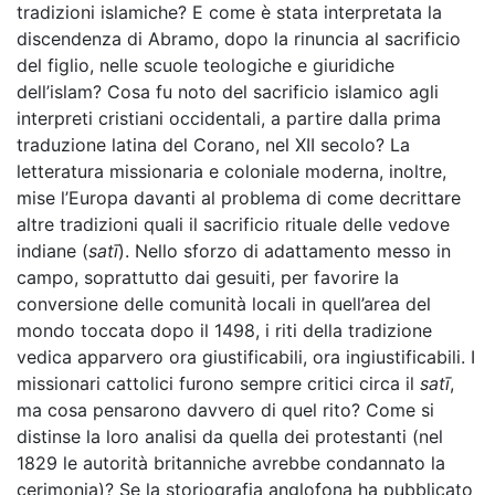
tradizioni islamiche? E come è stata interpretata la
discendenza di Abramo, dopo la rinuncia al sacrificio
del figlio, nelle scuole teologiche e giuridiche
dell’islam? Cosa fu noto del sacrificio islamico agli
interpreti cristiani occidentali, a partire dalla prima
traduzione latina del Corano, nel XII secolo? La
letteratura missionaria e coloniale moderna, inoltre,
mise l’Europa davanti al problema di come decrittare
altre tradizioni quali il sacrificio rituale delle vedove
indiane (
satī
). Nello sforzo di adattamento messo in
campo, soprattutto dai gesuiti, per favorire la
conversione delle comunità locali in quell’area del
mondo toccata dopo il 1498, i riti della tradizione
vedica apparvero ora giustificabili, ora ingiustificabili. I
missionari cattolici furono sempre critici circa il
satī
,
ma cosa pensarono davvero di quel rito? Come si
distinse la loro analisi da quella dei protestanti (nel
1829 le autorità britanniche avrebbe condannato la
cerimonia)? Se la storiografia anglofona ha pubblicato