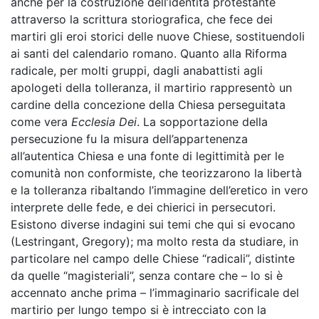
anche per la costruzione dell’identità protestante
attraverso la scrittura storiografica, che fece dei
martiri gli eroi storici delle nuove Chiese, sostituendoli
ai santi del calendario romano. Quanto alla Riforma
radicale, per molti gruppi, dagli anabattisti agli
apologeti della tolleranza, il martirio rappresentò un
cardine della concezione della Chiesa perseguitata
come vera
Ecclesia Dei
. La sopportazione della
persecuzione fu la misura dell’appartenenza
all’autentica Chiesa e una fonte di legittimità per le
comunità non conformiste, che teorizzarono la libertà
e la tolleranza ribaltando l’immagine dell’eretico in vero
interprete delle fede, e dei chierici in persecutori.
Esistono diverse indagini sui temi che qui si evocano
(Lestringant, Gregory); ma molto resta da studiare, in
particolare nel campo delle Chiese “radicali”, distinte
da quelle “magisteriali”, senza contare che – lo si è
accennato anche prima – l’immaginario sacrificale del
martirio per lungo tempo si è intrecciato con la