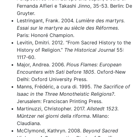
Fernanda Alfieri e Takashi Jinno, 35-53. Berlin: De
Gruyter.
Lestringant, Frank. 2004.
Lumière des martyrs.
Essai sur le martyre au siècle des Réformes
.
Paris: Honoré Champion.
Levitin, Dmitri. 2012. “From Sacred History to the
History of Religion.”
The Historical Journal
55:
1117-60.
Major, Andrea. 2006.
Pious Flames: European
Encounters with Sati before 1805
.
Oxford-New
Delhi: Oxford University Press.
Manns, Frédéric, a cura di. 1995.
The Sacrifice of
Isaac in the Three Monotheistic Religions?
.
Jerusalem: Franciscan Printing Press.
Martinuzzi, Christopher. 2017.
Allstedt 1523.
Müntzer nei giorni della riforma
. Milano:
Claudiana.
McClymond, Kathryn. 2008.
Beyond Sacred