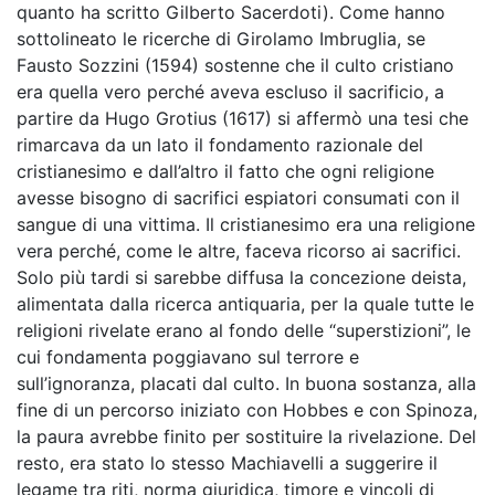
quanto ha scritto Gilberto Sacerdoti). Come hanno
sottolineato le ricerche di Girolamo Imbruglia, se
Fausto Sozzini (1594) sostenne che il culto cristiano
era quella vero perché aveva escluso il sacrificio, a
partire da Hugo Grotius (1617) si affermò una tesi che
rimarcava da un lato il fondamento razionale del
cristianesimo e dall’altro il fatto che ogni religione
avesse bisogno di sacrifici espiatori consumati con il
sangue di una vittima. Il cristianesimo era una religione
vera perché, come le altre, faceva ricorso ai sacrifici.
Solo più tardi si sarebbe diffusa la concezione deista,
alimentata dalla ricerca antiquaria, per la quale tutte le
religioni rivelate erano al fondo delle “superstizioni”, le
cui fondamenta poggiavano sul terrore e
sull’ignoranza, placati dal culto. In buona sostanza, alla
fine di un percorso iniziato con Hobbes e con Spinoza,
la paura avrebbe finito per sostituire la rivelazione. Del
resto, era stato lo stesso Machiavelli a suggerire il
legame tra riti, norma giuridica, timore e vincoli di