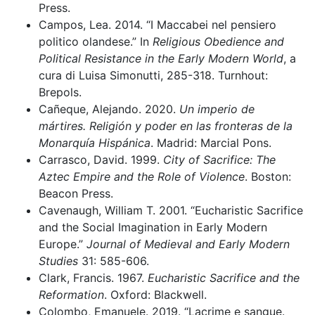
Press.
Campos, Lea. 2014. “I Maccabei nel pensiero
politico olandese.” In
Religious Obedience and
Political Resistance in the Early Modern World
, a
cura di Luisa Simonutti, 285-318. Turnhout:
Brepols.
Cañeque, Alejando. 2020.
Un imperio de
mártires. Religión y poder en las fronteras de la
Monarquía Hispánica
. Madrid: Marcial Pons.
Carrasco, David. 1999.
City of Sacrifice: The
Aztec Empire and the Role of Violence
. Boston:
Beacon Press.
Cavenaugh, William T. 2001. “Eucharistic Sacrifice
and the Social Imagination in Early Modern
Europe.”
Journal of Medieval and Early Modern
Studies
31: 585-606.
Clark, Francis. 1967.
Eucharistic Sacrifice and the
Reformation
. Oxford: Blackwell.
Colombo, Emanuele. 2019. “Lacrime e sangue.