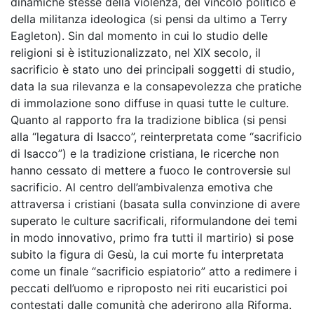
dinamiche stesse della violenza, del vincolo politico e
della militanza ideologica (si pensi da ultimo a Terry
Eagleton). Sin dal momento in cui lo studio delle
religioni si è istituzionalizzato, nel XIX secolo, il
sacrificio è stato uno dei principali soggetti di studio,
data la sua rilevanza e la consapevolezza che pratiche
di immolazione sono diffuse in quasi tutte le culture.
Quanto al rapporto fra la tradizione biblica (si pensi
alla “legatura di Isacco”, reinterpretata come “sacrificio
di Isacco”) e la tradizione cristiana, le ricerche non
hanno cessato di mettere a fuoco le controversie sul
sacrificio. Al centro dell’ambivalenza emotiva che
attraversa i cristiani (basata sulla convinzione di avere
superato le culture sacrificali, riformulandone dei temi
in modo innovativo, primo fra tutti il martirio) si pose
subito la figura di Gesù, la cui morte fu interpretata
come un finale “sacrificio espiatorio” atto a redimere i
peccati dell’uomo e riproposto nei riti eucaristici poi
contestati dalle comunità che aderirono alla Riforma.