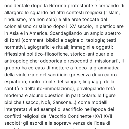
occidentale dopo la Riforma protestante e cercando di
allargare lo sguardo ad altri contesti religiosi (l’islam,
l’induismo, ma non solo) e alle aree toccate dal
colonialismo cristiano dopo il XV secolo, in particolare
in Asia e in America. Scandagliando un ampio spettro
di fonti (commenti biblici e pagine di teologia; testi
normativi, agiografici e rituali; immagini e oggetti;
riflessioni politico-filosofiche, storico-antiquarie e
antropologiche; odeporica e resoconti di missionari), il
gruppo ha cercato di mettere a fuoco la grammatica
della violenza e del sacrificio (presenza di un capro
espiatorio; ruolo rituale del sangue; linguaggi della
santità e dell’auto-immolazione), privilegiando l’età
moderna e alcune questioni in particolare: le figure
bibliche (Isacco, Noè, Sansone…) come modelli
interpretativi ed esempi di sacrificio nell’epoca dei
conflitti religiosi del Vecchio Continente (XVI-XVII
secolo); gli esordi e la sopravvivenza dell’idea di