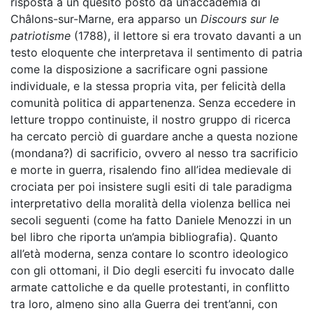
risposta a un quesito posto da un’accademia di
Châlons-sur-Marne, era apparso un
Discours sur le
patriotisme
(1788), il lettore si era trovato davanti a un
testo eloquente che interpretava il sentimento di patria
come la disposizione a sacrificare ogni passione
individuale, e la stessa propria vita, per felicità della
comunità politica di appartenenza. Senza eccedere in
letture troppo continuiste, il nostro gruppo di ricerca
ha cercato perciò di guardare anche a questa nozione
(mondana?) di sacrificio, ovvero al nesso tra sacrificio
e morte in guerra, risalendo fino all’idea medievale di
crociata per poi insistere sugli esiti di tale paradigma
interpretativo della moralità della violenza bellica nei
secoli seguenti (come ha fatto Daniele Menozzi in un
bel libro che riporta un’ampia bibliografia). Quanto
all’età moderna, senza contare lo scontro ideologico
con gli ottomani, il Dio degli eserciti fu invocato dalle
armate cattoliche e da quelle protestanti, in conflitto
tra loro, almeno sino alla Guerra dei trent’anni, con