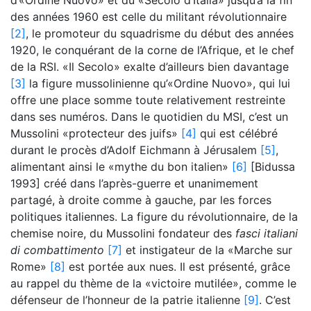
des années 1960 est celle du militant révolutionnaire
[2]
, le promoteur du squadrisme du début des années
1920, le conquérant de la corne de l’Afrique, et le chef
de la RSI. «Il Secolo» exalte d’ailleurs bien davantage
[3]
la figure mussolinienne qu’«Ordine Nuovo», qui lui
offre une place somme toute relativement restreinte
dans ses numéros. Dans le quotidien du MSI, c’est un
Mussolini «protecteur des juifs»
[4]
qui est célébré
durant le procès d’Adolf Eichmann à Jérusalem
[5]
,
alimentant ainsi le «mythe du bon italien»
[6]
[Bidussa
1993] créé dans l’après-guerre et unanimement
partagé, à droite comme à gauche, par les forces
politiques italiennes. La figure du révolutionnaire, de la
chemise noire, du Mussolini fondateur des
fasci italiani
di combattimento
[7]
et instigateur de la «Marche sur
Rome»
[8]
est portée aux nues. Il est présenté, grâce
au rappel du thème de la «victoire mutilée», comme le
défenseur de l’honneur de la patrie italienne
[9]
. C’est