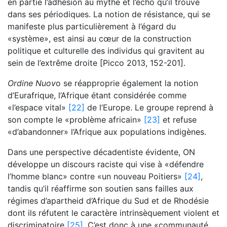
en partie l’adhésion au mythe et l’écho qu’il trouve
dans ses périodiques. La notion de résistance, qui se
manifeste plus particulièrement à l’égard du
«système», est ainsi au cœur de la construction
politique et culturelle des individus qui gravitent au
sein de l’extrême droite [Picco 2013, 152-201].
Ordine Nuov
o se réapproprie également la notion
d’Eurafrique, l’Afrique étant considérée comme
«l’espace vital»
[22]
de l’Europe. Le groupe reprend à
son compte le «problème africain»
[23]
et refuse
«d’abandonner» l’Afrique aux populations indigènes.
Dans une perspective décadentiste évidente, ON
développe un discours raciste qui vise à «défendre
l’homme blanc» contre «un nouveau Poitiers»
[24]
,
tandis qu’il réaffirme son soutien sans failles aux
régimes d’apartheid d’Afrique du Sud et de Rhodésie
dont ils réfutent le caractère intrinsèquement violent et
discriminatoire
[25]
. C’est donc à une «communauté