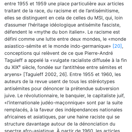
entre 1955 et 1959 une place particulière aux articles
traitant de la race, du racisme et de l’antisémitisme,
elles se distinguent en cela de celles du MSI, qui, loin
d’assumer l’héritage idéologique antisémite fasciste,
défendent le «mythe du bon italien». Le racisme est
défini comme une lutte entre deux mondes, le «monde
asiastico-sémite et le monde indo-germanique»
[20]
,
conceptions qui relèvent de ce que Pierre-André
Taguieff a appelé la «vulgate racialiste diffusée à la fin
e
du XIX
siècle, fondée sur l’antithèse entre sémites et
aryens» [Taguieff 2002, 26]. Entre 1955 et 1960, les
auteurs de la revue usent de tous les stéréotypes
antisémites pour dénoncer la prétendue subversion
juive. Le révolutionnaire, le banquier, le capitaliste juif,
«l’internationale judéo-maçonnique» sont par la suite
remplacés, à la faveur des indépendances nationales
africaines et asiatiques, par une haine raciste qui se
structure davantage autour de la dénonciation du
spectre afro-asiatique. À partir de 1960, les articles