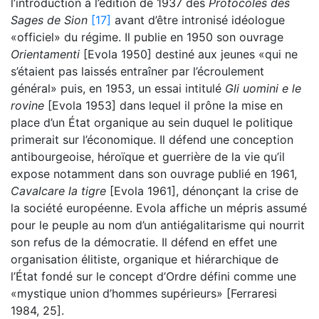
l’introduction à l’édition de 1937 des
Protocoles des
Sages de Sion
[17]
avant d’être intronisé idéologue
«officiel» du régime. Il publie en 1950 son ouvrage
Orientamenti
[Evola 1950] destiné aux jeunes «qui ne
s’étaient pas laissés entraîner par l’écroulement
général» puis, en 1953, un essai intitulé
Gli uomini e le
rovine
[Evola 1953] dans lequel il prône la mise en
place d’un État organique au sein duquel le politique
primerait sur l’économique. Il défend une conception
antibourgeoise, héroïque et guerrière de la vie qu’il
expose notamment dans son ouvrage publié en 1961,
Cavalcare la tigre
[Evola 1961], dénonçant la crise de
la société européenne. Evola affiche un mépris assumé
pour le peuple au nom d’un antiégalitarisme qui nourrit
son refus de la démocratie. Il défend en effet une
organisation élitiste, organique et hiérarchique de
l’État fondé sur le concept d’Ordre défini comme une
«mystique union d’hommes supérieurs» [Ferraresi
1984, 25].