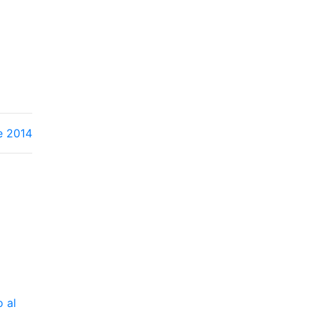
e 2014
o al