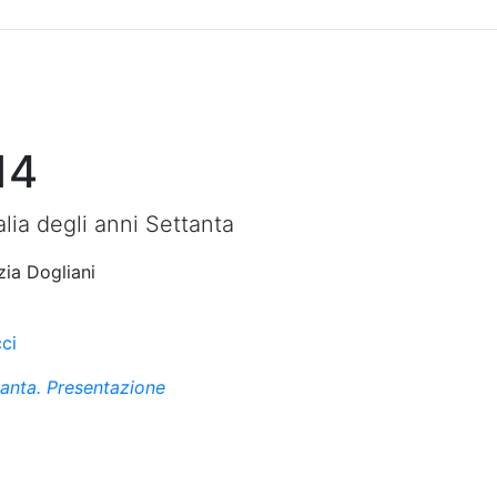
Sommario
Archivio
14
talia degli anni Settanta
zia Dogliani
ci
ttanta. Presentazione