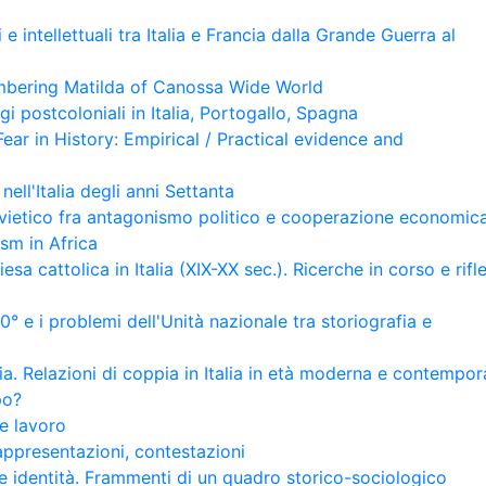
i e intellettuali tra Italia e Francia dalla Grande Guerra al
bering Matilda of Canossa Wide World
gi postcoloniali in Italia, Portogallo, Spagna
ear in History: Empirical / Practical evidence and
nell'Italia degli anni Settanta
 sovietico fra antagonismo politico e cooperazione economic
ism in Africa
sa cattolica in Italia (XIX-XX sec.). Ricerche in corso e rifl
150° e i problemi dell'Unità nazionale tra storiografia e
lia. Relazioni di coppia in Italia in età moderna e contempo
po?
e lavoro
rappresentazioni, contestazioni
 e identità. Frammenti di un quadro storico-sociologico