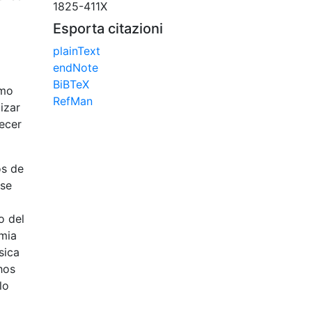
1825-411X
Esporta citazioni
plainText
endNote
BiBTeX
smo
RefMan
izar
recer
os de
rse
o del
emia
sica
hos
lo