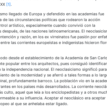
o XX
[1]
.
ismo llegado de Europa y defendido en las academias fue
 de las circunstancias políticas que rodearon la acción
ntrol artístico, especialmente cuando convivió con la
 después, de las naciones latinoamericanas. El neoclasici
ención y razón, en los ex virreinatos fue pasión por enfat
ntre las corrientes europeístas e indigenistas hicieron flo
todo desde el establecimiento de la Academia de San Carl
 popular entre los arquitectos, pues consiguió identifica
la independencia nacional. El neoclasicismo significó para
ento de la modernidad y se aferró a tales formas a lo larg
einal, profundamente barroco. La población vio en la acad
rantes en los países más desarrollados. La corriente neoclá
 culto, aquel que leía a los enciclopedistas y a otros muc
ermeable a su influencia. Aceptar el neoclásico era aceptar 
peo al que se anhelaba estar ligado.