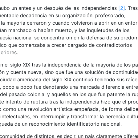
 hubo un antes y un después de las independencias
[2]
. Tras
amentable decadencia en su organización, profesorado,
la mayoría cerraron y cuando volvieron a abrir en un ento
ían marchado o habían muerto, y las inquietudes de los
rguesía nacional se concentraron en la defensa de su predom
ico que comenzaba a crecer cargado de contradictorios
eriores.
el siglo XIX tras la independencia de la mayoría de los pa
ón y cuenta nueva, sino que fue una solución de continuida
a ciudad americana del siglo XIX continuó teniendo sus raíce
o, poco a poco fue denotando una marcada diferencia entre
el pasado colonial y aquellos en los que fue patente la ru
te intento de ruptura tras la independencia hizo que el pro
do como una revolución artística empeñada, de forma delib
 intelectuales, en interrumpir y transformar la herencia cultu
queda de un reconocimiento identificatorio nacional.
omunidad de distintos, es decir, un país claramente difere