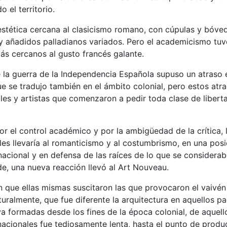
 el territorio.
 estética cercana al clasicismo romano, con cúpulas y bóve
 añadidos palladianos variados. Pero el academicismo tuv
ás cercanos al gusto francés galante.
 la guerra de la Independencia Española supuso un atraso 
ue se tradujo también en el ámbito colonial, pero estos atr
ales y artistas que comenzaron a pedir toda clase de libert
r el control académico y por la ambigüedad de la crítica, 
les llevaría al romanticismo y al costumbrismo, en una posi
nacional y en defensa de las raíces de lo que se considera
de, una nueva reacción llevó al Art Nouveau.
n que ellas mismas suscitaron las que provocaron el vaivén
aturalmente, que fue diferente la arquitectura en aquellos pa
 ya formadas desde los fines de la época colonial, de aquell
nacionales fue tediosamente lenta, hasta el punto de produ