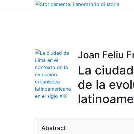
Home
Chi siamo
Contatti
Peer review
Joan Feliu F
La ciudad
de la evo
latinoame
Abstract