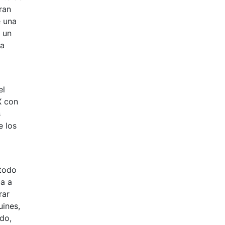
ran
e una
n un
na
el
X con
s
e los
 todo
ba a
rar
uines,
rdo,