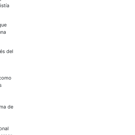
istía
que
una
és del
 como
s
rma de
onal