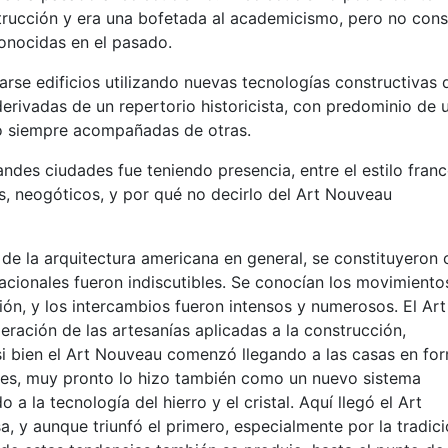
strucción y era una bofetada al academicismo, pero no cons
conocidas en el pasado.
rse edificios utilizando nuevas tecnologías constructivas 
rivadas de un repertorio historicista, con predominio de 
ro siempre acompañadas de otras.
andes ciudades fue teniendo presencia, entre el estilo franc
s, neogóticos, y por qué no decirlo del Art Nouveau
de la arquitectura americana en general, se constituyeron
acionales fueron indiscutibles. Se conocían los movimiento
ción, y los intercambios fueron intensos y numerosos. El Art
ración de las artesanías aplicadas a la construcción,
, si bien el Art Nouveau comenzó llegando a las casas en fo
les, muy pronto lo hizo también como un nuevo sistema
a la tecnología del hierro y el cristal. Aquí llegó el Art
a, y aunque triunfó el primero, especialmente por la tradici