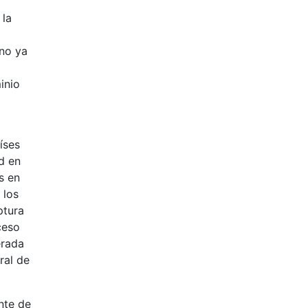
 la
rno ya
inio
íses
d en
s en
 los
ptura
ceso
erada
ral de
nte de