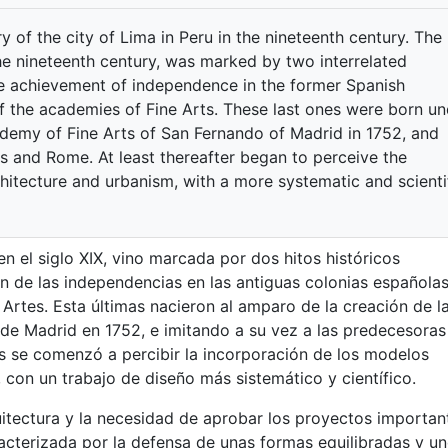
y of the city of Lima in Peru in the nineteenth century. The
the nineteenth century, was marked by two interrelated
he achievement of independence in the former Spanish
of the academies of Fine Arts. These last ones were born u
ademy of Fine Arts of San Fernando of Madrid in 1752, and
is and Rome. At least thereafter began to perceive the
chitecture and urbanism, with a more systematic and scienti
en el siglo XIX, vino marcada por dos hitos históricos
n de las independencias en las antiguas colonias españolas
 Artes. Esta últimas nacieron al amparo de la creación de l
de Madrid en 1752, e imitando a su vez a las predecesoras
s se comenzó a percibir la incorporación de los modelos
, con un trabajo de diseño más sistemático y científico.
itectura y la necesidad de aprobar los proyectos importan
acterizada por la defensa de unas formas equilibradas y u