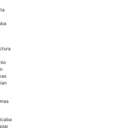
lta
aba
ctura
nio
on
vas
rían
rmas
ficaba
plar