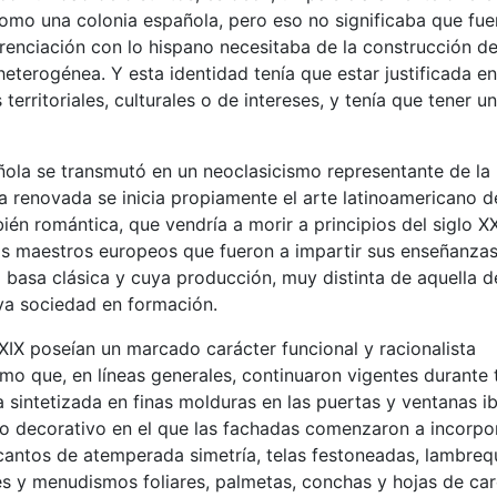
como una colonia española, pero eso no significaba que fue
erenciación con lo hispano necesitaba de la construcción d
 heterogénea. Y esta identidad tenía que estar justificada e
rritoriales, culturales o de intereses, y tenía que tener u
ñola se transmutó en un neoclasicismo representante de la
a renovada se inicia propiamente el arte latinoamericano d
ién romántica, que vendría a morir a principios del siglo X
Los maestros europeos que fueron a impartir sus enseñanza
basa clásica y cuya producción, muy distinta de aquella d
eva sociedad en formación.
 XIX poseían un marcado carácter funcional y racionalista
mo que, en líneas generales, continuaron vigentes durante
va sintetizada en finas molduras en las puertas y ventanas i
o decorativo en el que las fachadas comenzaron a incorpo
antos de atemperada simetría, telas festoneadas, lambreq
eles y menudismos foliares, palmetas, conchas y hojas de ca