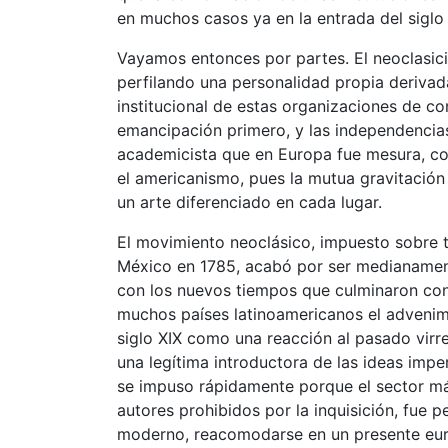
en muchos casos ya en la entrada del sigl
Vayamos entonces por partes. El neoclasic
perfilando una personalidad propia derivada
institucional de estas organizaciones de co
emancipación primero, y las independencias
academicista que en Europa fue mesura, cont
el americanismo, pues la mutua gravitación e
un arte diferenciado en cada lugar.
El movimiento neoclásico, impuesto sobre 
México en 1785, acabó por ser medianamente
con los nuevos tiempos que culminaron con 
muchos países latinoamericanos el advenimi
siglo XIX como una reacción al pasado virr
una legítima introductora de las ideas impe
se impuso rápidamente porque el sector más
autores prohibidos por la inquisición, fue p
moderno, reacomodarse en un presente euro