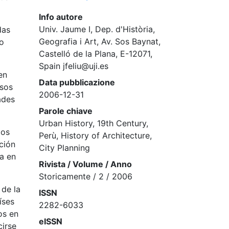
Info autore
Univ. Jaume I, Dep. d'Història,
das
Geografia i Art, Av. Sos Baynat,
o
Castelló de la Plana, E-12071,
Spain jfeliu@uji.es
en
Data pubblicazione
asos
2006-12-31
ades
Parole chiave
Urban History, 19th Century,
los
Perù, History of Architecture,
ción
City Planning
ba en
Rivista / Volume / Anno
Storicamente / 2 / 2006
 de la
ISSN
íses
2282-6033
os en
eISSN
cirse