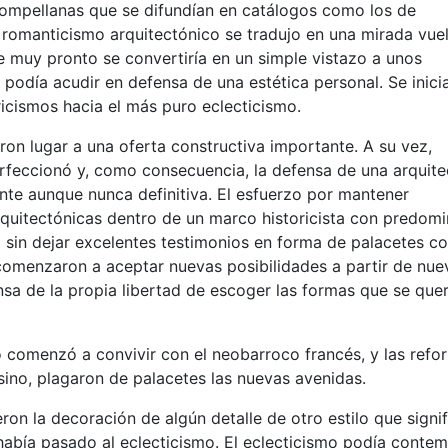
pompellanas que se difundían en catálogos como los de
 El romanticismo arquitectónico se tradujo en una mirada vue
e muy pronto se convertiría en un simple vistazo a unos
o podía acudir en defensa de una estética personal. Se inici
ricismos hacia el más puro eclecticismo.
ron lugar a una oferta constructiva importante. A su vez,
erfeccionó y, como consecuencia, la defensa de una arquite
ente aunque nunca definitiva. El esfuerzo por mantener
rquitectónicas dentro de un marco historicista con predomi
sin dejar excelentes testimonios en forma de palacetes c
 comenzaron a aceptar nuevas posibilidades a partir de nue
nsa de la propia libertad de escoger las formas que se que
 comenzó a convivir con el neobarroco francés, y las refo
isino, plagaron de palacetes las nuevas avenidas.
on la decoración de algún detalle de otro estilo que signi
e había pasado al eclecticismo. El eclecticismo podía contem