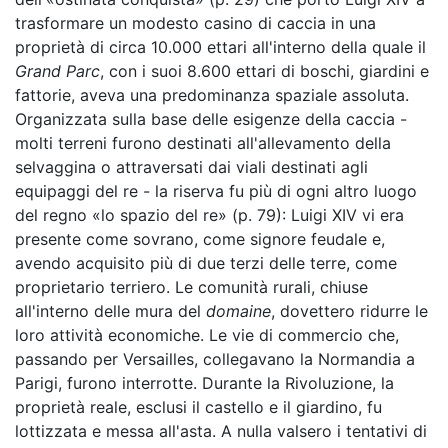
trasformare un modesto casino di caccia in una
proprietà di circa 10.000 ettari all'interno della quale il
Grand Parc
, con i suoi 8.600 ettari di boschi, giardini e
fattorie, aveva una predominanza spaziale assoluta.
Organizzata sulla base delle esigenze della caccia -
molti terreni furono destinati all'allevamento della
selvaggina o attraversati dai viali destinati agli
equipaggi del re - la riserva fu più di ogni altro luogo
del regno «lo spazio del re» (p. 79): Luigi XIV vi era
presente come sovrano, come signore feudale e,
avendo acquisito più di due terzi delle terre, come
proprietario terriero. Le comunità rurali, chiuse
all'interno delle mura del
domaine
, dovettero ridurre le
loro attività economiche. Le vie di commercio che,
passando per Versailles, collegavano la Normandia a
Parigi, furono interrotte. Durante la Rivoluzione, la
proprietà reale, esclusi il castello e il giardino, fu
lottizzata e messa all'asta. A nulla valsero i tentativi di