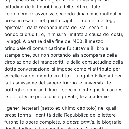
cittadino della Repubblica delle lettere. Tale
«commercio» avveniva secondo dinamiche molteplici,
prese in esame nel quinto capitolo, come i carteggi
epistolari, dalla seconda metà del XVII secolo, i
periodici eruditi, e, in misura limitata a causa dei costi,
i viaggi. A partire dalla fine del '400, il mezzo
principale di comunicazione fu tuttavia il libro a
stampa che, pur non portando alla scomparsa della
circolazione dei manoscritti e della consuetudine della
dotta conversazione, si impose come «l'attributo per
eccellenza del mondo erudito». Luoghi privilegiati per
la trasmissione del sapere furono le università, le
botteghe dei grandi librai, specialmente quelli olandesi,
le biblioteche pubbliche e private, le accademie.
I generi letterari (sesto ed ultimo capitolo) nei quali
prese forma l'identità della Repubblica delle lettere
furono le opere complete, o
opera omnia
, le biografie
degli studiosi e i racconti di viaggio. A questi si