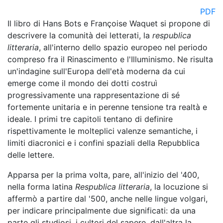
PDF
Il libro di Hans Bots e Françoise Waquet si propone di
descrivere la comunità dei letterati, la
respublica
litteraria
, all'interno dello spazio europeo nel periodo
compreso fra il Rinascimento e l'Illuminismo. Ne risulta
un'indagine sull'Europa dell'età moderna da cui
emerge come il mondo dei dotti costruì
progressivamente una rappresentazione di sé
fortemente unitaria e in perenne tensione tra realtà e
ideale. I primi tre capitoli tentano di definire
rispettivamente le molteplici valenze semantiche, i
limiti diacronici e i confini spaziali della Repubblica
delle lettere.
Apparsa per la prima volta, pare, all'inizio del '400,
nella forma latina
Respublica litteraria
, la locuzione si
affermò a partire dal '500, anche nelle lingue volgari,
per indicare principalmente due significati: da una
parte gli studiosi, i cultori del sapere, dall'altra la