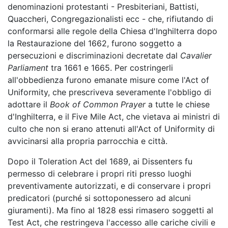
denominazioni protestanti - Presbiteriani, Battisti,
Quaccheri, Congregazionalisti ecc - che, rifiutando di
conformarsi alle regole della Chiesa d'Inghilterra dopo
la Restaurazione del 1662, furono soggetto a
persecuzioni e discriminazioni decretate dal
Cavalier
Parliament
tra 1661 e 1665. Per costringerli
all'obbedienza furono emanate misure come l'Act of
Uniformity, che prescriveva severamente l'obbligo di
adottare il
Book of Common Prayer
a tutte le chiese
d'Inghilterra, e il Five Mile Act, che vietava ai ministri di
culto che non si erano attenuti all'Act of Uniformity di
avvicinarsi alla propria parrocchia e città.
Dopo il Toleration Act del 1689, ai Dissenters fu
permesso di celebrare i propri riti presso luoghi
preventivamente autorizzati, e di conservare i propri
predicatori (purché si sottoponessero ad alcuni
giuramenti). Ma fino al 1828 essi rimasero soggetti al
Test Act, che restringeva l'accesso alle cariche civili e