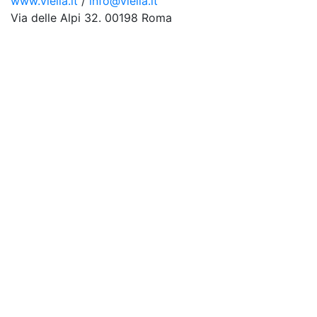
www.viella.it
/
info@viella.it
Via delle Alpi 32. 00198 Roma