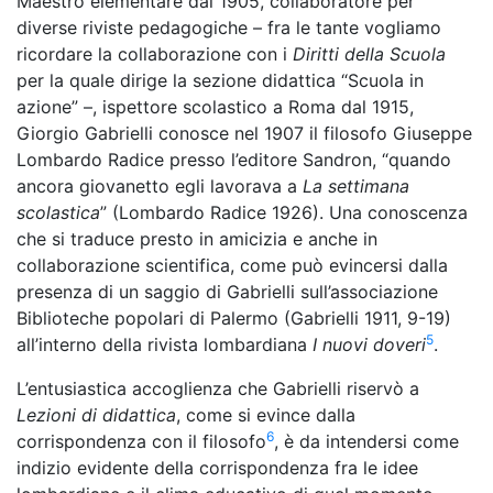
Maestro elementare dal 1905, collaboratore per
diverse riviste pedagogiche – fra le tante vogliamo
ricordare la collaborazione con i
Diritti della Scuola
per la quale dirige la sezione didattica “Scuola in
azione” –, ispettore scolastico a Roma dal 1915,
Giorgio Gabrielli conosce nel 1907 il filosofo Giuseppe
Lombardo Radice presso l’editore Sandron, “quando
ancora giovanetto egli lavorava a
La settimana
scolastica
” (Lombardo Radice 1926). Una conoscenza
che si traduce presto in amicizia e anche in
collaborazione scientifica, come può evincersi dalla
presenza di un saggio di Gabrielli sull’associazione
Biblioteche popolari di Palermo (Gabrielli 1911, 9-19)
5
all’interno della rivista lombardiana
I nuovi doveri
.
L’entusiastica accoglienza che Gabrielli riservò a
Lezioni
di didattica
, come si evince dalla
6
corrispondenza con il filosofo
, è da intendersi come
indizio evidente della corrispondenza fra le idee