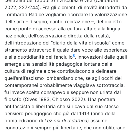
centralità del rapporto fra scuola e vita (Cantatore
2022, 227-244). Fra gli elementi di novità introdotti da
Lombardo Radice vogliamo ricordare la valorizzazione
delle arti – disegno, canto, recitazione –, del dialetto
come ponte di accesso alla cultura alta e alla lingua
nazionale, dell’osservazione diretta della realtà,
dell’introduzione del “diario della vita di scuola” come
strumento attraverso il quale dare voce alle esperienze
8
e alla quotidianità del fanciullo
. Innovazioni dalle quali
emerge una sensibilità pedagogica lontana dalla
cultura di regime e che contribuiscono a delineare
quell’antifascismo lombardiano che, se agli occhi dei
contemporanei probabilmente viaggiava sottotraccia,
fu invece scelta consapevole seppure non urlata dal
filosofo (Cives 1983; Chiosso 2022). Una postura
antifascista e libertaria che si ricava dal suo stesso
pensiero pedagogico che già dal 1913 (anno della
prima edizione di
Lezioni di didattica
) assume
connotazioni sempre più libertarie, che non obliterano