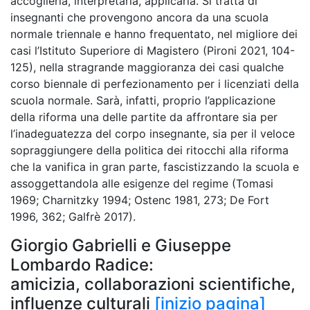
accoglierla, interpretarla, applicarla. Si tratta di
insegnanti che provengono ancora da una scuola
normale triennale e hanno frequentato, nel migliore dei
casi l’Istituto Superiore di Magistero (Pironi 2021, 104-
125), nella stragrande maggioranza dei casi qualche
corso biennale di perfezionamento per i licenziati della
scuola normale. Sarà, infatti, proprio l’applicazione
della riforma una delle partite da affrontare sia per
l’inadeguatezza del corpo insegnante, sia per il veloce
sopraggiungere della politica dei ritocchi alla riforma
che la vanifica in gran parte, fascistizzando la scuola e
assoggettandola alle esigenze del regime (Tomasi
1969; Charnitzky 1994; Ostenc 1981,
273; De Fort
1996, 362; Galfrè 2017).
Giorgio Gabrielli e Giuseppe
Lombardo Radice:
amicizia, collaborazioni scientifiche,
influenze culturali
[inizio pagina]