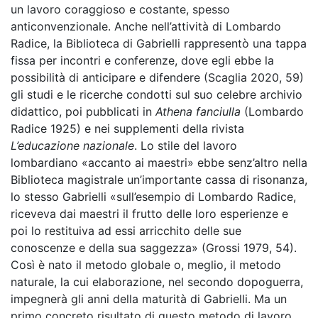
un lavoro coraggioso e costante, spesso
anticonvenzionale. Anche nell’attività di Lombardo
Radice, la Biblioteca di Gabrielli rappresentò una tappa
fissa per incontri e conferenze, dove egli ebbe la
possibilità di anticipare e difendere (Scaglia 2020, 59)
gli studi e le ricerche condotti sul suo celebre archivio
didattico, poi pubblicati in
Athena fanciulla
(Lombardo
Radice 1925) e nei supplementi della rivista
L’educazione nazionale
. Lo stile del lavoro
lombardiano «accanto ai maestri» ebbe senz’altro nella
Biblioteca magistrale un’importante cassa di risonanza,
lo stesso Gabrielli «sull’esempio di Lombardo Radice,
riceveva dai maestri il frutto delle loro esperienze e
poi lo restituiva ad essi arricchito delle sue
conoscenze e della sua saggezza» (Grossi 1979, 54).
Così è nato il metodo globale o, meglio, il metodo
naturale, la cui elaborazione, nel secondo dopoguerra,
impegnerà gli anni della maturità di Gabrielli. Ma un
primo concreto risultato di questo metodo di lavoro