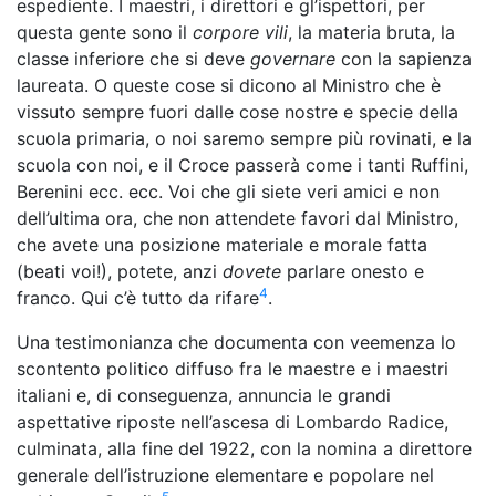
espediente. I maestri, i direttori e gl’ispettori, per
questa gente sono il
corpore vili
, la materia bruta, la
classe inferiore che si deve
governare
con la sapienza
laureata. O queste cose si dicono al Ministro che è
vissuto sempre fuori dalle cose nostre e specie della
scuola primaria, o noi saremo sempre più rovinati, e la
scuola con noi, e il Croce passerà come i tanti Ruffini,
Berenini ecc. ecc. Voi che gli siete veri amici e non
dell’ultima ora, che non attendete favori dal Ministro,
che avete una posizione materiale e morale fatta
(beati voi!), potete, anzi
dovete
parlare onesto e
4
franco. Qui c’è tutto da rifare
.
Una testimonianza che documenta con veemenza lo
scontento politico diffuso fra le maestre e i maestri
italiani e, di conseguenza, annuncia le grandi
aspettative riposte nell’ascesa di Lombardo Radice,
culminata, alla fine del 1922, con la nomina a direttore
generale dell’istruzione elementare e popolare nel