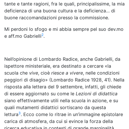
tante e tante ragioni, fra le quali, principalissime, la mia
deficienza di una buona cultura e la deficienza… di
buone raccomandazioni presso la commissione.
Mi perdoni lo sfogo e mi abbia sempre pel suo dev.mo
2
e aff.mo Gabrielli
.
Nell’opinione di Lombardo Radice, anche Gabrielli, da
ispettore ministeriale, era destinato a cercare «la
scuola che
vive
, cioè
riesce a vivere
, nelle condizioni
peggiori di disagio» (Lombardo Radice 1928, 41). Nella
risposta alla lettera del 9 settembre, infatti, gli chiede
di essere aggiornato su come le
Lezioni di didattica
siano effettivamente utili nella scuola in azione, e su
quali mutamenti didattici sortiscano da questa
3
lettura
. Ecco come lo ritrae in un’immagine epistolare
carica di atmosfera, da cui si evince la forza della
ricerca educativa in contesti di grande marginalità