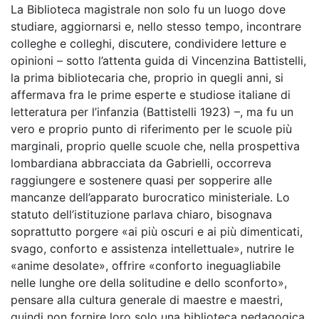
La Biblioteca magistrale non solo fu un luogo dove
studiare, aggiornarsi e, nello stesso tempo, incontrare
colleghe e colleghi, discutere, condividere letture e
opinioni – sotto l’attenta guida di Vincenzina Battistelli,
la prima bibliotecaria che, proprio in quegli anni, si
affermava fra le prime esperte e studiose italiane di
letteratura per l’infanzia (Battistelli 1923) –, ma fu un
vero e proprio punto di riferimento per le scuole più
marginali, proprio quelle scuole che, nella prospettiva
lombardiana abbracciata da Gabrielli, occorreva
raggiungere e sostenere quasi per sopperire alle
mancanze dell’apparato burocratico ministeriale. Lo
statuto dell’istituzione parlava chiaro, bisognava
soprattutto porgere «ai più oscuri e ai più dimenticati,
svago, conforto e assistenza intellettuale», nutrire le
«anime desolate», offrire «conforto ineguagliabile
nelle lunghe ore della solitudine e dello sconforto»,
pensare alla cultura generale di maestre e maestri,
quindi non fornire loro solo una biblioteca pedagogica