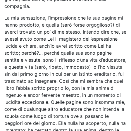
compagnia.
La mia sensazione, l’impressione che le sue pagine mi
hanno prodotto, è quella (sarò forse orgoglioso?) di
averci trovato un po’ di me stesso. Intendo dire che, se
avessi avuto come Lei il magistero dell’espressione
lucida e chiara, anch’io avrei scritto come Lei ha
scritto; perché?… perché quelle sue sono pagine
sentite e vissute, sono il riflesso d’una vita d’educatore,
e questa vita (sarò, ripeto, immodesto) io l’ho vissuta
sin dal primo giorno in cui per un istinto ereditario, fui
trascinato ad insegnare. Così che mi sembra che quel
libro l’abbia scritto proprio io, con la mia anima di
ingenuo e ancor fervente maestro, in un momento di
lucidità eccezionale. Quelle pagine sono insomma mie,
come di qualunque altro educatore che non intenda la
scuola come luogo di tortura ove si passano le
peggiori ore del giorno. Ella nulla ha scoperto, nulla ha
inventato: ha cercato dentro la sua anima, dentro le