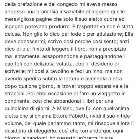
della prefazione e del congedo mi aveva messo
addosso una bramosia insaziabile di leggere quelle
meravigliose pagine che solo il suo eletto cuore ed
ingegno potevano produrre. E l’aspettativa non è stata
delusa. Non glie lo dico per lode o per adulazione; Ella
deve conoscermi; scrivo così perché così sento; anzi
dico di più: finito di leggere il libro, non a precipizio,
ma lentamente, assaporandone e pasteggiandone i
capitoli con deliziosa voluttà, ebbi il desiderio di
scriverle; mi posi a tavolino e feci un inno, ma non
avendo spedita subito la lettera e avendola riletta
dopo qualche giorno, la trovai troppo espansiva e la
stracciai. Poi ebbi occasione di fare un viaggetto in
continente, così che abbandonai i libri per una
quindicina di giorni. A Milano, ove fui con quell’anima
eletta che si chiama Ettore Fabietti, rividi il suo nitido
volume, del quale parlammo tanto, mi rinacque allora il
desiderio di rileggerlo, così che tornando qui, ogni
giorno, alzandomi, ho passato un’oretta in sua