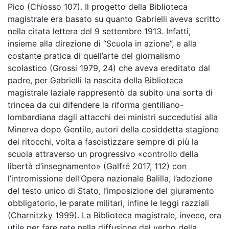
Pico (Chiosso 107). Il progetto della Biblioteca
magistrale era basato su quanto Gabrielli aveva scritto
nella citata lettera del 9 settembre 1913. Infatti,
insieme alla direzione di “Scuola in azione”, e alla
costante pratica di quell’arte del giornalismo
scolastico (Grossi 1979, 24) che aveva ereditato dal
padre, per Gabrielli la nascita della Biblioteca
magistrale laziale rappresentò da subito una sorta di
trincea da cui difendere la riforma gentiliano-
lombardiana dagli attacchi dei ministri succedutisi alla
Minerva dopo Gentile, autori della cosiddetta stagione
dei ritocchi, volta a fascistizzare sempre di più la
scuola attraverso un progressivo «controllo della
libertà d’insegnamento» (Galfré 2017, 112) con
l’intromissione dell’Opera nazionale Balilla, l’adozione
del testo unico di Stato, l’imposizione del giuramento
obbligatorio, le parate militari, infine le leggi razziali
(Charnitzky 1999). La Biblioteca magistrale, invece, era
utile per fare rete nella diffusione del verbo della