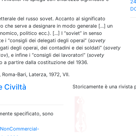
24
DO
letterale del russo sovet. Accanto al significato
ro che serve a designare in modo generale [...] un
mico, politico ecc.). [...] I “soviet” in senso
 i “consigli dei delegati degli operai” (
sovety
egati degli operai, dei contadini e dei soldati” (
sovety
tov
), e infine i “consigli dei lavoratori” (
sovety
 a partire dalla costituzione del 1936.
Roma-Bari, Laterza, 1972, VII.
 Civiltà
Storicamente è una rivista 
amente specificato, sono
-NonCommercial-