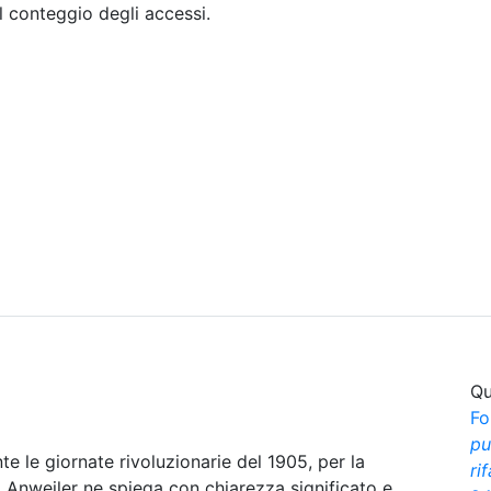
il conteggio degli accessi.
Sommario
Archivio
Qu
Fo
pu
e le giornate rivoluzionarie del 1905, per la
ri
. Anweiler ne spiega con chiarezza significato e