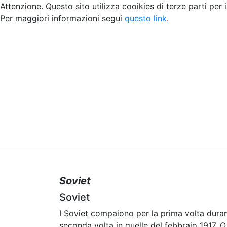
Attenzione. Questo sito utilizza cooikies di terze parti per 
Per maggiori informazioni segui
questo link
.
Home
Chi siamo
Contatti
Peer review
Soviet
Soviet
I Soviet compaiono per la prima volta durant
seconda volta in quelle del febbraio 1917. O