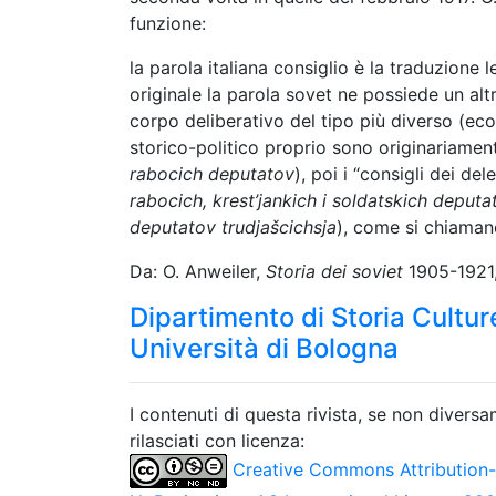
funzione:
la parola italiana consiglio è la traduzione 
originale la parola sovet ne possiede un alt
corpo deliberativo del tipo più diverso (econo
storico-politico proprio sono originariamente
rabocich deputatov
), poi i “consigli dei del
rabocich, krest’jankich i soldatskich deputa
deputatov trudjašcichsja
), come si chiamano
Da: O. Anweiler,
Storia dei soviet
1905-1921, 
Dipartimento di Storia Culture
Università di Bologna
I contenuti di questa rivista, se non divers
rilasciati con licenza:
Creative Commons Attribution