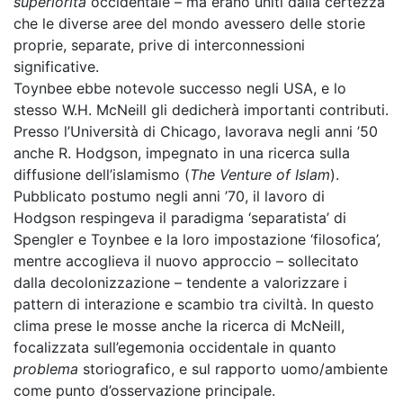
superiorità
occidentale – ma erano uniti dalla certezza
che le diverse aree del mondo avessero delle storie
proprie, separate, prive di interconnessioni
significative.
Toynbee ebbe notevole successo negli USA, e lo
stesso W.H. McNeill gli dedicherà importanti contributi.
Presso l’Università di Chicago, lavorava negli anni ’50
anche R. Hodgson, impegnato in una ricerca sulla
diffusione dell’islamismo (
The Venture of Islam
).
Pubblicato postumo negli anni ’70, il lavoro di
Hodgson respingeva il paradigma ‘separatista’ di
Spengler e Toynbee e la loro impostazione ‘filosofica’,
mentre accoglieva il nuovo approccio – sollecitato
dalla decolonizzazione – tendente a valorizzare i
pattern di interazione e scambio tra civiltà. In questo
clima prese le mosse anche la ricerca di McNeill,
focalizzata sull’egemonia occidentale in quanto
problema
storiografico, e sul rapporto uomo/ambiente
come punto d’osservazione principale.