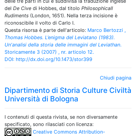
delle tre parti in cui è suddivisa la traduzione inglese
del
De Cive
di Hobbes, dal titolo
Philosophicall
Rudiments
(London, 1651). Nella terza incisione è
riconoscibile il volto di Carlo I.
Questa risorsa è parte dell'articolo:
Marco Bertozzi
,
Thomas Hobbes. L’enigma del Leviatano (1983).
Un'analisi della storia delle immagini del Leviathan
.
Storicamente 3 (2007) , nr. articolo 12.
DOI:
http://dx.doi.org/10.1473/stor399
Chiudi pagina
Dipartimento di Storia Culture Civiltà
Università di Bologna
I contenuti di questa rivista, se non diversamente
specificato, sono rilasciati con licenza:
Creative Commons Attribution-