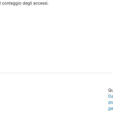
il conteggio degli accessi.
Sommario
Archivio
Qu
Da
st
ga