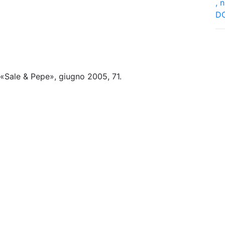
, n
DO
«Sale & Pepe», giugno 2005, 71.