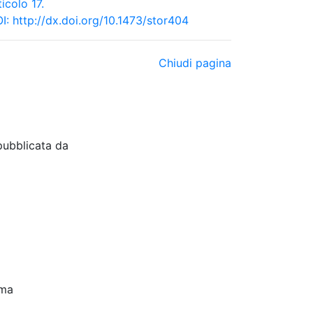
ticolo 17.
I:
http://dx.doi.org/10.1473/stor404
Chiudi pagina
pubblicata da
oma