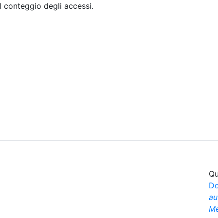
il conteggio degli accessi.
Sommario
Archivio
Qu
Do
au
Me