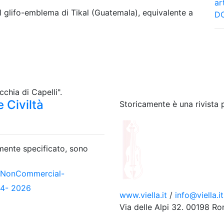
ar
Il glifo-emblema di Tikal (Guatemala), equivalente a
DO
chia di Capelli".
 Civiltà
Storicamente è una rivista 
amente specificato, sono
-NonCommercial-
04- 2026
www.viella.it
/
info@viella.it
Via delle Alpi 32. 00198 R