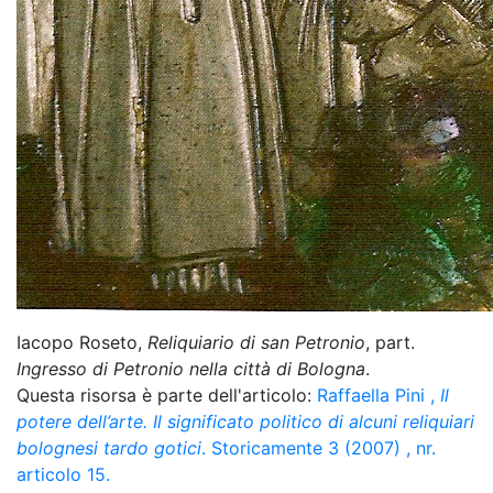
Iacopo Roseto,
Reliquiario di san Petronio
, part.
Ingresso di Petronio nella città di Bologna
.
Questa risorsa è parte dell'articolo:
Raffaella Pini
,
Il
potere dell’arte. Il significato politico di alcuni reliquiari
bolognesi tardo gotici
. Storicamente 3 (2007) , nr.
articolo 15.