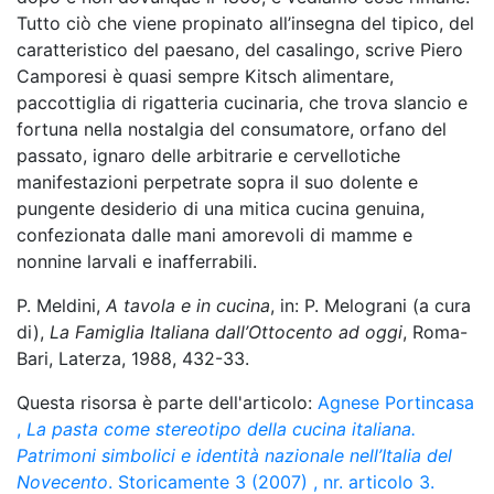
Tutto ciò che viene propinato all’insegna del tipico, del
caratteristico del paesano, del casalingo, scrive Piero
Camporesi è quasi sempre Kitsch alimentare,
paccottiglia di rigatteria cucinaria, che trova slancio e
fortuna nella nostalgia del consumatore, orfano del
passato, ignaro delle arbitrarie e cervellotiche
manifestazioni perpetrate sopra il suo dolente e
pungente desiderio di una mitica cucina genuina,
confezionata dalle mani amorevoli di mamme e
nonnine larvali e inafferrabili.
P. Meldini,
A tavola e in cucina
, in: P. Melograni (a cura
di),
La Famiglia Italiana dall’Ottocento ad oggi
, Roma-
Bari, Laterza, 1988, 432-33.
Questa risorsa è parte dell'articolo:
Agnese Portincasa
,
La pasta come stereotipo della cucina italiana.
Patrimoni simbolici e identità nazionale nell’Italia del
Novecento
. Storicamente 3 (2007) , nr. articolo 3.