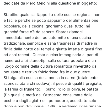
dedicate da Piero Meldini alla questione in oggetto:
Stabilire quale sia l’apporto delle cucine regionali non
è facile perché se poco sappiamo dell’alimentazione
popolare, della cucina ignoriamo quasi tutto: né
granché forse c’è da sapere. Sbarazziamoci
immediatamente del radicato mito di una cucina
tradizionale, semplice e sana trasmessa di madre in
figlia dalla notte dei tempi e giunta intatta o quasi fino
ad anni recenti. Questa cucina immaginaria al pari di
numerosi altri stereotipi sulla cultura popolare è un
luogo comune della cultura romantica rinverdito dal
petulante e retrivo folclorismo fra le due guerre.
Si tolga alla cucina della nonna la carne (totalmente
sconosciuta a chi sudava), il pesce di qualità pregiata,
la farina di frumento, il burro, l’olio di oliva, le patata
(fin quasi la metà dell’Ottocento consumate dalle
bestie o dagli agiati) e il pomodoro, accettato solo
dopo e non dovunque il 1860, e vediamo cose rimane.