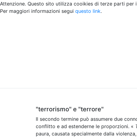
Attenzione. Questo sito utilizza cooikies di terze parti per 
Per maggiori informazioni segui
questo link
.
Home
Chi siamo
Contatti
Peer review
"terrorismo" e "terrore"
Il secondo termine può assumere due connot
conflitto e ad estenderne le proporzioni. «
paura, causata specialmente dalla violenza,