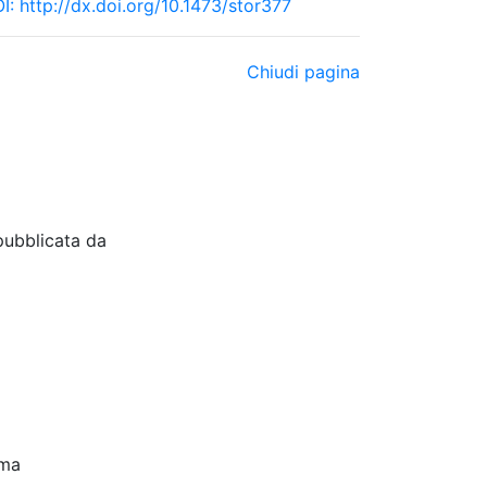
I:
http://dx.doi.org/10.1473/stor377
Chiudi pagina
pubblicata da
oma