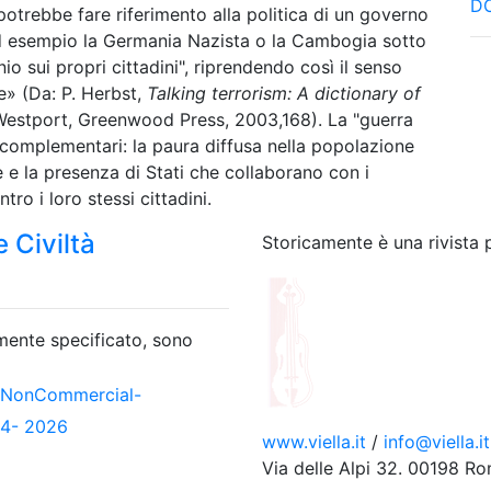
DO
 potrebbe fare riferimento alla politica di un governo
(ad esempio la Germania Nazista o la Cambogia sotto
o sui propri cittadini", riprendendo così il senso
re» (Da: P. Herbst,
Talking terrorism: A dictionary of
Westport, Greenwood Press, 2003,168). La "guerra
 complementari: la paura diffusa nella popolazione
 e la presenza di Stati che collaborano con i
tro i loro stessi cittadini.
 Civiltà
Storicamente è una rivista 
amente specificato, sono
-NonCommercial-
04- 2026
www.viella.it
/
info@viella.it
Via delle Alpi 32. 00198 R