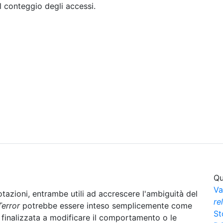
il conteggio degli accessi.
Sommario
Archivio
Qu
Va
azioni, entrambe utili ad accrescere l'ambiguità del
re
Terror
potrebbe essere inteso semplicemente come
St
 finalizzata a modificare il comportamento o le