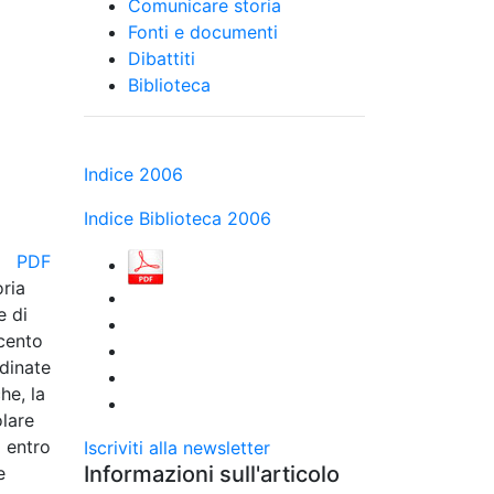
Comunicare storia
Fonti e documenti
Dibattiti
Biblioteca
Indice 2006
Indice Biblioteca 2006
PDF
oria
e di
ecento
rdinate
he, la
olare
o entro
Iscriviti alla newsletter
Informazioni sull'articolo
e