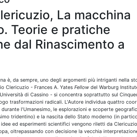
lericuzio, La macchina
. Teorie e pratiche
che dal Rinascimento a
rna è, da sempre, uno degli argomenti più intriganti nella st
nio Clericuzio - Frances A. Yates
Fellow
del Warburg Institut
'Università di Cassino - si concentra soprattutto sul Cinqu
luogo trasformazioni radicali. L'Autore individua quattro coo
ta durante l'Umanesimo, le esplorazioni e scoperte geografic
esimo tridentino) e la nascita dello Stato moderno (in partic
 idee ed esperimenti scientifici vengono riletti da Clericuzi
Europa, oltrepassando con decisione la vecchia interpretazion