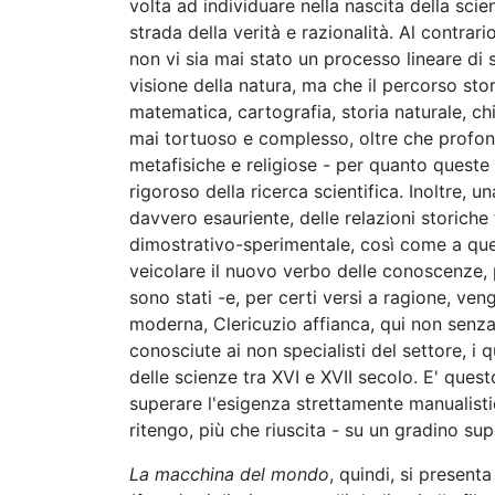
volta ad individuare nella nascita della sci
strada della verità e razionalità. Al contrar
non vi sia mai stato un processo lineare di
visione della natura, ma che il percorso sto
matematica, cartografia, storia naturale, chi
mai tortuoso e complesso, oltre che profon
metafisiche e religiose - per quanto queste
rigoroso della ricerca scientifica. Inoltre, u
davvero esauriente, delle relazioni storiche
dimostrativo-sperimentale, così come a que
veicolare il nuovo verbo delle conoscenze, p
sono stati -e, per certi versi a ragione, ve
moderna, Clericuzio affianca, qui non senza 
conosciute ai non specialisti del settore, i 
delle scienze tra XVI e XVII secolo. E' questo
superare l'esigenza strettamente manualisti
ritengo, più che riuscita - su un gradino sup
La macchina del mondo
, quindi, si present