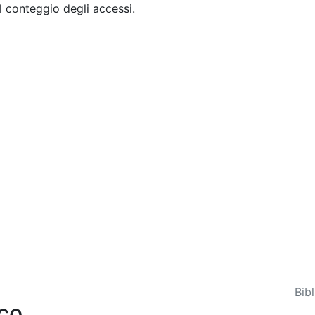
il conteggio degli accessi.
Sommario
Archivio
Bib
co