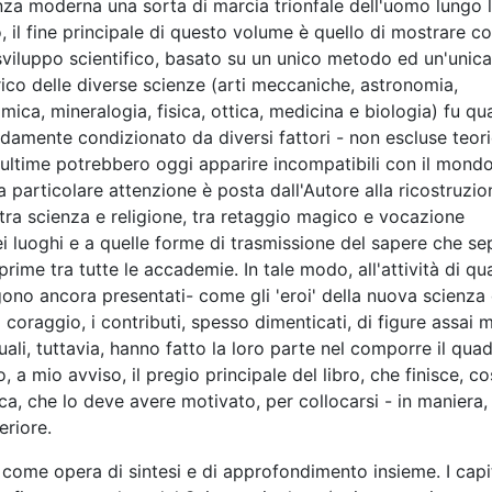
enza moderna una sorta di marcia trionfale dell'uomo lungo 
io, il fine principale di questo volume è quello di mostrare 
 sviluppo scientifico, basato su un unico metodo ed un'unica
rico delle diverse scienze (arti meccaniche, astronomia,
mica, mineralogia, fisica, ottica, medicina e biologia) fu qu
damente condizionato da diversi fattori - non escluse teor
 ultime potrebbero oggi apparire incompatibili con il mond
na particolare attenzione è posta dall'Autore alla ricostruzio
 tra scienza e religione, tra retaggio magico e vocazione
i luoghi e a quelle forme di trasmissione del sapere che s
rime tra tutte le accademie. In tale modo, all'attività di qu
ngono ancora presentati- come gli 'eroi' della nuova scienza 
coraggio, i contributi, spesso dimenticati, di figure assai
quali, tuttavia, hanno fatto la loro parte nel comporre il qua
, a mio avviso, il pregio principale del libro, che finisce, co
ca, che lo deve avere motivato, per collocarsi - in maniera,
eriore.
a come opera di sintesi e di approfondimento insieme. I capi