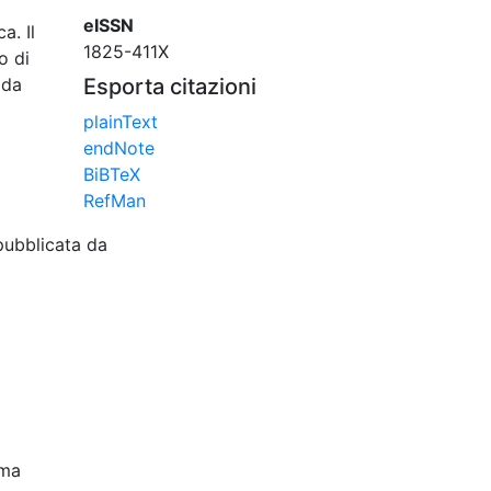
eISSN
a. Il
1825-411X
o di
 da
Esporta citazioni
plainText
endNote
BiBTeX
RefMan
pubblicata da
oma