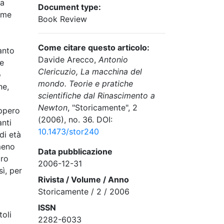
la
Document type:
come
Book Review
Come citare questo articolo:
anto
Davide Arecco,
Antonio
ie
Clericuzio, La macchina del
o
mondo. Teorie e pratiche
ne,
scientifiche dal Rinascimento a
Newton
, "Storicamente", 2
eppero
(2006), no. 36. DOI:
anti
10.1473/stor240
di età
 meno
Data pubblicazione
dro
2006-12-31
sì, per
Rivista / Volume / Anno
Storicamente / 2 / 2006
ISSN
toli
2282-6033