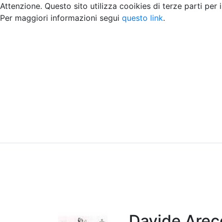
Attenzione. Questo sito utilizza cooikies di terze parti per 
Per maggiori informazioni segui
questo link
.
Home
Chi siamo
Contatti
Peer review
Davide Arec