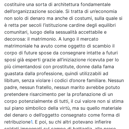
costituire una sorta di architettura fondamentale
dell’organizzazione sociale. Si tratta di un’economia
non solo di denaro ma anche di costumi, sulla quale si
è retta per secoli l’istituzione cardine degli equilibri
comunitari, luogo della sessualità accettabile e
decorosa: il matrimonio. A lungo il mercato
matrimoniale ha avuto come oggetto di scambio il
corpo di future spose da consegnare intatte a futuri
sposi già esperti grazie all’iniziazione ricevuta per lo
più cimentandosi con prostitute, donne dalla fama
guastata dalla professione, quindi utilizzabili ad
libitum, senza violare i codici d’onore familiare. Nessun
padre, nessun fratello, nessun marito avrebbe potuto
pretendere risarcimento per la profanazione di un
corpo potenzialmente di tutti, il cui valore non si stima
sul piano simbolico della virtù, ma su quello materiale
del denaro o dell’oggetto consegnato come forma di
retribuzione
1
. E poi, su chi altri potevano infierire
soldati impegnati sul campo di battaglia, alle prese