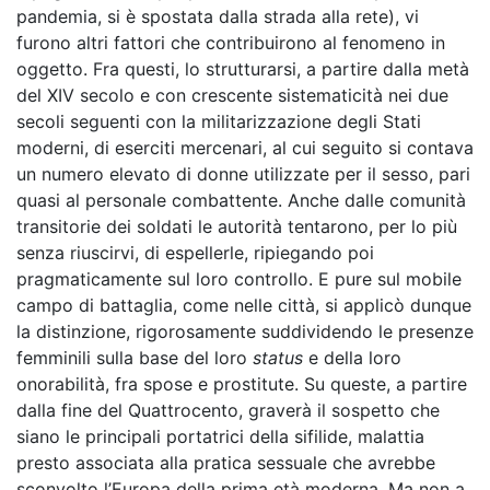
pandemia, si è spostata dalla strada alla rete), vi
furono altri fattori che contribuirono al fenomeno in
oggetto. Fra questi, lo strutturarsi, a partire dalla metà
del XIV secolo e con crescente sistematicità nei due
secoli seguenti con la militarizzazione degli Stati
moderni, di eserciti mercenari, al cui seguito si contava
un numero elevato di donne utilizzate per il sesso, pari
quasi al personale combattente. Anche dalle comunità
transitorie dei soldati le autorità tentarono, per lo più
senza riuscirvi, di espellerle, ripiegando poi
pragmaticamente sul loro controllo. E pure sul mobile
campo di battaglia, come nelle città, si applicò dunque
la distinzione, rigorosamente suddividendo le presenze
femminili sulla base del loro
status
e della loro
onorabilità, fra spose e prostitute. Su queste, a partire
dalla fine del Quattrocento, graverà il sospetto che
siano le principali portatrici della sifilide, malattia
presto associata alla pratica sessuale che avrebbe
sconvolto l’Europa della prima età moderna. Ma non a