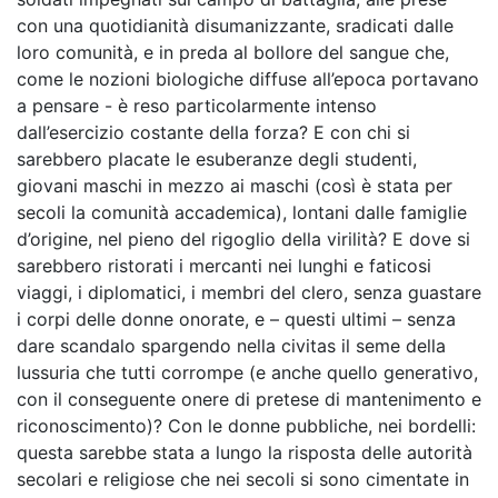
con una quotidianità disumanizzante, sradicati dalle
loro comunità, e in preda al bollore del sangue che,
come le nozioni biologiche diffuse all’epoca portavano
a pensare - è reso particolarmente intenso
dall’esercizio costante della forza? E con chi si
sarebbero placate le esuberanze degli studenti,
giovani maschi in mezzo ai maschi (così è stata per
secoli la comunità accademica), lontani dalle famiglie
d’origine, nel pieno del rigoglio della virilità? E dove si
sarebbero ristorati i mercanti nei lunghi e faticosi
viaggi, i diplomatici, i membri del clero, senza guastare
i corpi delle donne onorate, e – questi ultimi – senza
dare scandalo spargendo nella
civitas
il seme della
lussuria che tutti corrompe (e anche quello generativo,
con il conseguente onere di pretese di mantenimento e
riconoscimento)? Con le donne pubbliche, nei bordelli:
questa sarebbe stata a lungo la risposta delle autorità
secolari e religiose che nei secoli si sono cimentate in