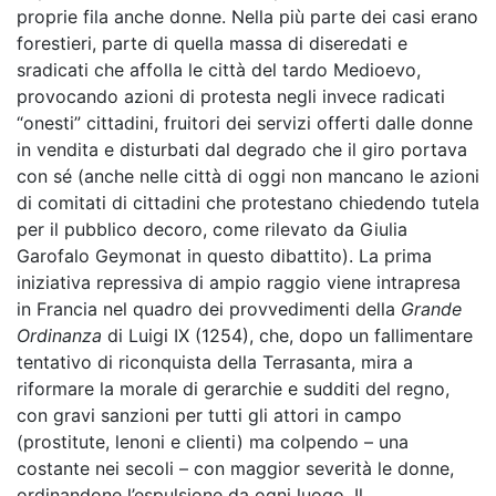
proprie fila anche donne. Nella più parte dei casi erano
forestieri, parte di quella massa di diseredati e
sradicati che affolla le città del tardo Medioevo,
provocando azioni di protesta negli invece radicati
“onesti” cittadini, fruitori dei servizi offerti dalle donne
in vendita e disturbati dal degrado che il giro portava
con sé (anche nelle città di oggi non mancano le azioni
di comitati di cittadini che protestano chiedendo tutela
per il pubblico decoro, come rilevato da Giulia
Garofalo Geymonat in questo dibattito). La prima
iniziativa repressiva di ampio raggio viene intrapresa
in Francia nel quadro dei provvedimenti della
Grande
Ordinanza
di Luigi IX (1254), che, dopo un fallimentare
tentativo di riconquista della Terrasanta, mira a
riformare la morale di gerarchie e sudditi del regno,
con gravi sanzioni per tutti gli attori in campo
(prostitute, lenoni e clienti) ma colpendo – una
costante nei secoli – con maggior severità le donne,
ordinandone l’espulsione da ogni luogo. Il