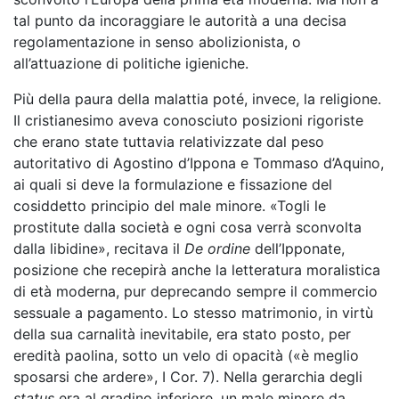
tal punto da incoraggiare le autorità a una decisa
regolamentazione in senso abolizionista, o
all’attuazione di politiche igieniche.
Più della paura della malattia poté, invece, la religione.
Il cristianesimo aveva conosciuto posizioni rigoriste
che erano state tuttavia relativizzate dal peso
autoritativo di Agostino d’Ippona e Tommaso d’Aquino,
ai quali si deve la formulazione e fissazione del
cosiddetto principio del male minore. «Togli le
prostitute dalla società e ogni cosa verrà sconvolta
dalla libidine», recitava il
De ordine
dell’Ipponate,
posizione che recepirà anche la letteratura moralistica
di età moderna, pur deprecando sempre il commercio
sessuale a pagamento. Lo stesso matrimonio, in virtù
della sua carnalità inevitabile, era stato posto, per
eredità paolina, sotto un velo di opacità («è meglio
sposarsi che ardere», I Cor. 7). Nella gerarchia degli
status
era al gradino inferiore, un male minore da