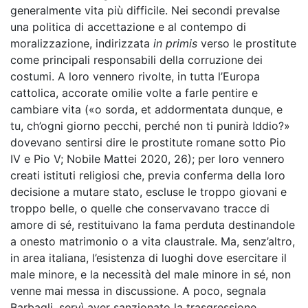
generalmente vita più difficile. Nei secondi prevalse
una politica di accettazione e al contempo di
moralizzazione, indirizzata
in primis
verso le prostitute
come principali responsabili della corruzione dei
costumi. A loro vennero rivolte, in tutta l’Europa
cattolica, accorate omilie volte a farle pentire e
cambiare vita («o sorda, et addormentata dunque, e
tu, ch’ogni giorno pecchi, perché non ti punirà Iddio?»
dovevano sentirsi dire le prostitute romane sotto Pio
IV e Pio V; Nobile Mattei 2020, 26); per loro vennero
creati istituti religiosi che, previa conferma della loro
decisione a mutare stato, escluse le troppo giovani e
troppo belle, o quelle che conservavano tracce di
amore di sé, restituivano la fama perduta destinandole
a onesto matrimonio o a vita claustrale. Ma, senz’altro,
in area italiana, l’esistenza di luoghi dove esercitare il
male minore, e la necessità del male minore in sé, non
venne mai messa in discussione. A poco, segnala
Barbagli, servì aver sanzionato la trasgressione