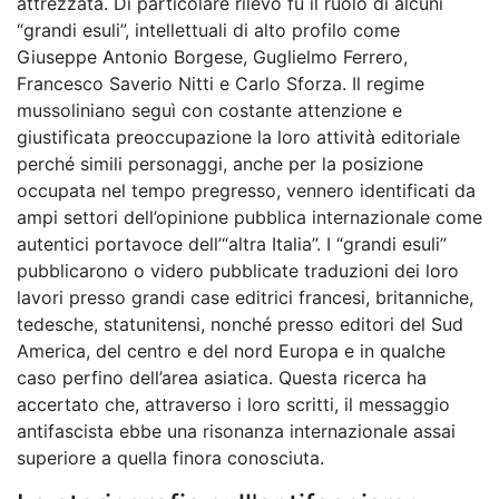
attrezzata. Di particolare rilevo fu il ruolo di alcuni
“grandi esuli”, intellettuali di alto profilo come
Giuseppe Antonio Borgese, Guglielmo Ferrero,
Francesco Saverio Nitti e Carlo Sforza. Il regime
mussoliniano seguì con costante attenzione e
giustificata preoccupazione la loro attività editoriale
perché simili personaggi, anche per la posizione
occupata nel tempo pregresso, vennero identificati da
ampi settori dell’opinione pubblica internazionale come
autentici portavoce dell’“altra Italia”. I “grandi esuli”
pubblicarono o videro pubblicate traduzioni dei loro
lavori presso grandi case editrici francesi, britanniche,
tedesche, statunitensi, nonché presso editori del Sud
America, del centro e del nord Europa e in qualche
caso perfino dell’area asiatica. Questa ricerca ha
accertato che, attraverso i loro scritti, il messaggio
antifascista ebbe una risonanza internazionale assai
superiore a quella finora conosciuta.