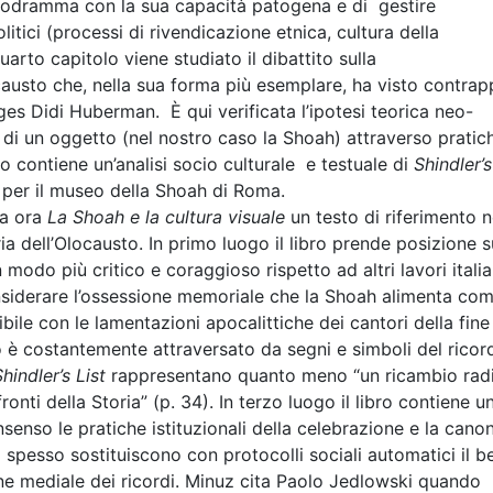
lodramma con la sua capacità patogena e di gestire
itici (processi di rivendicazione etnica, cultura della
uarto capitolo viene studiato il dibattito sulla
ocausto che, nella sua forma più esemplare, ha visto contrap
s Didi Huberman. È qui verificata l’ipotesi teorica neo-
tà di un oggetto (nel nostro caso la Shoah) attraverso pratic
olo contiene un’analisi socio culturale e testuale di
Shindler’s
 per il museo della Shoah di Roma.
da ora
La Shoah e la cultura visuale
un testo di riferimento n
 dell’Olocausto. In primo luogo il libro prende posizione s
 modo più critico e coraggioso rispetto ad altri lavori italia
onsiderare l’ossessione memoriale che la Shoah alimenta co
ile con le lamentazioni apocalittiche dei cantori della fine
 è costantemente attraversato da segni e simboli del ricor
hindler’s List
rappresentano quanto meno “un ricambio rad
nti della Storia” (p. 34). In terzo luogo il libro contiene u
enso le pratiche istituzionali della celebrazione e la cano
pesso sostituiscono con protocolli sociali automatici il b
ione mediale dei ricordi. Minuz cita Paolo Jedlowski quando