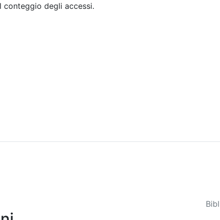
il conteggio degli accessi.
Sommario
Archivio
Bib
ni