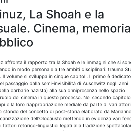
nuz, La Shoah e la
isuale. Cinema, memoria
bblico
z affronta il rapporto tra la Shoah e le immagini che si son
ngendo in modo personale a tre ambiti disciplinari: trauma St
 Il volume si sviluppa in cinque capitoli. Il primo è dedicato
l passaggio dalla semi-invisibilità di Auschwitz negli anni
ella barbarie nazista) alla sua onnipresenza nello spazio
 ruolo del cinema in questo processo. Nel secondo capitolo
pi e la loro riappropriazione mediale da parte di vari attori
, sullo sfondo del concetto di post-storia elaborato da Mariann
ericanizzazione dell’Olocausto mettendo in evidenza vari fe
i fattori retorico-linguistici legati alla tradizione spettacola