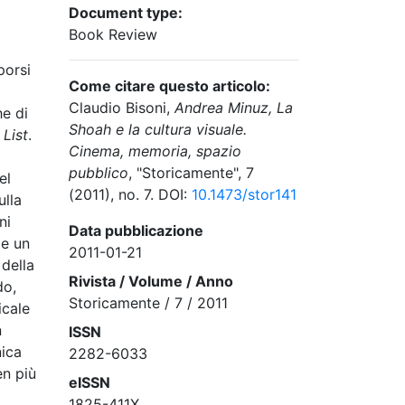
Document type:
Book Review
porsi
Come citare questo articolo:
Claudio Bisoni,
Andrea Minuz, La
he di
Shoah e la cultura visuale.
 List
.
Cinema, memoria, spazio
pubblico
, "Storicamente", 7
el
(2011), no. 7. DOI:
10.1473/stor141
ulla
ni
Data pubblicazione
me un
2011-01-21
 della
Rivista / Volume / Anno
do,
Storicamente / 7 / 2011
icale
n
ISSN
nica
2282-6033
en più
eISSN
1825-411X