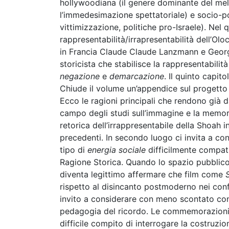
hollywoodiana (il genere dominante del me
l’immedesimazione spettatoriale) e socio-pol
vittimizzazione, politiche pro-Israele). Nel q
rappresentabilità/irrapresentabilità dell’Ol
in Francia Claude Claude Lanzmann e George
storicista che stabilisce la rappresentabili
negazione
e
demarcazione
. Il quinto capit
Chiude il volume un’appendice sul progetto
Ecco le ragioni principali che rendono già 
campo degli studi sull’immagine e la memoria
retorica dell’irrappresentabile della Shoah in
precedenti. In secondo luogo ci invita a c
tipo di
energia sociale
difficilmente compatib
Ragione Storica. Quando lo spazio pubblico
diventa legittimo affermare che film come
S
rispetto al disincanto postmoderno nei confro
invito a considerare con meno scontato cons
pedagogia del ricordo. Le commemorazioni s
difficile compito di interrogare la costruz