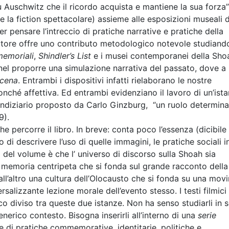
Auschwitz che il ricordo acquista e mantiene la sua forza”
 la fiction spettacolare) assieme alle esposizioni museali d
r pensare l’intreccio di pratiche narrative e pratiche della
autore offre uno contributo metodologico notevole studiand
memoriali
,
Shindler’s List
e i musei contemporanei della Sho
nel proporre una simulazione narrativa del passato, dove a
scena
. Entrambi i dispositivi infatti rielaborano le nostre
nché affettiva. Ed entrambi evidenziano il lavoro di un’ist
 indiziario proposto da Carlo Ginzburg, “un ruolo determina
9).
e percorre il libro. In breve: conta poco l’essenza (dicibile
 di descrivere l’uso di quelle immagini, le pratiche sociali i
o del volume è che l’ universo di discorso sulla Shoah sia
a memoria centripeta che si fonda sul grande racconto della
 dall’altro una cultura dell’Olocausto che si fonda su una mo
salizzante lezione morale dell’evento stesso. I testi filmici
 diviso tra queste due istanze. Non ha senso studiarli in 
nerico contesto. Bisogna inserirli all’interno di una
serie
eme di pratiche commemorative, identitarie, politiche e