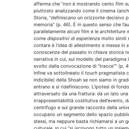
afferma che “non è mostrando cento film su 
piuttosto analizzando come il cinema (anche
Storia, “definiscano un orizzonte decisivo pe
memoria” (p. 46). È in questo senso che l’
parallelamente alcuni film e le
architetture 
come
dispositivi di esperienza
molto simili 
contare è l’idea di
allestimento
e
messa in 
conoscenze del passato in chiave storica no
narrativa in cui, sul modello del paradigma
svolto dalla convocazione di “tracce”” (p. 4
Infine va sottolineato il
touch
pragmatista ch
indicibile) della Shoah se non siamo in grado
entrano e si ridefiniscono. L’ipotesi di fond
attraversato da una frattura: da un lato un
irrappresentabilità costitutiva dell’evento,
centrifugo e sul grande racconto della univer
occupano un segmento dello spazio pubblico
stessi, ma neppure basta richiamarsi a un ge
culturale
, in cui “si iscrivono tutto un insi