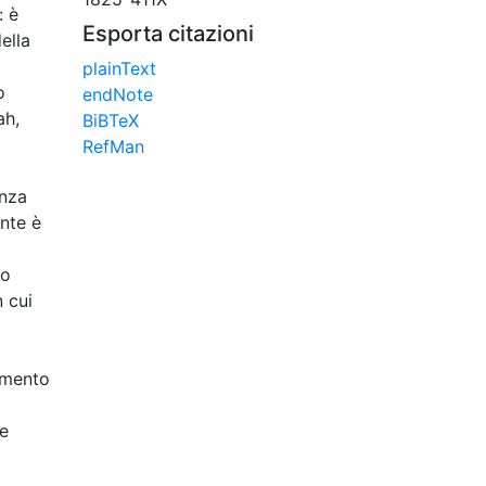
: è
Esporta citazioni
ella
plainText
o
endNote
ah,
BiBTeX
RefMan
anza
nte è
 o
n cui
vimento
se