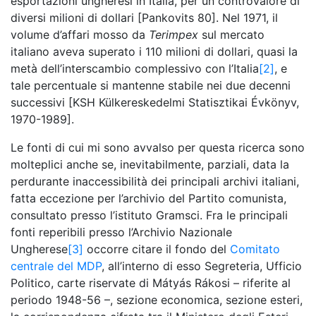
esportazioni ungheresi in Italia, per un controvalore di
diversi milioni di dollari [Pankovits 80]. Nel 1971, il
volume d’affari mosso da
Terimpex
sul mercato
italiano aveva superato i 110 milioni di dollari, quasi la
metà dell’interscambio complessivo con l’Italia
[2]
, e
tale percentuale si mantenne stabile nei due decenni
successivi [KSH Külkereskedelmi Statisztikai Évkönyv,
1970-1989].
Le fonti di cui mi sono avvalso per questa ricerca sono
molteplici anche se, inevitabilmente, parziali, data la
perdurante inaccessibilità dei principali archivi italiani,
fatta eccezione per l’archivio del Partito comunista,
consultato presso l’istituto Gramsci. Fra le principali
fonti reperibili presso l’Archivio Nazionale
Ungherese
[3]
occorre citare il fondo del
Comitato
centrale del MDP
, all’interno di esso Segreteria, Ufficio
Politico, carte riservate di Mátyás Rákosi – riferite al
periodo 1948-56 –, sezione economica, sezione esteri,