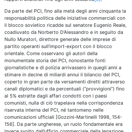
Da parte del PCI, fino alla metá degli anni cinquanta la
responsabilità politica delle iniziative commerciali con
il blocco sovietico ricadde sul senatore Eugenio Reale,
coadiuvato da Norberto D’Alessandro e in seguito da
Nullo Muratori, direttore generale delle imprese di
partito operanti sull’import-export con il blocco
orientale. Come osservano gli autori della
monumentale storia del PCI, nonostante fonti
giornalistiche e di polizia arrivassero in quegli anni a
stimare in decine di miliardi annui il bilancio del PCI,
coperto in gran parte da versamenti diretti attraverso
canali diplomatici e da percentuali (“provvigioni”) fino
al 5% estratte dagli affari condotti con i paesi
comunisti, nulla di ciò trapelava nella corrispondenza
riservata interna del PCI, né tantomeno nelle
comunicazioni ufficiali [Gozzini-Martinelli 1998, 154-
156]. Da parte ungherese, un ruolo fondamentale era
invece svolto dall’ufficio commerciale della legazione