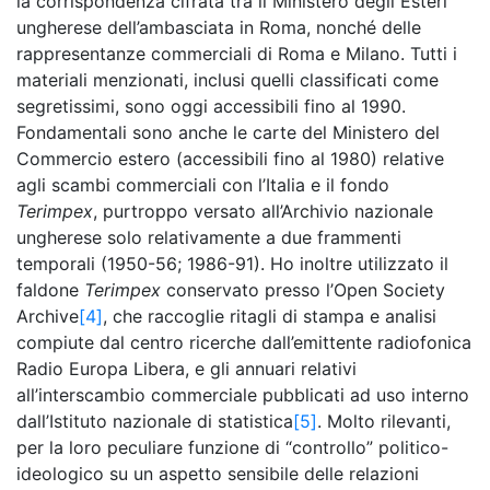
la corrispondenza cifrata tra il Ministero degli Esteri
ungherese dell’ambasciata in Roma, nonché delle
rappresentanze commerciali di Roma e Milano. Tutti i
materiali menzionati, inclusi quelli classificati come
segretissimi, sono oggi accessibili fino al 1990.
Fondamentali sono anche le carte del Ministero del
Commercio estero (accessibili fino al 1980) relative
agli scambi commerciali con l’Italia e il fondo
Terimpex
, purtroppo versato all’Archivio nazionale
ungherese solo relativamente a due frammenti
temporali (1950-56; 1986-91). Ho inoltre utilizzato il
faldone
Terimpex
conservato presso l’Open Society
Archive
[4]
, che raccoglie ritagli di stampa e analisi
compiute dal centro ricerche dall’emittente radiofonica
Radio Europa Libera, e gli annuari relativi
all’interscambio commerciale pubblicati ad uso interno
dall’Istituto nazionale di statistica
[5]
. Molto rilevanti,
per la loro peculiare funzione di “controllo” politico-
ideologico su un aspetto sensibile delle relazioni