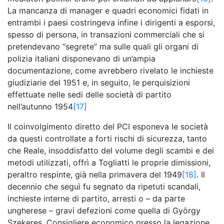
La mancanza di manager e quadri economici fidati in
entrambi i paesi costringeva infine i dirigenti a esporsi,
spesso di persona, in transazioni commerciali che si
pretendevano “segrete” ma sulle quali gli organi di
polizia italiani disponevano di un’ampia
documentazione, come avrebbero rivelato le inchieste
giudiziarie del 1951 e, in seguito, le perquisizioni
effettuate nelle sedi delle società di partito
nell’autunno 1954
[17]
Il coinvolgimento diretto del PCI esponeva le società
da questi controllate a forti rischi di sicurezza, tanto
che Reale, insoddisfatto del volume degli scambi e dei
metodi utilizzati, offrì a Togliatti le proprie dimissioni,
peraltro respinte, già nella primavera del 1949
[18]
. Il
decennio che seguì fu segnato da ripetuti scandali,
inchieste interne di partito, arresti o – da parte
ungherese – gravi defezioni come quella di György
Szekeres. Consigliere economico presso la legazione