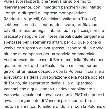
Pure i suoi rapporti, che teneva lui solo e molto
riservatamente, con i maggiori banchieri (vedi Mattioli,
Longo) o dirigenti di imprese monopolistiche
(Marinotti, Vigorelli, Giustiniani, Valletta o Torazzi)
sebbene inerenti alla natura del lavoro, profilavano
talvolta riflessi ambigui. Intanto, ed in più casi, non era
precisato neppure con intese verbali quale tangente ci
spettasse per determinati affari, per cui quello che ci
veniva corrisposto aveva spesso l'aspetto di un obolo
più che di compenso per un servizio commerciale.
Vedi ad esempio il caso di Bertolone della RIV che per
quanto ricordi dette a Reale solo un milione per un
giro di affari assai cospicuo con la Polonia in cui si era
agevolato sia della collaborazione della nostra società
di Torino, sia soprattutto dell'ausilio di Spartaco
Vannoni che a quell'epoca risiedeva stabilmente a
Varsavia. Ugualmente avveniva con la FIAT che pure si
avvalse largamente di Vannoni per il contratto dei
motori marini (ca. 10 milioni di dollari) con la Polonia, e