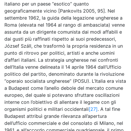
italiano per un paese “esotico” quanto
geograficamente vicino [Pankovits 2005, 95]. Nel
settembre 1962, la guida della legazione ungherese a
Roma (elevata nel 1964 al rango di ambasciata) venne
assunta da un dirigente comunista dai modi affabili e
dai gusti più raffinati rispetto ai suoi predecessori,
József Száll, che trasformò la propria residenza in un
punto di ritrovo per politici, artisti e anche uomini
d’affari italiani. La strategia ungherese nei confronti
dell’Italia venne delineata il 14 aprile 1964 dall’Ufficio
politico del partito, denominato durante la rivoluzione
“operaio socialista ungherese” (POSU). L’Italia era vista
a Budapest come l’anello debole del mercato comune
europeo, del quale si potevano sfruttare oscillazioni
interne con l’obiettivo di allentare il legame con gli
organismi politici e militari occidentali
[27]
. A tal fine
Budapest attribuì grande rilevanza all’apertura
dell’ufficio commerciale e del consolato di Milano, nel
1961, e all’accordo commerciale quadriennale, il primo