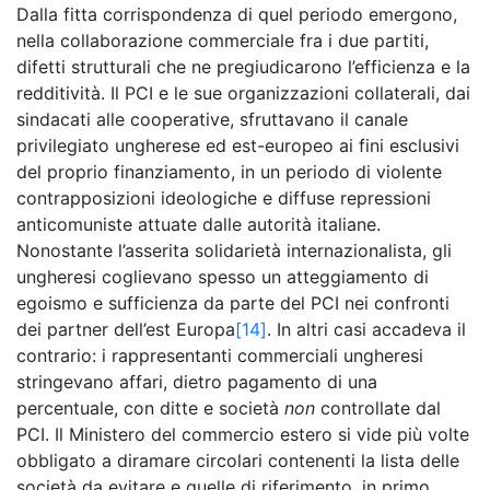
Dalla fitta corrispondenza di quel periodo emergono,
nella collaborazione commerciale fra i due partiti,
difetti strutturali che ne pregiudicarono l’efficienza e la
redditività. Il PCI e le sue organizzazioni collaterali, dai
sindacati alle cooperative, sfruttavano il canale
privilegiato ungherese ed est-europeo ai fini esclusivi
del proprio finanziamento, in un periodo di violente
contrapposizioni ideologiche e diffuse repressioni
anticomuniste attuate dalle autorità italiane.
Nonostante l’asserita solidarietà internazionalista, gli
ungheresi coglievano spesso un atteggiamento di
egoismo e sufficienza da parte del PCI nei confronti
dei partner dell’est Europa
[14]
. In altri casi accadeva il
contrario: i rappresentanti commerciali ungheresi
stringevano affari, dietro pagamento di una
percentuale, con ditte e società
non
controllate dal
PCI. Il Ministero del commercio estero si vide più volte
obbligato a diramare circolari contenenti la lista delle
società da evitare e quelle di riferimento, in primo