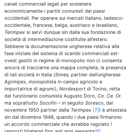
canali commerciali legali per sostenere
economicamente i partiti comunisti dei paesi
occidentali. Per operare sui mercati italiano, tedesco-
occidentale, francese, belga, austriaco e israeliano,
Terimpex
si servì dunque sin dalla sua fondazione di
società di intermediazione costituite all’estero.
Sebbene la documentazione ungherese relativa alla
fase iniziale del sistema di scambi commerciali est-
ovest gestiti in regime di monopolio non ci consenta
ancora di tracciarne una mappa completa, la presenza
di tali società in Italia (
Simes,
partner dell’ungherese
Agrimpex
, monopolista in campo agricolo e
importatrice di agrumi),
Nordexport
di Torino, retta
dal funzionario comunista Augusto Doro,
Co. Ce. Or.
ma soprattutto
Socofin –
in seguito
Soresco
, dal
novembre 1950 partner della
Terimpex
[7]
) è attestata
sin dal dicembre 1948, quando i due paesi firmarono
un accordo commerciale che avrebbe regolato i
rapporti bilaterali fino agli anni sessanta
[8]
.