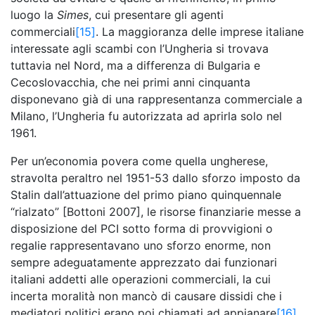
luogo la
Simes
, cui presentare gli agenti
commerciali
[15]
. La maggioranza delle imprese italiane
interessate agli scambi con l’Ungheria si trovava
tuttavia nel Nord, ma a differenza di Bulgaria e
Cecoslovacchia, che nei primi anni cinquanta
disponevano già di una rappresentanza commerciale a
Milano, l’Ungheria fu autorizzata ad aprirla solo nel
1961.
Per un’economia povera come quella ungherese,
stravolta peraltro nel 1951-53 dallo sforzo imposto da
Stalin dall’attuazione del primo piano quinquennale
“rialzato” [Bottoni 2007], le risorse finanziarie messe a
disposizione del PCI sotto forma di provvigioni o
regalie rappresentavano uno sforzo enorme, non
sempre adeguatamente apprezzato dai funzionari
italiani addetti alle operazioni commerciali, la cui
incerta moralità non mancò di causare dissidi che i
mediatori politici erano poi chiamati ad appianare
[16]
.