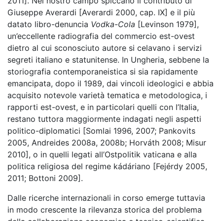
2011]. Nel nostro campo spiccano il contributo di
Giuseppe Averardi [Averardi 2000, cap. IX] e il più
datato libro-denuncia
Vodka-Cola
[Levinson 1979],
un’eccellente radiografia del commercio est-ovest
dietro al cui sconosciuto autore si celavano i servizi
segreti italiano e statunitense. In Ungheria, sebbene la
storiografia contemporaneistica si sia rapidamente
emancipata, dopo il 1989, dai vincoli ideologici e abbia
acquisito notevole varietà tematica e metodologica, i
rapporti est-ovest, e in particolari quelli con l’Italia,
restano tuttora maggiormente indagati negli aspetti
politico-diplomatici [Somlai 1996, 2007; Pankovits
2005, Andreides 2008a, 2008b; Horváth 2008; Misur
2010], o in quelli legati all’Ostpolitik vaticana e alla
politica religiosa del regime kádáriano [Fejérdy 2005,
2011; Bottoni 2009].
Dalle ricerche internazionali in corso emerge tuttavia
in modo crescente la rilevanza storica del problema