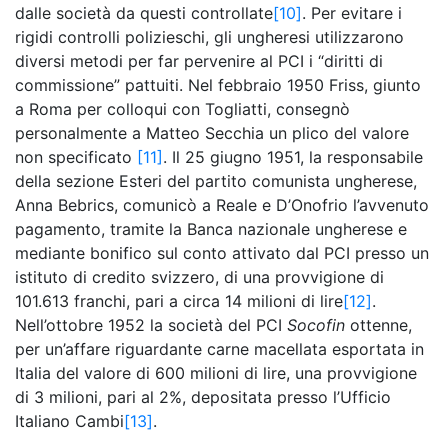
dalle società da questi controllate
[10]
. Per evitare i
rigidi controlli polizieschi, gli ungheresi utilizzarono
diversi metodi per far pervenire al PCI i “diritti di
commissione” pattuiti. Nel febbraio 1950 Friss, giunto
a Roma per colloqui con Togliatti, consegnò
personalmente a Matteo Secchia un plico del valore
non specificato
[11]
. Il 25 giugno 1951, la responsabile
della sezione Esteri del partito comunista ungherese,
Anna Bebrics, comunicò a Reale e D’Onofrio l’avvenuto
pagamento, tramite la Banca nazionale ungherese e
mediante bonifico sul conto attivato dal PCI presso un
istituto di credito svizzero, di una provvigione di
101.613 franchi, pari a circa 14 milioni di lire
[12]
.
Nell’ottobre 1952 la società del PCI
Socofin
ottenne,
per un’affare riguardante carne macellata esportata in
Italia del valore di 600 milioni di lire, una provvigione
di 3 milioni, pari al 2%, depositata presso l’Ufficio
Italiano Cambi
[13]
.