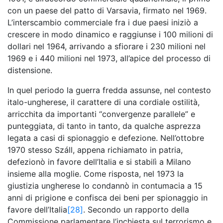
con un paese del patto di Varsavia, firmato nel 1969.
L’interscambio commerciale fra i due paesi iniziò a
crescere in modo dinamico e raggiunse i 100 milioni di
dollari nel 1964, arrivando a sfiorare i 230 milioni nel
1969 e i 440 milioni nel 1973, all’apice del processo di
distensione.
In quel periodo la guerra fredda assunse, nel contesto
italo-ungherese, il carattere di una cordiale ostilità,
arricchita da importanti “convergenze parallele” e
punteggiata, di tanto in tanto, da qualche asprezza
legata a casi di spionaggio e defezione. Nell’ottobre
1970 stesso Száll, appena richiamato in patria,
defezionò in favore dell’Italia e si stabilì a Milano
insieme alla moglie. Come risposta, nel 1973 la
giustizia ungherese lo condannò in contumacia a 15
anni di prigione e confisca dei beni per spionaggio in
favore dell’Italia
[28]
. Secondo un rapporto della
Commissione parlamentare l’inchiesta sul terrorismo e