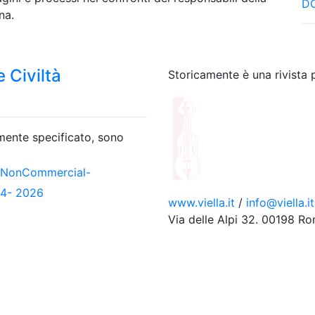
DO
na.
 Civiltà
Storicamente è una rivista 
amente specificato, sono
-NonCommercial-
04- 2026
www.viella.it
/
info@viella.it
Via delle Alpi 32. 00198 R