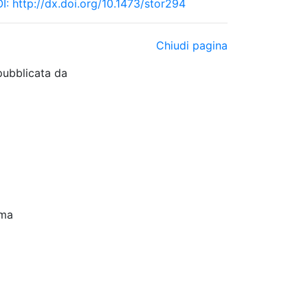
I:
http://dx.doi.org/10.1473/stor294
Chiudi pagina
pubblicata da
oma