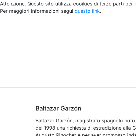
Attenzione. Questo sito utilizza cooikies di terze parti per 
Per maggiori informazioni segui
questo link
.
Home
Chi siamo
Contatti
Peer review
Baltazar Garzón
Baltazar Garzón, magistrato spagnolo noto 
del 1998 una richiesta di estradizione alla G
Augusto Pinochet e per aver promosso indagi