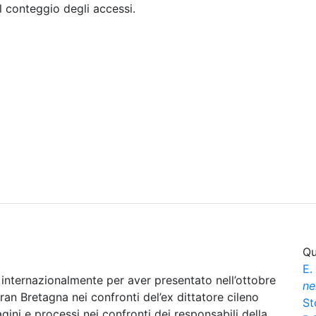
il conteggio degli accessi.
Sommario
Archivio
Qu
E.
internazionalmente per aver presentato nell’ottobre
ne
ran Bretagna nei confronti del’ex dittatore cileno
St
ni e processi nei confronti dei responsabili della