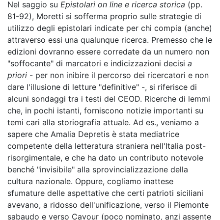
Nel saggio su
Epistolari on line e ricerca storica
(pp.
81-92), Moretti si sofferma proprio sulle strategie di
utilizzo degli epistolari indicate per chi compia (anche)
attraverso essi una qualunque ricerca. Premesso che le
edizioni dovranno essere corredate da un numero non
"soffocante" di marcatori e indicizzazioni decisi
a
priori
- per non inibire il percorso dei ricercatori e non
dare l'illusione di letture "definitive" -, si riferisce di
alcuni sondaggi tra i testi del CEOD. Ricerche di lemmi
che, in pochi istanti, forniscono notizie importanti su
temi cari alla storiografia attuale. Ad es., veniamo a
sapere che Amalia Depretis è stata mediatrice
competente della letteratura straniera nell'Italia post-
risorgimentale, e che ha dato un contributo notevole
benché "invisibile" alla sprovincializzazione della
cultura nazionale. Oppure, cogliamo inattese
sfumature delle aspettative che certi patrioti siciliani
avevano, a ridosso dell'unificazione, verso il Piemonte
sabaudo e verso Cavour (poco nominato, anzi assente