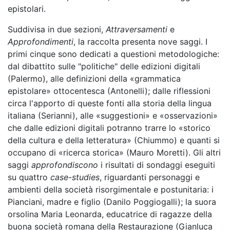
epistolari.
Suddivisa in due sezioni,
Attraversamenti
e
Approfondimenti
, la raccolta presenta nove saggi. I
primi cinque sono dedicati a questioni metodologiche:
dal dibattito sulle "politiche" delle edizioni digitali
(Palermo), alle definizioni della «grammatica
epistolare» ottocentesca (Antonelli); dalle riflessioni
circa l'apporto di queste fonti alla storia della lingua
italiana (Serianni), alle «suggestioni» e «osservazioni»
che dalle edizioni digitali potranno trarre lo «storico
della cultura e della letteratura» (Chiummo) e quanti si
occupano di «ricerca storica» (Mauro Moretti). Gli altri
saggi
approfondiscono
i risultati di sondaggi eseguiti
su quattro
case-studies
, riguardanti personaggi e
ambienti della società risorgimentale e postunitaria: i
Pianciani, madre e figlio (Danilo Poggiogalli); la suora
orsolina Maria Leonarda, educatrice di ragazze della
buona società romana della Restaurazione (Gianluca