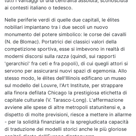
tutti i vantaggi di una centralità
assoluta
, sconosciuta
ai contesti italiano o tedesco.
Nelle periferie verdi di quelle due capitali, le élites
nobiliari impiantano tra i due secoli un nuovo
monumento del potere simbolico: le corse dei cavalli
(N. de Blomac). Portatrici dei classici valori della
competizione sportiva, esse si imbevono in realtà di
moderni discorsi sulla
razza
(quindi, sui rapporti
'gerarchici' fra ceti e fra popoli), di cui quegli attori si
servono per assicurarsi nuovi spazi di egemonia. Allo
stesso modo, le élites dell'Illinois edificano un museo
sul modello del Louvre, l'Art Institute, per strappare
alla finora defilata Chicago la prestigiosa etichetta di
capitale culturale (V. Tarasco-Long). L'affermazione
avviene alle spese di altre metropoli statunitensi e, a
dispetto di molte previsioni, riesce a mettere in allarme
- per la solidità finanziaria e la spregiudicata capacità
di traduzione dei modelli storici anche le più gloriose