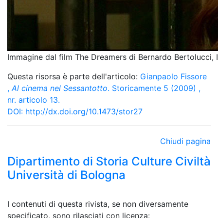
Immagine dal film The Dreamers di Bernardo Bertolucci, I
Questa risorsa è parte dell'articolo:
Gianpaolo Fissore
,
Al cinema nel Sessantotto
. Storicamente 5 (2009) ,
nr. articolo 13.
DOI:
http://dx.doi.org/10.1473/stor27
Chiudi pagina
Dipartimento di Storia Culture Civiltà
Università di Bologna
I contenuti di questa rivista, se non diversamente
specificato, sono rilasciati con licenza: