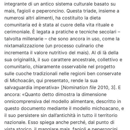
integrante di un antico sistema culturale basato su
mais, fagioli e peperoncino. Questa triade, insieme a
numerosi altri alimenti, ha costituito la dieta
comunitaria ed è stata al cuore della vita rituale e
cerimoniale. È legata a pratiche e tecniche secolari –
talvolta millenarie – che sono ancora in uso, come la
nixtamalizzazione (un processo culinario che
incrementa il valore nutritivo del mais). Al di là della
sua originalità, il suo carattere ancestrale, collettivo e
comunitario, chiaramente osservabile nel progetto
sulle cuoche tradizionali nelle regioni ben conservate
di Michoacán, qui presentato, rende la sua
salvaguardia imperativa» [
Nomination file
2010, 3]. E
ancora: «Quanto detto dimostra la dimensione
onnicomprensiva del modello alimentare, descritto in
questo documento mediante il modello michoacano, e
il suo persistere sin dall’antichità in tutto il territorio
nazionale. Esso spiega anche perché, dal punto di
vista storico, il mangiare mais, fagioli e peperoncini