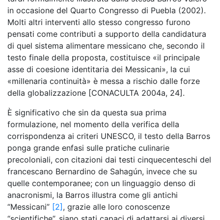
in occasione del Quarto Congresso di Puebla (2002).
Molti altri interventi allo stesso congresso furono
pensati come contributi a supporto della candidatura
di quel sistema alimentare messicano che, secondo il
testo finale della proposta, costituisce «il principale
asse di coesione identitaria dei Messicani», la cui
«millenaria continuità» è messa a rischio dalle forze
della globalizzazione [CONACULTA 2004a, 24].
È significativo che sin da questa sua prima
formulazione, nel momento della verifica della
corrispondenza ai criteri UNESCO, il testo della Barros
ponga grande enfasi sulle pratiche culinarie
precoloniali, con citazioni dai testi cinquecenteschi del
francescano Bernardino de Sahagún, invece che su
quelle contemporanee; con un linguaggio denso di
anacronismi, la Barros illustra come gli antichi
“Messicani”
[2]
, grazie alle loro conoscenze
“scientifiche”, siano stati capaci di adattarsi ai diversi