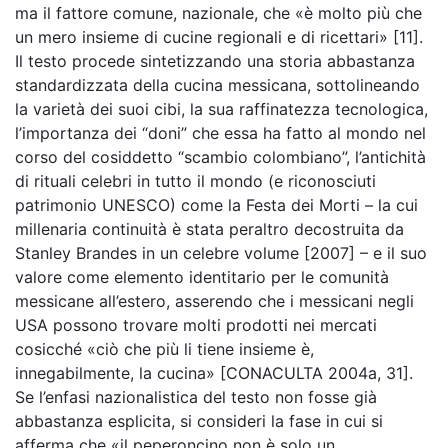
ma il fattore comune, nazionale, che «è molto più che
un mero insieme di cucine regionali e di ricettari» [11].
Il testo procede sintetizzando una storia abbastanza
standardizzata della cucina messicana, sottolineando
la varietà dei suoi cibi, la sua raffinatezza tecnologica,
l’importanza dei “doni” che essa ha fatto al mondo nel
corso del cosiddetto “scambio colombiano”, l’antichità
di rituali celebri in tutto il mondo (e riconosciuti
patrimonio UNESCO) come la Festa dei Morti – la cui
millenaria continuità è stata peraltro decostruita da
Stanley Brandes in un celebre volume [2007] – e il suo
valore come elemento identitario per le comunità
messicane all’estero, asserendo che i messicani negli
USA possono trovare molti prodotti nei mercati
cosicché «ciò che più li tiene insieme è,
innegabilmente, la cucina» [CONACULTA 2004a, 31].
Se l’enfasi nazionalistica del testo non fosse già
abbastanza esplicita, si consideri la fase in cui si
afferma che «il peperoncino non è solo un