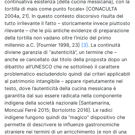
continuativa esistenza [della cucina messicana], con la
tortilla
di mais come punto focale» [CONACULTA
2004a, 21]. In questo contesto discorsivo risulta del
tutto irrilevante il fatto – storicamente invece piuttosto
rilevante – che le più antiche evidenze di preparazione
della tortilla non vadano oltre l’inizio del primo
millennio a.C. [Fournier 1998, 23]
[3]
. La continuità
diviene garanzia di “autenticità”, un termine che –
anche se cancellato dal titolo della proposta dopo un
dibattito all’UNESCO che ne sottolineò il carattere
problematico escludendolo quindi dai criteri applicabili
al patrimonio intangibile – appare ripetutamente nel
testo, dove l’autenticità della cucina messicana è
garantita dal suo essere radicata nella componente
indigena della società nazionale [Santamarina,
Moncusí Ferré 2015; Bortolotto 2016]. Le radici
indigene fungono quindi da “magico” dispositivo che
permette di descrivere le influenze gastronomiche
straniere nei termini di un arricchimento (e non di una