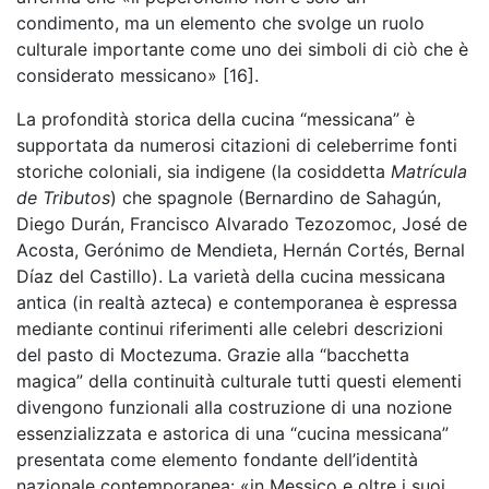
condimento, ma un elemento che svolge un ruolo
culturale importante come uno dei simboli di ciò che è
considerato messicano» [16].
La profondità storica della cucina “messicana” è
supportata da numerosi citazioni di celeberrime fonti
storiche coloniali, sia indigene (la cosiddetta
Matrícula
de Tributos
) che spagnole (Bernardino de Sahagún,
Diego Durán, Francisco Alvarado Tezozomoc, José de
Acosta, Gerónimo de Mendieta, Hernán Cortés, Bernal
Díaz del Castillo). La varietà della cucina messicana
antica (in realtà azteca) e contemporanea è espressa
mediante continui riferimenti alle celebri descrizioni
del pasto di Moctezuma. Grazie alla “bacchetta
magica” della continuità culturale tutti questi elementi
divengono funzionali alla costruzione di una nozione
essenzializzata e astorica di una “cucina messicana”
presentata come elemento fondante dell’identità
nazionale contemporanea: «in Messico e oltre i suoi