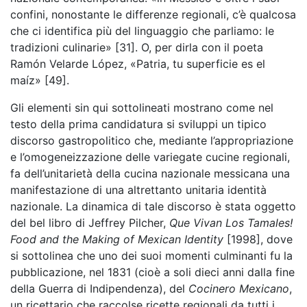
confini, nonostante le differenze regionali, c’è qualcosa
che ci identifica più del linguaggio che parliamo: le
tradizioni culinarie» [31]. O, per dirla con il poeta
Ramón Velarde López, «Patria, tu superficie es el
maíz» [49].
Gli elementi sin qui sottolineati mostrano come nel
testo della prima candidatura si sviluppi un tipico
discorso gastropolitico che, mediante l’appropriazione
e l’omogeneizzazione delle variegate cucine regionali,
fa dell’unitarietà della cucina nazionale messicana una
manifestazione di una altrettanto unitaria identità
nazionale. La dinamica di tale discorso è stata oggetto
del bel libro di Jeffrey Pilcher,
Que Vivan Los Tamales!
Food and the Making of Mexican Identity
[1998], dove
si sottolinea che uno dei suoi momenti culminanti fu la
pubblicazione, nel 1831 (cioè a soli dieci anni dalla fine
della Guerra di Indipendenza), del
Cocinero Mexicano
,
un ricettario che raccolse ricette regionali da tutti i