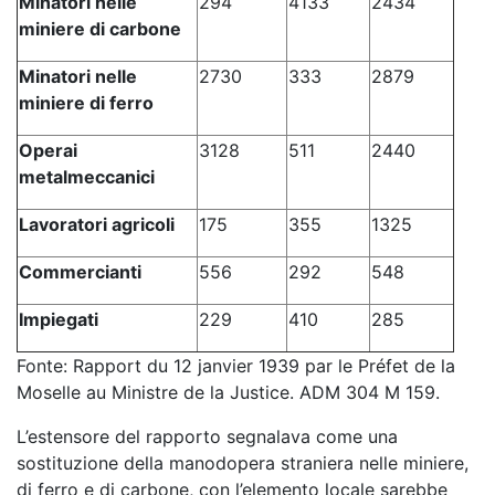
Minatori nelle
294
4133
2434
miniere di carbone
Minatori nelle
2730
333
2879
miniere di ferro
Operai
3128
511
2440
metalmeccanici
Lavoratori agricoli
175
355
1325
Commercianti
556
292
548
Impiegati
229
410
285
Fonte: Rapport du 12 janvier 1939 par le Préfet de la
Moselle au Ministre de la Justice. ADM 304 M 159.
L’estensore del rapporto segnalava come una
sostituzione della manodopera straniera nelle miniere,
di ferro e di carbone, con l’elemento locale sarebbe