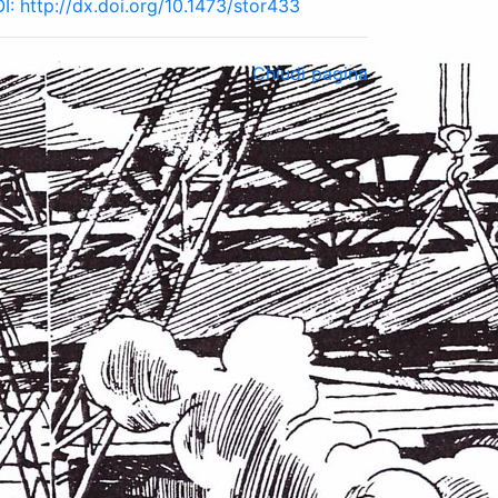
I:
http://dx.doi.org/10.1473/stor433
Chiudi pagina