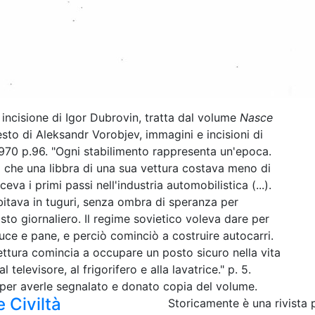
isione di Igor Dubrovin, tratta dal volume
Nasce
testo di Aleksandr Vorobjev, immagini e incisioni di
1970 p.96. "Ogni stabilimento rappresenta un'epoca.
che una libbra di una sua vettura costava meno di
va i primi passi nell'industria automobilistica (...).
bitava in tuguri, senza ombra di speranza per
sto giornaliero. Il regime sovietico voleva dare per
luce e pane, e perciò cominciò a costruire autocarri.
ttura comincia a occupare un posto sicuro nella vita
l televisore, al frigorifero e alla lavatrice." p. 5.
o per averle segnalato e donato copia del volume.
 Civiltà
Storicamente è una rivista 