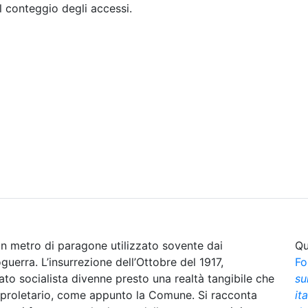
il conteggio degli accessi.
Sommario
Archivio
n metro di paragone utilizzato sovente dai
Qu
oguerra. L’insurrezione dell’Ottobre del 1917,
Fo
ato socialista divenne presto una realtà tangibile che
su
rso proletario, come appunto la Comune. Si racconta
it