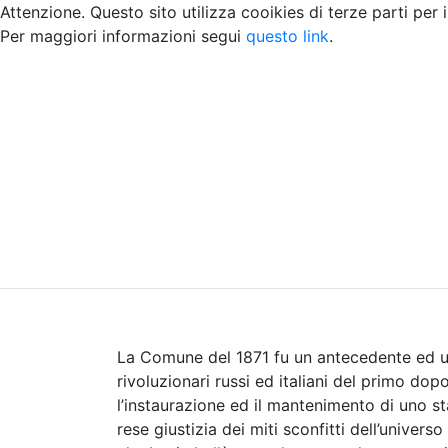
Attenzione. Questo sito utilizza cooikies di terze parti per 
Per maggiori informazioni segui
questo link
.
Home
Chi siamo
Contatti
Peer review
La Comune del 1871 fu un antecedente ed u
rivoluzionari russi ed italiani del primo dop
l’instaurazione ed il mantenimento di uno st
rese giustizia dei miti sconfitti dell’unive