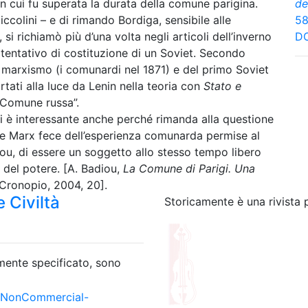
n cui fu superata la durata della comune parigina.
de
 Niccolini – e di rimando Bordiga, sensibile alle
58
 si richiamò più d’una volta negli articoli dell’inverno
DO
tentativo di costituzione di un Soviet. Secondo
l marxismo (i comunardi nel 1871) e del primo Soviet
rtati alla luce da Lenin nella teoria con
Stato e
a Comune russa”.
gi è interessante anche perché rimanda alla questione
 che Marx fece dell’esperienza comunarda permise al
iou, di essere un soggetto allo stesso tempo libero
o del potere. [A. Badiou,
La Comune
di Parigi. Una
 Cronopio, 2004, 20].
 Civiltà
Storicamente è una rivista 
amente specificato, sono
-NonCommercial-