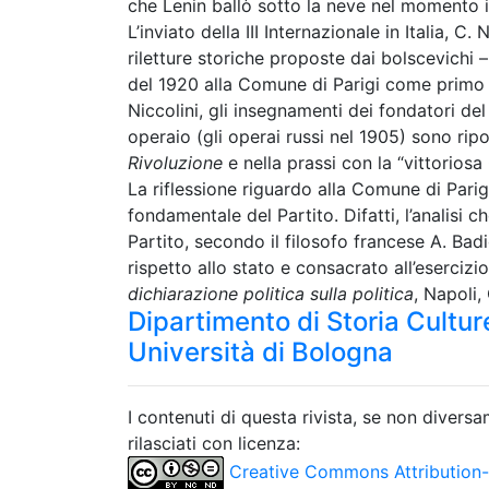
che Lenin ballò sotto la neve nel momento i
L’inviato della III Internazionale in Italia, C.
riletture storiche proposte dai bolscevichi –,
del 1920 alla Comune di Parigi come primo 
Niccolini, gli insegnamenti dei fondatori de
operaio (gli operai russi nel 1905) sono ripo
Rivoluzione
e nella prassi con la “vittorios
La riflessione riguardo alla Comune di Pari
fondamentale del Partito. Difatti, l’analisi
Partito, secondo il filosofo francese A. Bad
rispetto allo stato e consacrato all’esercizi
dichiarazione politica sulla politica
, Napoli,
Dipartimento di Storia Culture
Università di Bologna
I contenuti di questa rivista, se non divers
rilasciati con licenza:
Creative Commons Attribution