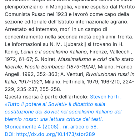
plenipotenziario in Mongolia, venne espulso dal Partito
Comunista Russo nel 1923 e lavorò come capo della
sezione editoriale dell’Istituto internazionale agrario.
Arrestato ed internato, morì in un campo di
concentramento nella seconda metà degli anni Trenta.
Le informazioni su N. M. Ljubarskij si trovano in H.
König,
Lenin e il socialismo italiano
, Firenze, Vallecchi,
1972, 61-67; S. Noiret,
Massimalismo e crisi dello stato
liberale. Nicola Bombacci (1879-1924)
, Milano, Franco
Angeli, 1992, 352-363; A. Venturi,
Rivoluzionari russi in
Italia, 1917-1921
, Milano, Feltrinelli, 1979, 196-210, 224-
229, 235-237, 255-258.
Questa risorsa è parte dell'articolo:
Steven Forti
,
«Tutto il potere ai Soviet!» Il dibattito sulla
costituzione dei Soviet nel socialismo italiano del
biennio rosso: una lettura critica dei testi
.
Storicamente 4 (2008) , nr. articolo 58.
DOI:
http://dx.doi.org/10.1473/stor289