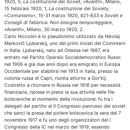
1920, 5;
La costituzione dei Soviet
, «Avanti!», Milano,
15 febbraio 1920, 1;
La costituzione dei Soviety
,
«Comunismo», 15-31 marzo 1920, 821-833 e
Soviet e
Consigli di fabbrica. Non bisogna temporeggiare
,
«Avanti!», Milano, 30 marzo 1920, 2.
Carlo Niccolini è lo pseudonimo utilizzato da Nikolaj
Markovič Ljubarskij, uno dei primi inviati del Comintern
in Italia. Ljubarskij, nato ad Odessa nel 1887, era
entrato nel Partito Operaio Socialdemocratico Russo
nel 1906 e già due anni dopo era emigrato in Europa
Occidentale per stabilirsi nel 1913 in Italia, presso la
colonia russa di Capri, riunita attorno a Gor’kij.
Costretto a ritornare in Russia nel 1916 per necessità
finanziarie, riprese in pieno la sua attività nelle file
bolsceviche al momento della rivoluzione: fu tra i
delegati del partito al II Congresso panrusso dei soviet
che sancì la presa del potere bolscevica la sera del 7
novembre 1917 e fu uno degli organizzatori del I
Congresso della IC nel marzo del 1919, essendo