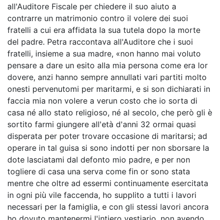
all'Auditore Fiscale per chiedere il suo aiuto a
contrarre un matrimonio contro il volere dei suoi
fratelli a cui era affidata la sua tutela dopo la morte
del padre. Petra raccontava all'Auditore che i suoi
fratelli, insieme a sua madre, «non hanno mai voluto
pensare a dare un esito alla mia persona come era lor
dovere, anzi hanno sempre annullati vari partiti molto
onesti pervenutomi per maritarmi, e si son dichiarati in
faccia mia non volere a verun costo che io sorta di
casa né allo stato religioso, né al secolo, che però gli è
sortito farmi giungere all'età d'anni 32 ormai quasi
disperata per poter trovare occasione di maritarsi; ad
operare in tal guisa si sono indotti per non sborsare la
dote lasciatami dal defonto mio padre, e per non
togliere di casa una serva come fin or sono stata
mentre che oltre ad essermi continuamente esercitata
in ogni più vile faccenda, ho supplito a tutti i lavori
necessari per la famiglia, e con gli stessi lavori ancora
ho dovuto mantenermi l'intiero vestiario, non avendo