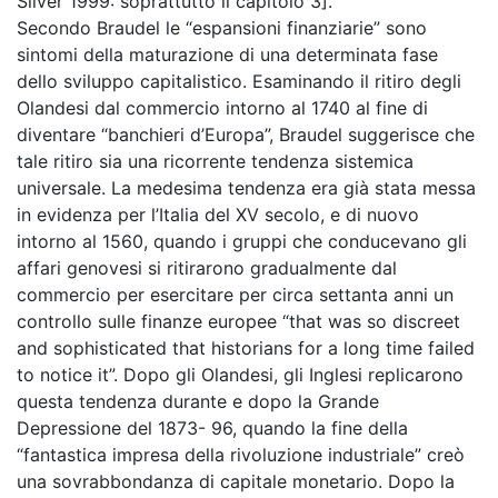
Silver 1999: soprattutto il capitolo 3].
Secondo Braudel le “espansioni finanziarie” sono
sintomi della maturazione di una determinata fase
dello sviluppo capitalistico. Esaminando il ritiro degli
Olandesi dal commercio intorno al 1740 al fine di
diventare “banchieri d’Europa”, Braudel suggerisce che
tale ritiro sia una ricorrente tendenza sistemica
universale. La medesima tendenza era già stata messa
in evidenza per l’Italia del XV secolo, e di nuovo
intorno al 1560, quando i gruppi che conducevano gli
affari genovesi si ritirarono gradualmente dal
commercio per esercitare per circa settanta anni un
controllo sulle finanze europee “that was so discreet
and sophisticated that historians for a long time failed
to notice it”. Dopo gli Olandesi, gli Inglesi replicarono
questa tendenza durante e dopo la Grande
Depressione del 1873- 96, quando la fine della
“fantastica impresa della rivoluzione industriale” creò
una sovrabbondanza di capitale monetario. Dopo la