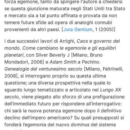
forza egemone, tanto da spingere l'autore a chiedersi
se questa giunzione maturata negli Stati Uniti tra Stato
e mercato sia a tal punto affinata e provata da non
temere future sfide ad opera di analoghi connubi
provenienti da altri paesi. [
Jura Gentium
, 1 (2005)]
I due successivi lavori di Arrighi,
Caos e governo del
mondo. Come cambiano le egemonie e gli equilibri
planetari
, con Silver Beverly J [Milano, Bruno
Mondadori, 2006] e
Adam Smith a Pechino.
Genealogie del ventunesimo secolo
[Milano, Feltrinelli,
2008], si interrogano proprio su questa ultima
questione; una diversa prospettiva nella quale lo
sguardo lungo tematizzato e articolato nel
Lungo XX
secolo,
viene piegato allo sforzo di una prefigurazione
dell’immediato futuro per rispondere all’interrogativo:
chi sarà la nuova potenza egemone dopo il definitivo
declino dell’impero americano? Su quali presupposti si
fonderà l’egemonia del nuovo
dominus
del sistema