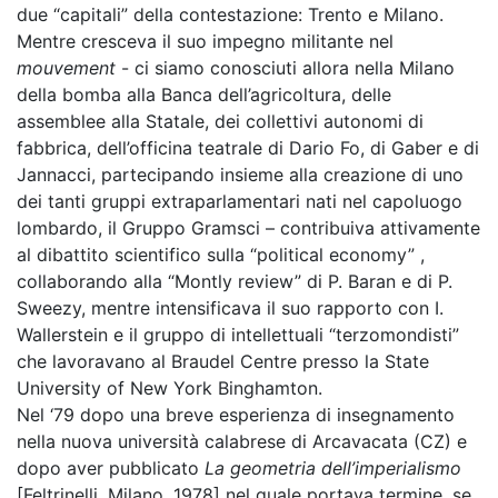
due “capitali” della contestazione: Trento e Milano.
Mentre cresceva il suo impegno militante nel
mouvement
- ci siamo conosciuti allora nella Milano
della bomba alla Banca dell’agricoltura, delle
assemblee alla Statale, dei collettivi autonomi di
fabbrica, dell’officina teatrale di Dario Fo, di Gaber e di
Jannacci, partecipando insieme alla creazione di uno
dei tanti gruppi extraparlamentari nati nel capoluogo
lombardo, il Gruppo Gramsci – contribuiva attivamente
al dibattito scientifico sulla “political economy” ,
collaborando alla “Montly review” di P. Baran e di P.
Sweezy, mentre intensificava il suo rapporto con I.
Wallerstein e il gruppo di intellettuali “terzomondisti”
che lavoravano al Braudel Centre presso la State
University of New York Binghamton.
Nel ‘79 dopo una breve esperienza di insegnamento
nella nuova università calabrese di Arcavacata (CZ) e
dopo aver pubblicato
La geometria dell’imperialismo
[Feltrinelli, Milano, 1978] nel quale portava termine, se