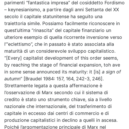
parimenti “fantastica impresa” del cosiddetto Fordismo
– keynesianismo, a partire dagli anni Settanta del XX
secolo il capitale statunitense ha seguito una
traiettoria simile. Possiamo facilmente riconoscere in
quest’ultima “rinascita” del capitale finanziario un
ulteriore esempio di quella ricorrente inversione verso
l’“eclettismo”, che in passato è stato associata alla
maturità di un considerevole sviluppo capitalistico.
“[Every] capitalist development of this order seems,
by reaching the stage of financial expansion, toh ave
in some sense announced its maturity: it [is]
a sign of
autumn
” [Braudel 1984: 157, 164, 242-3, 246].
Strettamente legata a questa affermazione è
l’osservazione di Marx secondo cui il sistema di
credito è stato uno strumento chiave, sia a livello
nazionale che internazionale, del trasferimento di
capitale in eccesso dai centri di commercio e di
produzione capitalistici in declino a quelli in ascesa.
Poiché l’argomentazione principale di Marx nel