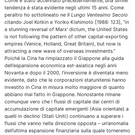
Come è stato accennato precedentemente, una simile
tendenza è stata evidente negli ultimi 15 anni. Come
peraltro ho sottolineato ne
Il Lungo Ventesimo Secolo
citando Joel Kotkin e Yoriko Kishimoto [1988: 123], “in
a stunning reversal of Marx’ dictum, the United States
is not following the pattern of other capital-exporting
empires (Venice, Holland, Great Britain), but now is
attracting a new wave of overseas investments.”
Poiché la Cina ha rimpiazzato il Giappone alla guida
dell’espansione economica est-asiatica negli anni
Novanta e dopo il 2000, l’inversione è diventata meno
evidente, dato che le corporazioni statunitensi hanno
investito in Cina in misura molto maggiore di quanto
abbiano mai fatto in Giappone. Nonostante rimane
comunque vero che i flussi di capitale dai centri di
accumulazione di capitale emergenti (Asia orientale) a
quelli in declino (Stati Uniti) continuano a superare i
flussi che vanno nella direzione opposta – un’anomalia
dell’ultima espansione finanziaria sulla quale torneremo