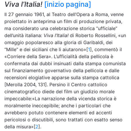
Viva l’Italia!
[inizio pagina]
Il 27 gennaio 1961, al Teatro dell’Opera a Roma, venne
proiettato in anteprima un film di produzione privata,
ma considerato una celebrazione storica “ufficiale”
dell’unità italiana:
Viva l’Italia!
di Roberto Rossellini, «un
omaggio popolaresco alla gloria di Garibaldi, dei
“Mille” e dei siciliani che li aiutarono»[
1
], commentò il
«Corriere della Sera». L’ufficialità della pellicola è
confermata dai dubbi insinuati dalla stampa comunista
sul finanziamento governativo della pellicola e dalle
recensioni elogiative apparse sulla stampa cattolica
[Merolla 2004, 131]. Persino il Centro cattolico
cinematografico diede del film un giudizio morale
impeccabile:«La narrazione della vicenda storica è
moralmente ineccepibile; anche i particolari che
avrebbero potuto contenere elementi ed accenti
pericolosi o discutibili, sono trattati con esatto senso
della misura»[
2
].