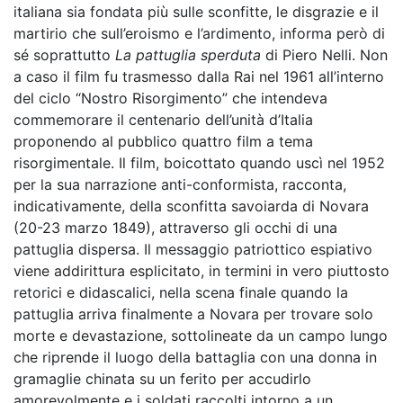
italiana sia fondata più sulle sconfitte, le disgrazie e il
martirio che sull’eroismo e l’ardimento, informa però di
sé soprattutto
La pattuglia sperduta
di Piero Nelli. Non
a caso il film fu trasmesso dalla Rai nel 1961 all’interno
del ciclo “Nostro Risorgimento” che intendeva
commemorare il centenario dell’unità d’Italia
proponendo al pubblico quattro film a tema
risorgimentale. Il film, boicottato quando uscì nel 1952
per la sua narrazione anti-conformista, racconta,
indicativamente, della sconfitta savoiarda di Novara
(20-23 marzo 1849), attraverso gli occhi di una
pattuglia dispersa. Il messaggio patriottico espiativo
viene addirittura esplicitato, in termini in vero piuttosto
retorici e didascalici, nella scena finale quando la
pattuglia arriva finalmente a Novara per trovare solo
morte e devastazione, sottolineate da un campo lungo
che riprende il luogo della battaglia con una donna in
gramaglie chinata su un ferito per accudirlo
amorevolmente e i soldati raccolti intorno a un