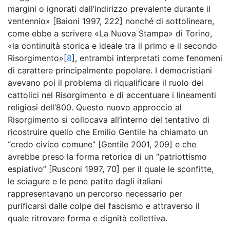
margini o ignorati dall’indirizzo prevalente durante il
ventennio» [Baioni 1997, 222] nonché di sottolineare,
come ebbe a scrivere «La Nuova Stampa» di Torino,
«la continuità storica e ideale tra il primo e il secondo
Risorgimento»[
8
], entrambi interpretati come fenomeni
di carattere principalmente popolare. I democristiani
avevano poi il problema di riqualificare il ruolo dei
cattolici nel Risorgimento e di accentuare i lineamenti
religiosi dell‘800. Questo nuovo approccio al
Risorgimento si collocava all’interno del tentativo di
ricostruire quello che Emilio Gentile ha chiamato un
“credo civico comune” [Gentile 2001, 209] e che
avrebbe preso la forma retorica di un “patriottismo
espiativo” [Rusconi 1997, 70] per il quale le sconfitte,
le sciagure e le pene patite dagli italiani
rappresentavano un percorso necessario per
purificarsi dalle colpe del fascismo e attraverso il
quale ritrovare forma e dignità collettiva.