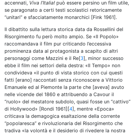
accennati,
Viva l’Italia!
può essere persino un film utile,
se paragonato a certi testi scolastici retoricamente
“unitari” e sfacciatamente monarchici [Fink 1961].
Il dibattito sulla lettura storica data da Rossellini del
Risorgimento fu però molto ampio. Se «Il Popolo»
raccomandava il film pur criticando l’eccessiva
prominenza data al protagonista a scapito di altri
personaggi come Mazzini e il Re[
3
], minor successo
ebbe il film nei settori della destra: «Il Tempo» non
condivideva «il punto di vista storico con cui questi
fatti [erano] raccontati senza riconoscere a Vittorio
Emanuele ed al Piemonte la parte che [aveva] avuto
nelle vicende del 1860 e attribuendo a Cavour il
“ruolo» del mestatore subdolo, quasi fosse un “cattivo”
di Hollywood» [Rondi 1961][
4
], mentre «Epoca»
criticava la demagogica esaltazione della corrente
“popolaresca” e rivoluzionaria del Risorgimento che
tradiva «la volontà e il desiderio di rivedere la nostra