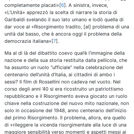
completamente placati»[
6
]. A sinistra, invece,
«L’Unità» apprezzò la scelta di narrare la storia di
Garibaldi svelando il suo lato umano e lodò quella di
dar voce al «Risorgimento tradito, [al] problema di una
unità dal basso, che è ancora oggi il problema della
democrazia italiana»[
7
].
Ma al di là del dibattito coevo qual’è l’immagine della
nazione e della sua storia restituita dalla pellicola, che
ha assunto un ruolo “ufficiale” nella celebrazione del
centenario dell’unità d’Italia, ai cittadini di ambo i
sessi? Il film di Rossellini non cadeva nel vuoto. Nel
corso degli anni ’40 si era ricostruito un patriottismo
repubblicano e il Risorgimento aveva giocato un ruolo
chiave nella costruzione del nuovo mito nazionale, non
solo in occasione del 1948, anno centenario dell’inizio
del primo Risorgimento. Il problema, allora, era quello
di «rileggere la vicenda risorgimentale alla luce di una
maggiore sensibilità verso momenti e aspetti messi ai