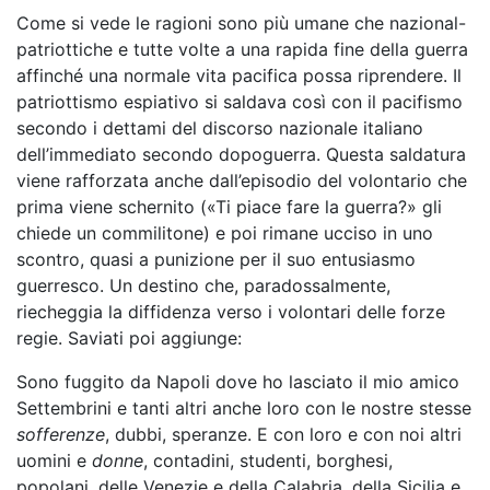
Come si vede le ragioni sono più umane che nazional-
patriottiche e tutte volte a una rapida fine della guerra
affinché una normale vita pacifica possa riprendere. Il
patriottismo espiativo si saldava così con il pacifismo
secondo i dettami del discorso nazionale italiano
dell’immediato secondo dopoguerra. Questa saldatura
viene rafforzata anche dall’episodio del volontario che
prima viene schernito («Ti piace fare la guerra?» gli
chiede un commilitone) e poi rimane ucciso in uno
scontro, quasi a punizione per il suo entusiasmo
guerresco. Un destino che, paradossalmente,
riecheggia la diffidenza verso i volontari delle forze
regie. Saviati poi aggiunge:
Sono fuggito da Napoli dove ho lasciato il mio amico
Settembrini e tanti altri anche loro con le nostre stesse
sofferenze
, dubbi, speranze. E con loro e con noi altri
uomini e
donne
, contadini, studenti, borghesi,
popolani, delle Venezie e della Calabria, della Sicilia e