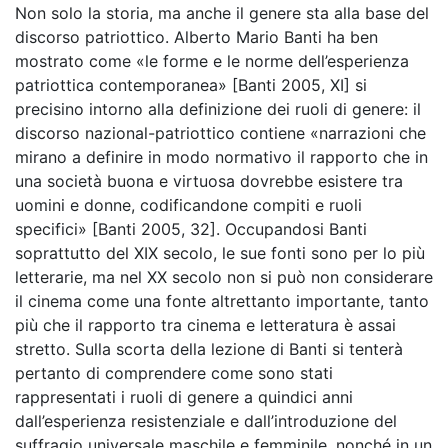
Non solo la storia, ma anche il genere sta alla base del
discorso patriottico. Alberto Mario Banti ha ben
mostrato come «le forme e le norme dell’esperienza
patriottica contemporanea» [Banti 2005, XI] si
precisino intorno alla definizione dei ruoli di genere: il
discorso nazional-patriottico contiene «narrazioni che
mirano a definire in modo normativo il rapporto che in
una società buona e virtuosa dovrebbe esistere tra
uomini e donne, codificandone compiti e ruoli
specifici» [Banti 2005, 32]. Occupandosi Banti
soprattutto del XIX secolo, le sue fonti sono per lo più
letterarie, ma nel XX secolo non si può non considerare
il cinema come una fonte altrettanto importante, tanto
più che il rapporto tra cinema e letteratura è assai
stretto. Sulla scorta della lezione di Banti si tenterà
pertanto di comprendere come sono stati
rappresentati i ruoli di genere a quindici anni
dall’esperienza resistenziale e dall’introduzione del
suffragio universale maschile e femminile, nonché in un