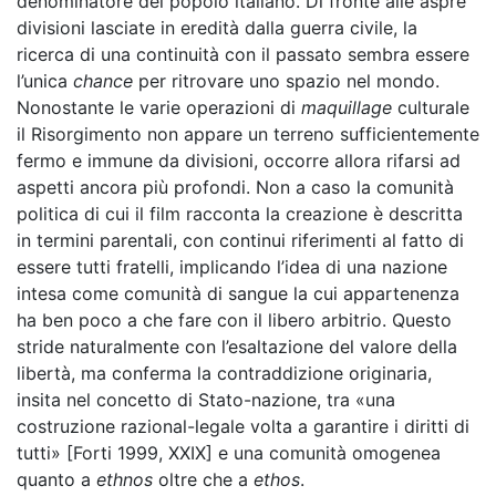
denominatore del popolo italiano. Di fronte alle aspre
divisioni lasciate in eredità dalla guerra civile, la
ricerca di una continuità con il passato sembra essere
l’unica
chance
per ritrovare uno spazio nel mondo.
Nonostante le varie operazioni di
maquillage
culturale
il Risorgimento non appare un terreno sufficientemente
fermo e immune da divisioni, occorre allora rifarsi ad
aspetti ancora più profondi. Non a caso la comunità
politica di cui il film racconta la creazione è descritta
in termini parentali, con continui riferimenti al fatto di
essere tutti fratelli, implicando l’idea di una nazione
intesa come comunità di sangue la cui appartenenza
ha ben poco a che fare con il libero arbitrio. Questo
stride naturalmente con l’esaltazione del valore della
libertà, ma conferma la contraddizione originaria,
insita nel concetto di Stato-nazione, tra «una
costruzione razional-legale volta a garantire i diritti di
tutti» [Forti 1999, XXIX] e una comunità omogenea
quanto a
ethnos
oltre che a
ethos
.