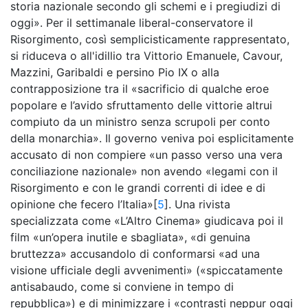
storia nazionale secondo gli schemi e i pregiudizi di
oggi». Per il settimanale liberal-conservatore il
Risorgimento, così semplicisticamente rappresentato,
si riduceva o all'idillio tra Vittorio Emanuele, Cavour,
Mazzini, Garibaldi e persino Pio IX o alla
contrapposizione tra il «sacrificio di qualche eroe
popolare e l’avido sfruttamento delle vittorie altrui
compiuto da un ministro senza scrupoli per conto
della monarchia». Il governo veniva poi esplicitamente
accusato di non compiere «un passo verso una vera
conciliazione nazionale» non avendo «legami con il
Risorgimento e con le grandi correnti di idee e di
opinione che fecero l’Italia»[
5
]. Una rivista
specializzata come «L’Altro Cinema» giudicava poi il
film «un’opera inutile e sbagliata», «di genuina
bruttezza» accusandolo di conformarsi «ad una
visione ufficiale degli avvenimenti» («spiccatamente
antisabaudo, come si conviene in tempo di
repubblica») e di minimizzare i «contrasti neppur oggi