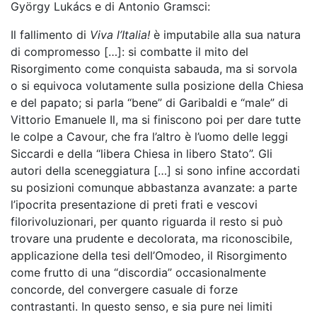
György Lukács e di Antonio Gramsci:
Il fallimento di
Viva l’Italia!
è imputabile alla sua natura
di compromesso […]: si combatte il mito del
Risorgimento come conquista sabauda, ma si sorvola
o si equivoca volutamente sulla posizione della Chiesa
e del papato; si parla “bene” di Garibaldi e “male” di
Vittorio Emanuele Il, ma si finiscono poi per dare tutte
le colpe a Cavour, che fra l’altro è l’uomo delle leggi
Siccardi e della “libera Chiesa in libero Stato”. Gli
autori della sceneggiatura […] si sono infine accordati
su posizioni comunque abbastanza avanzate: a parte
l’ipocrita presentazione di preti frati e vescovi
filorivoluzionari, per quanto riguarda il resto si può
trovare una prudente e decolorata, ma riconoscibile,
applicazione della tesi dell’Omodeo, il Risorgimento
come frutto di una “discordia” occasionalmente
concorde, del convergere casuale di forze
contrastanti. In questo senso, e sia pure nei limiti