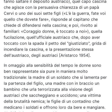
fanno saltare il deposito austriaco), quel capo cascina
che agisce con la persuasiva chiarezza di un papà
Cervi o uno dei suoi sette figli («L'è la guerra, fate voi
quello che dovete fare», risponde al capitano che
chiede di difendersi nella cascina; e poi, rivolto ai
familiari: «Coraggio donne, è toccato a noi»), quella
fucilazione, quell'ufficiale austriaco che, dopo aver
toccato con la spada il petto del "giustiziato", grida di
incendiare la cascina, e la presentazione stessa
dell'austriaco, degli austriaci [Aristarco 1954].
In omaggio alla sensibilità del tempo le donne sono
ben rappresentate sia pure in maniera molto
tradizionale: la madre di un soldato che si lamenta per
la partenza del figlio, una madre con in braccio un
bambino che urla terrorizzata alla visione degli
austriaci che saccheggiano e uccidono; una vittima
della brutalità nemica; le figlie di un contadino che
medicano i soldati e offrono loro da bere e mangiare.