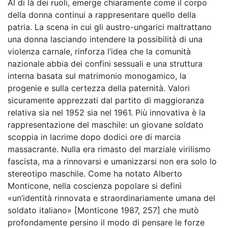
Al di là dei ruoli, emerge chiaramente come il corpo
della donna continui a rappresentare quello della
patria. La scena in cui gli austro-ungarici maltrattano
una donna lasciando intendere la possibilità di una
violenza carnale, rinforza l’idea che la comunità
nazionale abbia dei confini sessuali e una struttura
interna basata sul matrimonio monogamico, la
progenie e sulla certezza della paternità. Valori
sicuramente apprezzati dal partito di maggioranza
relativa sia nel 1952 sia nel 1961. Più innovativa è la
rappresentazione del maschile: un giovane soldato
scoppia in lacrime dopo dodici ore di marcia
massacrante. Nulla era rimasto del marziale virilismo
fascista, ma a rinnovarsi e umanizzarsi non era solo lo
stereotipo maschile. Come ha notato Alberto
Monticone, nella coscienza popolare si definì
«un’identità rinnovata e straordinariamente umana del
soldato italiano» [Monticone 1987, 257] che mutò
profondamente persino il modo di pensare le forze