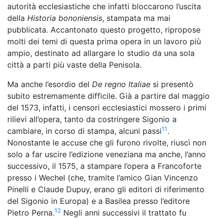
autorità ecclesiastiche che infatti bloccarono l’uscita
della
Historia bononiensis
, stampata ma mai
pubblicata. Accantonato questo progetto, ripropose
molti dei temi di questa prima opera in un lavoro più
ampio, destinato ad allargare lo studio da una sola
città a parti più vaste della Penisola.
Ma anche l’esordio del
De regno Italiae
si presentò
subito estremamente difficile. Già a partire dal maggio
del 1573, infatti, i censori ecclesiastici mossero i primi
rilievi all’opera, tanto da costringere Sigonio a
11
cambiare, in corso di stampa, alcuni passi
.
Nonostante le accuse che gli furono rivolte, riuscì non
solo a far uscire l’edizione veneziana ma anche, l’anno
successivo, il 1575, a stampare l’opera a Francoforte
presso i Wechel (che, tramite l’amico Gian Vincenzo
Pinelli e Claude Dupuy, erano gli editori di riferimento
del Sigonio in Europa) e a Basilea presso l’editore
12
Pietro Perna.
Negli anni successivi il trattato fu