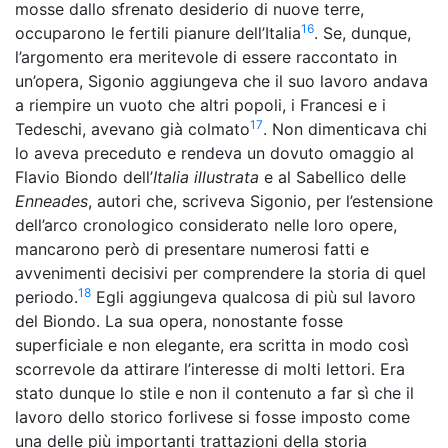
mosse dallo sfrenato desiderio di nuove terre,
16
occuparono le fertili pianure dell’Italia
. Se, dunque,
l’argomento era meritevole di essere raccontato in
un’opera, Sigonio aggiungeva che il suo lavoro andava
a riempire un vuoto che altri popoli, i Francesi e i
17
Tedeschi, avevano già colmato
. Non dimenticava chi
lo aveva preceduto e rendeva un dovuto omaggio al
Flavio Biondo dell’
Italia illustrata
e al Sabellico delle
Enneades
, autori che, scriveva Sigonio, per l’estensione
dell’arco cronologico
considerato nelle
loro opere,
mancarono
però
di presentare numerosi fatti e
avvenimenti decisivi per comprendere la storia di quel
18
periodo.
Egli
aggiungeva qualcosa di più sul lavoro
del Biondo. La sua opera, nonostante fosse
superficiale e non elegante, era scritta in modo così
scorrevole da attirare l’interesse di molti lettori. Era
stato dunque lo stile e non il contenuto a far sì che il
lavoro dello storico forlivese si fosse imposto come
una delle più importanti trattazioni della storia