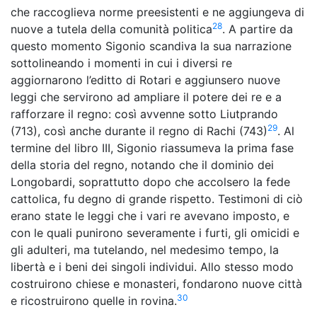
che raccoglieva norme preesistenti e ne aggiungeva di
28
nuove a tutela della comunità politica
. A partire da
questo momento Sigonio scandiva la sua narrazione
sottolineando i momenti in cui i diversi re
aggiornarono l’editto di Rotari e aggiunsero nuove
leggi che servirono ad ampliare il potere dei re e a
rafforzare il regno: così avvenne sotto Liutprando
29
(713), così anche durante il regno di Rachi (743)
. Al
termine del libro III, Sigonio riassumeva la prima fase
della storia del regno, notando che il dominio dei
Longobardi, soprattutto dopo che accolsero la fede
cattolica, fu degno di grande rispetto. Testimoni di ciò
erano state le leggi che i vari re avevano imposto, e
con le quali punirono severamente i furti, gli omicidi e
gli adulteri, ma tutelando, nel medesimo tempo, la
libertà e i beni dei singoli individui. Allo stesso modo
costruirono chiese e monasteri, fondarono nuove città
30
e ricostruirono quelle in rovina.