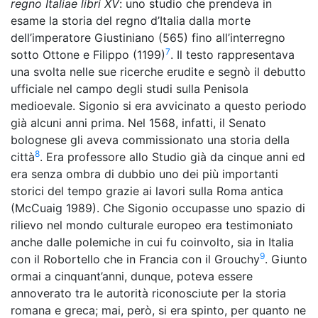
regno Italiae libri XV
: uno studio che prendeva in
esame la storia del regno d’Italia dalla morte
dell’imperatore Giustiniano (565) fino all’interregno
7
sotto Ottone e Filippo (1199)
. Il testo rappresentava
una svolta nelle sue ricerche erudite e segnò il debutto
ufficiale nel campo degli studi sulla Penisola
medioevale. Sigonio si era avvicinato a questo periodo
già alcuni anni prima. Nel 1568, infatti, il Senato
bolognese gli aveva commissionato una storia della
8
città
. Era professore allo Studio già da cinque anni ed
era senza ombra di dubbio uno dei più importanti
storici del tempo grazie ai lavori sulla Roma antica
(McCuaig 1989). Che Sigonio occupasse uno spazio di
rilievo nel mondo culturale europeo era testimoniato
anche dalle polemiche in cui fu coinvolto, sia in Italia
9
con il Robortello che in Francia con il Grouchy
. Giunto
ormai a cinquant’anni, dunque, poteva essere
annoverato tra le autorità riconosciute per la storia
romana e greca; mai, però, si era spinto, per quanto ne