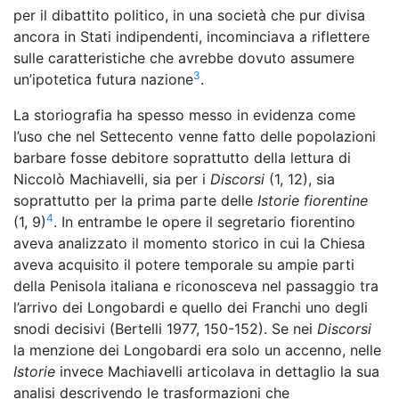
per il dibattito politico, in una società che pur divisa
ancora in Stati indipendenti, incominciava a riflettere
sulle caratteristiche che avrebbe dovuto assumere
3
un’ipotetica futura nazione
.
La storiografia ha spesso messo in evidenza come
l’uso che nel Settecento venne fatto delle popolazioni
barbare fosse debitore soprattutto della lettura di
Niccolò Machiavelli, sia per i
Discorsi
(1, 12), sia
soprattutto per la prima parte delle
Istorie fiorentine
4
(1, 9)
. In entrambe le opere il segretario fiorentino
aveva analizzato il momento storico in cui la Chiesa
aveva acquisito il potere temporale su ampie parti
della Penisola italiana e riconosceva nel passaggio tra
l’arrivo dei Longobardi e quello dei Franchi uno degli
snodi decisivi (Bertelli 1977, 150-152). Se nei
Discorsi
la menzione dei Longobardi era solo un accenno, nelle
Istorie
invece Machiavelli articolava in dettaglio la sua
analisi descrivendo le trasformazioni che