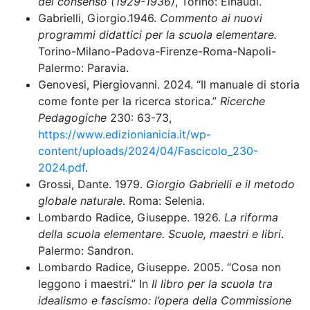
del consenso (1929-1936)
, Torino: Einaudi.
Gabrielli, Giorgio.1946.
Commento ai nuovi
programmi didattici per la scuola elementare.
Torino-Milano-Padova-Firenze-Roma-Napoli-
Palermo: Paravia.
Genovesi, Piergiovanni. 2024. “Il manuale di storia
come fonte per la ricerca storica.”
Ricerche
Pedagogiche
230: 63-73,
https://www.edizionianicia.it/wp-
content/uploads/2024/04/Fascicolo_230-
2024.pdf
.
Grossi, Dante. 1979.
Giorgio Gabrielli e il metodo
globale naturale
. Roma: Selenia.
Lombardo Radice, Giuseppe. 1926.
La riforma
della scuola elementare. Scuole, maestri e libri
.
Palermo: Sandron.
Lombardo Radice, Giuseppe. 2005. “Cosa non
leggono i maestri.” In
Il libro per la scuola tra
idealismo e fascismo: l’opera della Commissione