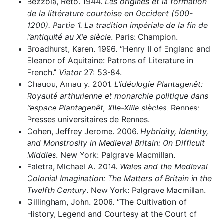
Bezzola, Reto. 1944.
Les origines et la formation
de la littérature courtoise en Occident (500-
1200). Partie 1. La tradition impériale de la fin de
l’antiquité au XI
e
siècle
. Paris: Champion.
Broadhurst, Karen. 1996. “Henry II of England and
Eleanor of Aquitaine: Patrons of Literature in
French.”
Viator
27: 53-84.
Chauou, Amaury. 2001.
L’idéologie Plantagenêt:
Royauté arthurienne et monarchie politique dans
l’espace Plantagenêt, XII
e
-XIII
e
siècles
. Rennes:
Presses universitaires de Rennes.
Cohen, Jeffrey Jerome. 2006.
Hybridity, Identity,
and Monstrosity in Medieval Britain: On Difficult
Middles
. New York: Palgrave Macmillan.
Faletra, Michael A. 2014.
Wales and the Medieval
Colonial Imagination: The Matters of Britain in the
Twelfth Century
. New York: Palgrave Macmillan.
Gillingham, John. 2006. “The Cultivation of
History, Legend and Courtesy at the Court of