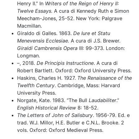
Henry II.” In
Writers of the Reign of Henry II:
Twelve Essays.
A cura di Kennedy Ruth e Simon
Meecham-Jones, 25-52. New York: Palgrave
Macmillan.
Giraldo di Galles. 1863.
De Iure et Statu
Menevensis Ecclesiae.
A cura di J.S. Brewer.
Giraldi Cambrensis Opera
III: 99-373. London:
Longman.
–, 2018.
De Principis Instructione
. A cura di
Robert Bartlett. Oxford: Oxford University Press.
Haskins, Charles H. 1927.
The Renaissance of the
Twelfth Century
. Cambridge, Mass: Harvard
University Press.
Norgate, Kate. 1983. “The Bull
Laudabiliter
.”
English Historical Review
8: 18-52.
The Letters of John of Salisbury
. 1956-79. Ed. e
trad. W.J. Millor, H.E. Butler e C.N.L. Brooke. 2
vols. Oxford: Oxford Medieval Press.