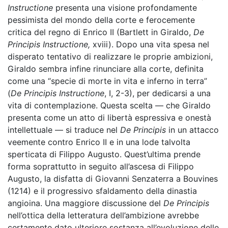
Instructione
presenta una visione profondamente
pessimista del mondo della corte e ferocemente
critica del regno di Enrico II (Bartlett in Giraldo,
De
Principis Instructione,
xviii
). Dopo una vita spesa nel
disperato tentativo di realizzare le proprie ambizioni,
Giraldo sembra infine rinunciare alla corte, definita
come una “specie di morte in vita e inferno in terra”
(
De Principis Instructione
, I, 2-3), per dedicarsi a una
vita di contemplazione. Questa scelta — che Giraldo
presenta come un atto di libertà espressiva e onestà
intellettuale — si traduce nel
De Principis
in un attacco
veemente contro Enrico II e in una lode talvolta
sperticata di Filippo Augusto. Quest’ultima prende
forma soprattutto in seguito all’ascesa di Filippo
Augusto, la disfatta di Giovanni Senzaterra a Bouvines
(1214) e il progressivo sfaldamento della dinastia
angioina. Una maggiore discussione del
De Principis
nell’ottica della letteratura dell’ambizione avrebbe
certamente dato ulteriore sostanza all’evoluzione delle