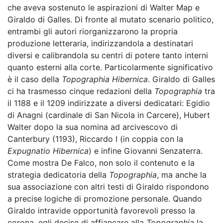
che aveva sostenuto le aspirazioni di Walter Map e
Giraldo di Galles. Di fronte al mutato scenario politico,
entrambi gli autori riorganizzarono la propria
produzione letteraria, indirizzandola a destinatari
diversi e calibrandola su centri di potere tanto interni
quanto esterni alla corte. Particolarmente significativo
è il caso della
Topographia Hibernica
. Giraldo di Galles
ci ha trasmesso cinque redazioni della
Topographia
tra
il 1188 e il 1209 indirizzate a diversi dedicatari: Egidio
di Anagni (cardinale di San Nicola in Carcere), Hubert
Walter dopo la sua nomina ad arcivescovo di
Canterbury (1193), Riccardo I (in coppia con la
Expugnatio Hibernica
) e infine Giovanni Senzaterra.
Come mostra De Falco, non solo il contenuto e la
strategia dedicatoria della
Topographia
, ma anche la
sua associazione con altri testi di Giraldo rispondono
a precise logiche di promozione personale. Quando
Giraldo intravide opportunità favorevoli presso la
corona, egli decise di affiancare alla
Topographia
la