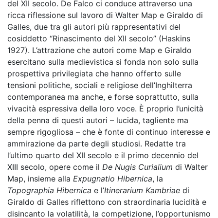
del XII secolo. De Falco ci conduce attraverso una
ricca riflessione sul lavoro di Walter Map e Giraldo di
Galles, due tra gli autori più rappresentativi del
cosiddetto “Rinascimento del XII secolo” (Haskins
1927). L’attrazione che autori come Map e Giraldo
esercitano sulla medievistica si fonda non solo sulla
prospettiva privilegiata che hanno offerto sulle
tensioni politiche, sociali e religiose dell’Inghilterra
contemporanea ma anche, e forse soprattutto, sulla
vivacità espressiva della loro voce. È proprio l’unicità
della penna di questi autori – lucida, tagliente ma
sempre rigogliosa – che è fonte di continuo interesse e
ammirazione da parte degli studiosi. Redatte tra
l’ultimo quarto del XII secolo e il primo decennio del
XIII secolo,
opere come il
De Nugis Curialium
di Walter
Map, insieme alla
Expugnatio Hibernica
, la
Topographia Hibernica
e l’
Itinerarium Kambriae
di
Giraldo di Galles riflettono con straordinaria lucidità e
disincanto la volatilità, la competizione, l’opportunismo