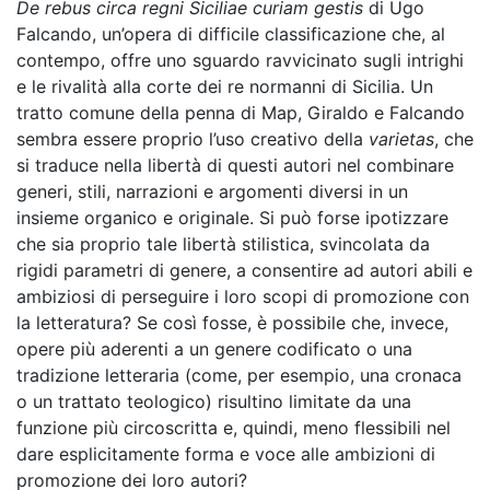
De rebus circa regni Siciliae curiam gestis
di Ugo
Falcando, un’opera di difficile classificazione che, al
contempo, offre uno sguardo ravvicinato sugli intrighi
e le rivalità alla corte dei re normanni di Sicilia. Un
tratto comune della penna di Map, Giraldo e Falcando
sembra essere proprio l’uso creativo della
varietas
, che
si traduce nella libertà di questi autori nel combinare
generi, stili, narrazioni e argomenti diversi in un
insieme organico e originale. Si può forse ipotizzare
che sia proprio tale libertà stilistica, svincolata da
rigidi parametri di genere, a consentire ad autori abili e
ambiziosi di perseguire i loro scopi di promozione con
la letteratura? Se così fosse, è possibile che, invece,
opere più aderenti a un genere codificato o una
tradizione letteraria (come, per esempio, una cronaca
o un trattato teologico) risultino limitate da una
funzione più circoscritta e, quindi, meno flessibili nel
dare esplicitamente forma e voce alle ambizioni di
promozione dei loro autori?