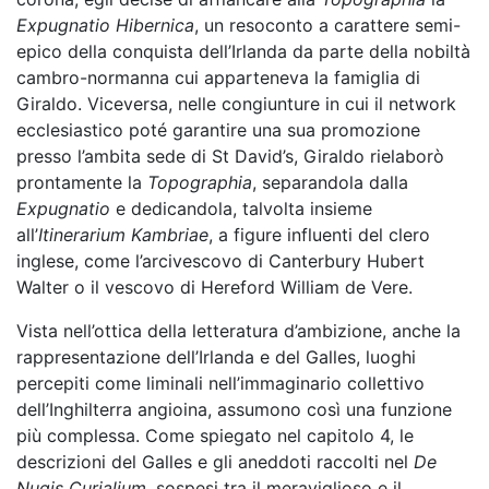
Expugnatio Hibernica
, un resoconto a carattere semi-
epico della conquista dell’Irlanda da parte della nobiltà
cambro-normanna cui apparteneva la famiglia di
Giraldo. Viceversa, nelle congiunture in cui il network
ecclesiastico poté garantire una sua promozione
presso l’ambita sede di St David’s, Giraldo rielaborò
prontamente la
Topographia
, separandola dalla
Expugnatio
e dedicandola, talvolta insieme
all’
Itinerarium Kambriae
, a figure influenti del clero
inglese, come l’arcivescovo di Canterbury Hubert
Walter o il vescovo di Hereford William de Vere.
Vista nell’ottica della letteratura d’ambizione, anche la
rappresentazione dell’Irlanda e del Galles, luoghi
percepiti come liminali nell’immaginario collettivo
dell’Inghilterra angioina, assumono così una funzione
più complessa. Come spiegato nel capitolo 4, le
descrizioni del Galles e gli aneddoti raccolti nel
De
Nugis Curialium
, sospesi tra il meraviglioso e il