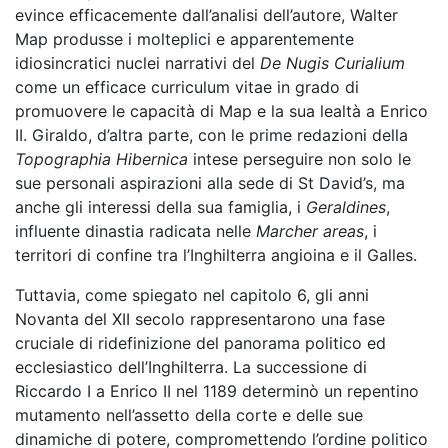
evince efficacemente dall’analisi dell’autore, Walter
Map produsse i molteplici e apparentemente
idiosincratici nuclei narrativi del
De Nugis Curialium
come un efficace curriculum vitae in grado di
promuovere le capacità di Map e la sua lealtà a Enrico
II. Giraldo, d’altra parte, con le prime redazioni della
Topographia Hibernica
intese perseguire non solo le
sue personali aspirazioni alla sede di St David’s, ma
anche gli interessi della sua famiglia, i
Geraldines
,
influente dinastia radicata nelle
Marcher areas
, i
territori di confine tra l’Inghilterra angioina e il Galles.
Tuttavia, come spiegato nel capitolo 6, gli anni
Novanta del XII secolo rappresentarono una fase
cruciale di ridefinizione del panorama politico ed
ecclesiastico dell’Inghilterra. La successione di
Riccardo I a Enrico II nel 1189 determinò un repentino
mutamento nell’assetto della corte e delle sue
dinamiche di potere, compromettendo l’ordine politico