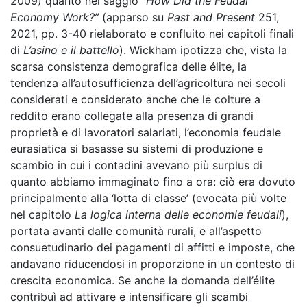
2009
) quanto nel saggio
“
How Did the Feudal
Economy Work?”
(apparso su
Past and Present
251,
2021, pp. 3-40 rielaborato e confluito nei capitoli finali
di
L’asino e il battello
). Wickham ipotizza che, vista la
scarsa consistenza demografica delle élite, la
tendenza all’autosufficienza dell’agricoltura nei secoli
considerati e considerato anche che le colture a
reddito erano collegate alla presenza di grandi
proprietà e di lavoratori salariati, l’economia feudale
eurasiatica si basasse su sistemi di produzione e
scambio in cui i contadini avevano più surplus di
quanto abbiamo immaginato fino a ora: ciò era dovuto
principalmente alla ‘lotta di classe’ (evocata più volte
nel capitolo
La logica interna delle economie feudali
),
portata avanti dalle comunità rurali, e all’aspetto
consuetudinario dei pagamenti di affitti e imposte, che
andavano riducendosi in proporzione in un contesto di
crescita economica. Se anche la domanda dell’élite
contribuì ad attivare e intensificare gli scambi