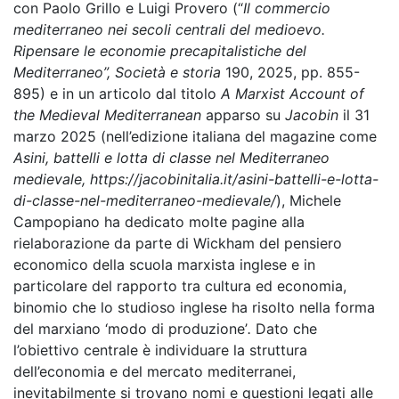
con Paolo Grillo e Luigi Provero (“
Il commercio
mediterraneo nei secoli centrali del medioevo.
Ripensare le economie precapitalistiche del
Mediterraneo”,
Società e storia
190, 2025, pp. 855-
895) e in un articolo dal titolo
A Marxist Account of
the Medieval Mediterranean
apparso su
Jacobin
il 31
marzo 2025 (nell’edizione italiana del magazine come
Asini, battelli e lotta di classe nel Mediterraneo
medievale
, https://jacobinitalia.it/asini-battelli-e-lotta-
di-classe-nel-mediterraneo-medievale/
), Michele
Campopiano ha dedicato molte pagine alla
rielaborazione da parte di Wickham del pensiero
economico della scuola marxista inglese e in
particolare del rapporto tra cultura ed economia,
binomio che lo studioso inglese ha risolto nella forma
del marxiano ‘modo di produzione’
.
Dato che
l’obiettivo centrale è individuare la struttura
dell’economia e del mercato mediterranei,
inevitabilmente si trovano nomi e questioni legati alle