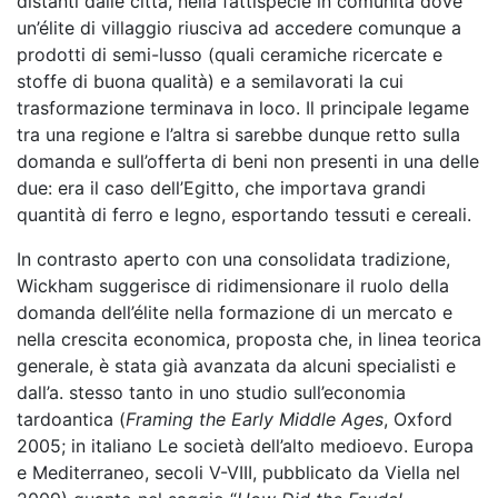
distanti dalle città, nella fattispecie in comunità dove
un’élite di villaggio riusciva ad accedere comunque a
prodotti di semi-lusso (quali ceramiche ricercate e
stoffe di buona qualità) e a semilavorati la cui
trasformazione terminava in loco. Il principale legame
tra una regione e l’altra si sarebbe dunque retto sulla
domanda e sull’offerta di beni non presenti in una delle
due: era il caso dell’Egitto, che importava grandi
quantità di ferro e legno, esportando tessuti e cereali.
In contrasto aperto con una consolidata tradizione,
Wickham suggerisce di ridimensionare il ruolo della
domanda dell’élite nella formazione di un mercato e
nella crescita economica, proposta che, in linea teorica
generale, è stata già avanzata da alcuni specialisti e
dall’a. stesso tanto in uno studio sull’economia
tardoantica (
Framing the Early Middle Ages
, Oxford
2005; in italiano
Le società dell’alto medioevo. Europa
e Mediterraneo, secoli V-VIII,
pubblicato da Viella nel