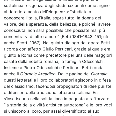
sottolinea l’esigenza degli studi nazionali come argine
al deterioramento dell’eloquenza: “studiate a
conoscere l’Italia, l’Italia, sopra tutto, la donna del
valore, della speranza, della bellezza, e poiché l’avrete
conosciuta, non sarà possibile che possiate mai più
concentrarvi di altro amore” (Betti 1841-1843, 151; cfr.
anche Scotti 1967). Nel quinto dialogo dell’opera Betti
ricorda con affetto Giulio Perticari, grazie al quale era
giunto a Roma come precettore per una delle maggiori
casate della nobiltà romana, la famiglia Odescalchi.
Insieme a Pietro Odescalchi e Perticari, Betti fonda
anche il
Giornale Arcadico.
Dalle pagine del
Giornale
questi letterati e i loro collaboratori agiscono in difesa
del classicismo, facendosi propugnatori di idee puriste
e difensori della tradizione letteraria italiana. Essi
s’inseriscono nella solida linea impegnata a rafforzare
“la storia della civiltà artistica autoctona” e le loro voci
si uniscono al coro, pur assai diversificato al suo