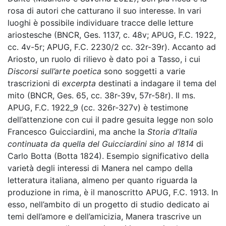
rosa di autori che catturano il suo interesse. In vari
luoghi è possibile individuare tracce delle letture
ariostesche (
BNCR, Ges. 1137, c. 48v; APUG, F.C. 1922,
cc. 4v-5r; APUG, F.C. 2230/2 cc. 32r-39r). Accanto ad
Ariosto, un ruolo di rilievo è dato poi a Tasso, i cui
Discorsi sull’arte poetica
sono soggetti a varie
trascrizioni di
excerpta
destinati a indagare il tema del
mito (BNCR, Ges. 65, cc. 38r-39v, 57r-58r). Il ms.
APUG, F.C. 1922_9 (cc. 326r-327v) è testimone
dell’attenzione con cui il padre gesuita legge non solo
Francesco Guicciardini, ma anche la
Storia d’Italia
continuata da quella del Guicciardini sino al 1814
di
Carlo Botta (Botta 1824). Esempio significativo della
varietà degli interessi di Manera nel campo della
letteratura italiana, almeno per quanto riguarda la
produzione in rima, è il manoscritto APUG, F.C. 1913. In
esso, nell’ambito di un progetto di studio dedicato ai
temi dell’amore e dell’amicizia, Manera trascrive un