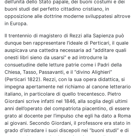
dell’unità dello Stato papale, dei buoni costumi e dei
buoni studi del perfetto cittadino cristiano, in
opposizione alle dottrine moderne sviluppatesi altrove
in Europa.
Il trentennio di magistero di Rezzi alla Sapienza può
dunque ben rappresentare l’ideale di Perticari, il quale
auspicava una cattedra necessaria ad “additare quali
onesti libri sieno da usarsi” e ad introdurre la
consuetudine delle letture patrie come i Padri della
Chiesa, Tasso, Passavanti, e il “divino Alighieri”
(Perticari 1822). Rezzi, con la sua opera didattica, si
impegna apertamente nel richiamo al canone letterario
italiano, in particolare di quello trecentesco. Pietro
Giordani scrive infatti nel 1846, alla soglia degli ultimi
anni dell’operato del compatriota piacentino, di essere
grato al docente per l’impulso che egli ha dato a Roma
ai giovani. Secondo Giordani, il professore era stato in
grado d’istradare i suoi discepoli nei “buoni studi” e di