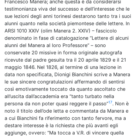
Francesco Manera; anche questa è da considerarsi
testimonianza viva del successo e dell’interesse che le
sue lezioni degli anni torinesi destarono tanto tra i suoi
alunni quanto nella società piemontese delle lettere. In
ARSI 1010 XXIV (olim Manera 2. XXIV) – fascicolo
denominato in fase di catalogazione “Lettere di alcuni
alunni del Manera al loro Professore” – sono
conservate 20 missive in forma originale autografa
ricevute dal padre gesuita tra il 20 aprile 1829 e il 21
maggio 1846. Nel 1826, al termine di una lezione in
data non specificata, Dionigi Bianchini scrive a Manera
le sue sincere congratulazioni affermando di sentirsi
così emotivamente toccato da quanto ascoltato che
all’uscita dall’accademia era “tanto turbato nella
17
persona da non poter quasi reggere il passo”
. Non è
noto il titolo dell’ode letta e commentata da Manera e
a cui Bianchini fa riferimento con tanto fervore, ma a
destare interesse è la richiesta che più avanti egli
aggiunge, ovvero: “Ma tocca a V.R. di vincere quella