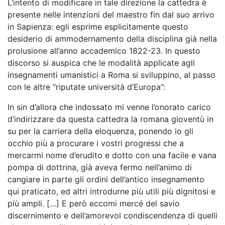
L’intento di modificare in tale direzione la cattedra è
presente nelle intenzioni del maestro fin dal suo arrivo
in Sapienza: egli esprime esplicitamente questo
desiderio di ammodernamento della disciplina già nella
prolusione all’anno accademico 1822-23. In questo
discorso si auspica che le modalità applicate agli
insegnamenti umanistici a Roma si sviluppino, al passo
con le altre “riputate università d’Europa”:
In sin d’allora che indossato mi venne l’onorato carico
d’indirizzare da questa cattedra la romana gioventù in
su per la carriera della eloquenza, ponendo io gli
occhio più a procurare i vostri progressi che a
mercarmi nome d’erudito e dotto con una facile e vana
pompa di dottrina, già aveva fermo nell’animo di
cangiare in parte gli ordini dell’antico insegnamento
qui praticato, ed altri introdurne più utili più dignitosi e
più ampli. […] E però eccomi mercé del savio
discernimento e dell’amorevol condiscendenza di quelli