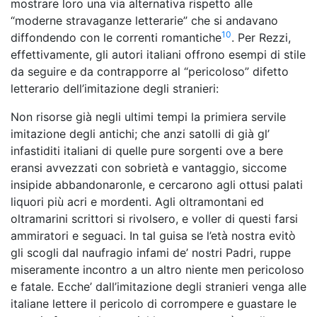
mostrare loro una via alternativa rispetto alle
“moderne stravaganze letterarie” che si andavano
10
diffondendo con le correnti romantiche
. Per Rezzi,
effettivamente, gli autori italiani offrono esempi di stile
da seguire e da contrapporre al “pericoloso” difetto
letterario dell’imitazione degli stranieri:
Non risorse già negli ultimi tempi la primiera servile
imitazione degli antichi; che anzi satolli di già gl’
infastiditi italiani di quelle pure sorgenti ove a bere
eransi avvezzati con sobrietà e vantaggio, siccome
insipide abbandonaronle, e cercarono agli ottusi palati
liquori più acri e mordenti. Agli oltramontani ed
oltramarini scrittori si rivolsero, e voller di questi farsi
ammiratori e seguaci. In tal guisa se l’età nostra evitò
gli scogli dal naufragio infami de’ nostri Padri, ruppe
miseramente incontro a un altro niente men pericoloso
e fatale. Ecche’ dall’imitazione degli stranieri venga alle
italiane lettere il pericolo di corrompere e guastare le