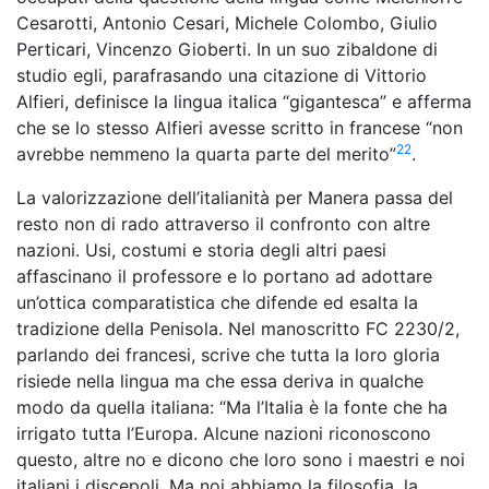
Cesarotti, Antonio Cesari, Michele Colombo, Giulio
Perticari, Vincenzo Gioberti. In un suo zibaldone di
studio egli, parafrasando una citazione di Vittorio
Alfieri, definisce la lingua italica “gigantesca” e afferma
che se lo stesso Alfieri avesse scritto in francese “non
22
avrebbe nemmeno la quarta parte del merito”
.
La valorizzazione dell’italianità per Manera passa del
resto non di rado attraverso il confronto con altre
nazioni. Usi, costumi e storia degli altri paesi
affascinano il professore e lo portano ad adottare
un’ottica comparatistica che difende ed esalta la
tradizione della Penisola. Nel manoscritto FC 2230/2,
parlando dei francesi, scrive che tutta la loro gloria
risiede nella lingua ma che essa deriva in qualche
modo da quella italiana: “Ma l’Italia è la fonte che ha
irrigato tutta l’Europa. Alcune nazioni riconoscono
questo, altre no e dicono che loro sono i maestri e noi
italiani i discepoli. Ma noi abbiamo la filosofia, la