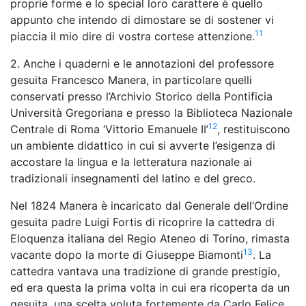
proprie forme e lo special loro carattere è quello
appunto che intendo di dimostare se di sostener vi
11
piaccia il mio dire di vostra cortese attenzione.
2. Anche i quaderni e le annotazioni del professore
gesuita Francesco Manera, in particolare quelli
conservati presso l’Archivio Storico della Pontificia
Università Gregoriana e presso la Biblioteca Nazionale
12
Centrale di Roma ‘Vittorio Emanuele II’
, restituiscono
un ambiente didattico in cui si avverte l’esigenza di
accostare la lingua e la letteratura nazionale ai
tradizionali insegnamenti del latino e del greco.
Nel 1824 Manera è incaricato dal Generale dell’Ordine
gesuita padre Luigi Fortis di ricoprire la cattedra di
Eloquenza italiana del Regio Ateneo di Torino, rimasta
13
vacante dopo la morte di Giuseppe Biamonti
. La
cattedra vantava una tradizione di grande prestigio,
ed era questa la prima volta in cui era ricoperta da un
gesuita, una scelta voluta fortemente da Carlo Felice