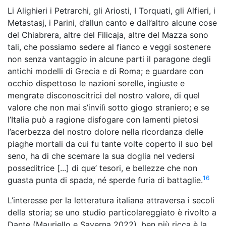
Li Alighieri i Petrarchi, gli Ariosti, I Torquati, gli Alfieri, i
Metastasj, i Parini, d’allun canto e dall’altro alcune cose
del Chiabrera, altre del Filicaja, altre del Mazza sono
tali, che possiamo sedere al fianco e veggi sostenere
non senza vantaggio in alcune parti il paragone degli
antichi modelli di Grecia e di Roma; e guardare con
occhio dispettoso le nazioni sorelle, ingiuste e
mengrate disconoscitrici del nostro valore, di quel
valore che non mai s’invilì sotto giogo straniero; e se
l’Italia può a ragione disfogare con lamenti pietosi
l’acerbezza del nostro dolore nella ricordanza delle
piaghe mortali da cui fu tante volte coperto il suo bel
seno, ha di che scemare la sua doglia nel vedersi
posseditrice [...] di que’ tesori, e bellezze che non
16
guasta punta di spada, né sperde furia di battaglie.
L’interesse per la letteratura italiana attraversa i secoli
della storia; se uno studio particolareggiato è rivolto a
Dante (Mauriello e Saverna 2022), ben più ricca è la