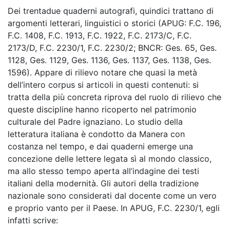
Dei trentadue quaderni autografi, quindici trattano di
argomenti letterari, linguistici o storici (
APUG: F.C. 196,
F.C. 1408, F.C. 1913,
F.C. 1922, F.C. 2173/C, F.C.
2173/D, F.C. 2230/1, F.C. 2230/2;
BNCR:
Ges. 65, Ges.
1128, Ges. 1129, Ges. 1136, Ges. 1137, Ges. 1138, Ges.
1596). Appare di rilievo notare che quasi la metà
dell’intero
corpus
si articoli in questi contenuti:
si
tratta della più concreta riprova del ruolo di rilievo che
queste discipline hanno ricoperto nel patrimonio
culturale del Padre ignaziano. Lo studio della
letteratura italiana è condotto da Manera con
costanza nel tempo, e dai quaderni emerge una
concezione delle lettere legata sì al mondo classico,
ma allo stesso tempo aperta all’indagine dei testi
italiani della modernità. Gli autori della tradizione
nazionale sono considerati dal docente come un vero
e proprio vanto per il Paese. In APUG, F.C. 2230/1, egli
infatti scrive: