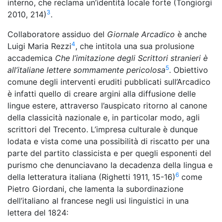
interno, che reclama un’identità locale forte (Tongiorgi
3
2010, 214)
.
Collaboratore assiduo del
Giornale Arcadico
è anche
4
Luigi Maria Rezzi
, che intitola una sua prolusione
accademica
Che l’imitazione degli Scrittori stranieri è
5
all’italiane lettere sommamente pericolosa
. Obiettivo
comune degli interventi eruditi pubblicati sull’Arcadico
è infatti quello di creare argini alla diffusione delle
lingue estere, attraverso l’auspicato ritorno al canone
della classicità nazionale e, in particolar modo, agli
scrittori del Trecento. L’impresa culturale è dunque
lodata e vista come una possibilità di riscatto per una
parte del partito classicista e per quegli esponenti del
purismo che denunciavano la decadenza della lingua e
6
della letteratura italiana (Righetti 1911, 15-16)
come
Pietro Giordani, che lamenta la subordinazione
dell’italiano al francese negli usi linguistici in una
lettera del 1824: