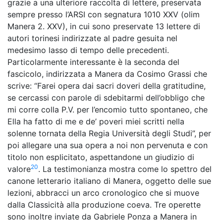
grazie a una ulteriore raccolta di lettere, preservata
sempre presso l’ARSI con segnatura 1010 XXV (olim
Manera 2. XXV), in cui sono preservate 13 lettere di
autori torinesi indirizzate al padre gesuita nel
medesimo lasso di tempo delle precedenti.
Particolarmente interessante è la seconda del
fascicolo, indirizzata a Manera da Cosimo Grassi che
scrive: “Farei opera dai sacri doveri della gratitudine,
se cercassi con parole di sdebitarmi dell’obbligo che
mi corre colla P.V. per l’encomio tutto spontaneo, che
Ella ha fatto di me e de’ poveri miei scritti nella
solenne tornata della Regia Università degli Studi”, per
poi allegare una sua opera a noi non pervenuta e con
titolo non esplicitato, aspettandone un giudizio di
20
valore
. La testimonianza mostra come lo spettro del
canone letterario italiano di Manera, oggetto delle sue
lezioni, abbracci un arco cronologico che si muove
dalla Classicità alla produzione coeva. Tre operette
sono inoltre inviate da Gabriele Ponza a Manera in