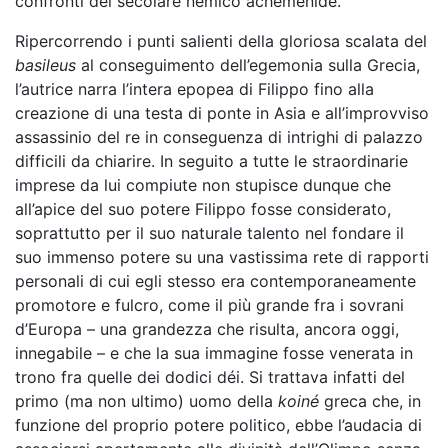
confronti del secolare nemico achemenide.
Ripercorrendo i punti salienti della gloriosa scalata del
basileus
al conseguimento dell’egemonia sulla Grecia,
l’autrice narra l’intera epopea di Filippo fino alla
creazione di una testa di ponte in Asia e all’improvviso
assassinio del re in conseguenza di intrighi di palazzo
difficili da chiarire. In seguito a tutte le straordinarie
imprese da lui compiute non stupisce dunque che
all’apice del suo potere Filippo fosse considerato,
soprattutto per il suo naturale talento nel fondare il
suo immenso potere su una vastissima rete di rapporti
personali di cui egli stesso era contemporaneamente
promotore e fulcro, come il più grande fra i sovrani
d’Europa – una grandezza che risulta, ancora oggi,
innegabile – e che la sua immagine fosse venerata in
trono fra quelle dei dodici déi. Si trattava infatti del
primo (ma non ultimo) uomo della
koiné
greca che, in
funzione del proprio potere politico, ebbe l’audacia di