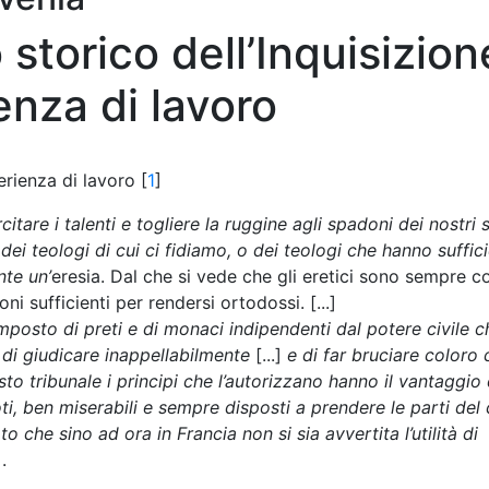
 storico dell’Inquisizion
enza di lavoro
perienza di lavoro [
1
]
tare i talenti e togliere la ruggine agli spadoni dei nostri 
 dei teologi di cui ci fidiamo, o dei teologi che hanno suffic
nte un’
eresia. Dal che si vede che gli eretici sono sempre c
i sufficienti per rendersi ortodossi. [...]
mposto di preti e di monaci indipendenti dal potere civile c
o di giudicare inappellabilmente
[...]
e di far bruciare coloro 
sto tribunale i principi che l’autorizzano hanno il vantaggio 
i, ben miserabili e sempre disposti a prendere le parti del 
 che sino ad ora in Francia non si sia avvertita l’utilità di
.