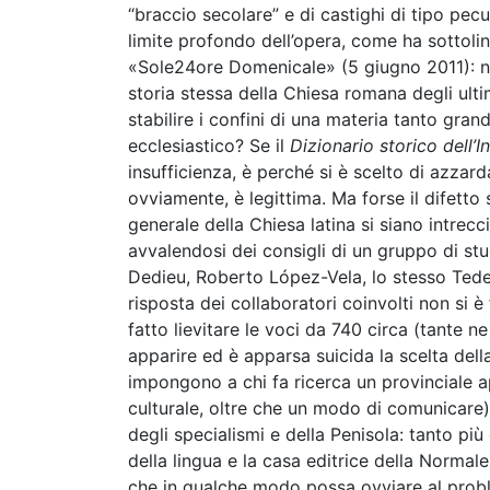
“braccio secolare” e di castighi di tipo pecun
limite profondo dell’opera, come ha sottol
«Sole24ore Domenicale» (5 giugno 2011): non 
storia stessa della Chiesa romana degli ult
stabilire i confini di una materia tanto grande
ecclesiastico? Se il
Dizionario storico dell’I
insufficienza, è perché si è scelto di azzar
ovviamente, è legittima. Ma forse il difetto s
generale della Chiesa latina si siano intrecci
avvalendosi dei consigli di un gruppo di stu
Dedieu, Roberto López-Vela, lo stesso Tedes
risposta dei collaboratori coinvolti non si è
fatto lievitare le voci da 740 circa (tante ne
apparire ed è apparsa suicida la scelta della
impongono a chi fa ricerca un provinciale a
culturale, oltre che un modo di comunicare). 
degli specialismi e della Penisola: tanto p
della lingua e la casa editrice della Norma
che in qualche modo possa ovviare al problem