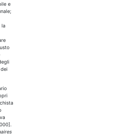
ile e
nale;
 la
are
iusto
e
degli
 dei
ario
opri
chista
o
iva
2000].
naires