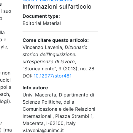
e
Informazioni sull'articolo
Il suo
Document type:
o
Editorial Material
lla
a e
Come citare questo articolo:
yle,
Vincenzo Lavenia,
Dizionario
storico dell’Inquisizione:
un'esperienza di lavoro
,
"Storicamente", 9 (2013), no. 28.
è non
DOI:
10.12977/stor481
udici
 poi a
Info autore
bach,
Univ. Macerata, Dipartimento di
logi).
Scienze Politiche, della
Comunicazione e delle Relazioni
Internazionali, Piazza Strambi 1,
e
Macerata, I-62100, Italy
e) [ma
v.lavenia@unimc.it