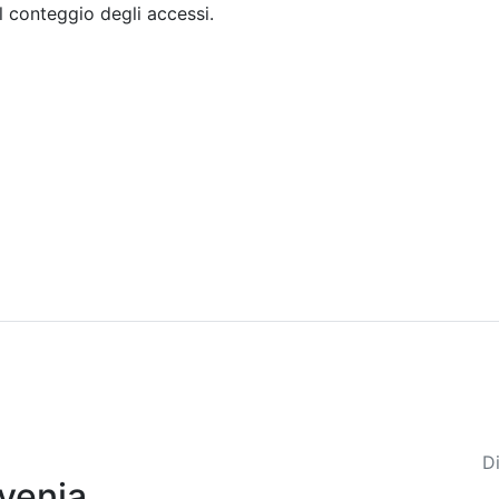
il conteggio degli accessi.
Sommario
Archivio
Di
venia