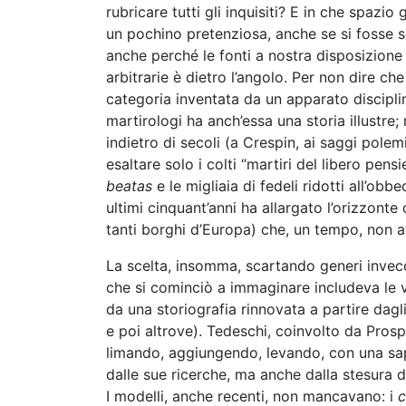
rubricare tutti gli inquisiti? E in che spazi
un pochino pretenziosa, anche se si fosse s
anche perché le fonti a nostra disposizione 
arbitrarie è dietro l’angolo. Per non dire che
categoria inventata da un apparato disciplina
martirologi ha anch’essa una storia illustre
indietro di secoli (a Crespin, ai saggi polem
esaltare solo i colti “martiri del libero pens
beatas
e le migliaia di fedeli ridotti all’ob
ultimi cinquant’anni ha allargato l’orizzonte
tanti borghi d’Europa) che, un tempo, non a
La scelta, insomma, scartando generi invecch
che si cominciò a immaginare includeva le vit
da una storiografia rinnovata a partire dag
e poi altrove). Tedeschi, coinvolto da Pros
limando, aggiungendo, levando, con una sap
dalle sue ricerche, ma anche dalla stesura d
I modelli, anche recenti, non mancavano: i