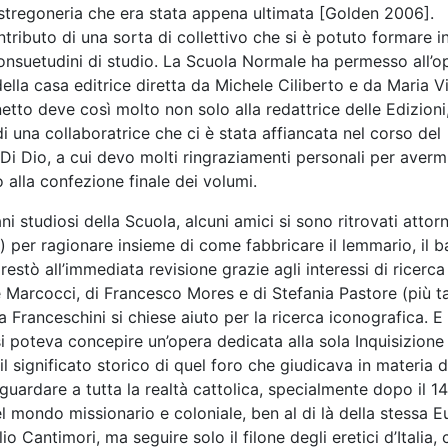
a stregoneria che era stata appena ultimata [Golden 2006].
contributo di una sorta di collettivo che si è potuto formare i
e consuetudini di studio. La Scuola Normale ha permesso all’o
 della casa editrice diretta da Michele Ciliberto e da Maria Vi
netto deve così molto non solo alla redattrice delle Edizioni
 una collaboratrice che ci è stata affiancata nel corso del
 Di Dio, a cui devo molti ringraziamenti personali per averm
o alla confezione finale dei volumi.
i studiosi della Scuola, alcuni amici si sono ritrovati attor
to) per ragionare insieme di come fabbricare il lemmario, il 
stò all’immediata revisione grazie agli interessi di ricerca 
Marcocci, di Francesco Mores e di Stefania Pastore (più ta
Franceschini si chiese aiuto per la ricerca iconografica. E 
si poteva concepire un’opera dedicata alla sola Inquisizione
ignificato storico di quel foro che giudicava in materia d
 guardare a tutta la realtà cattolica, specialmente dopo il 1
el mondo missionario e coloniale, ben al di là della stessa E
Cantimori, ma seguire solo il filone degli eretici d’Italia, c