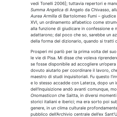
vedi Tonelli 2006]; tuttavia repertori e manu
Summa Angelica
di Angelo da Chivasso, al
Aurea Armilla
di Bartolomeo Fumi – giudice d
XVI, un ordinamento alfabetico come strumen
alla funzione di giudicare in confessione e n
adattarono; dal poco che so, sarebbe un azz
della forma del dizionario, quando si tratti 
Prosperi mi parlò per la prima volta del su
le vie di Pisa. Mi disse che voleva riprende
se fosse disponibile ad accogliere un’opera 
dovuto aiutarlo per coordinare il lavoro, ch
maestro di studi inquisitoriali. Fu questo l’
e lo stesso accadde con Laterza, dopo un ini
dell’Inquisizione andò avanti comunque, modi
Onomasticon
che Saitta, in diversi momenti
storici italiani e iberici; ma era sorto poi sub
genere, in un clima culturale profondament
pubblico dell’Archivio centrale dell’ex Sant’