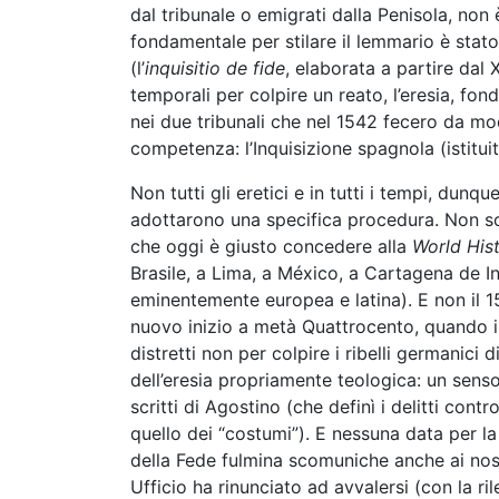
dal tribunale o emigrati dalla Penisola, non
fondamentale per stilare il lemmario è stato
(l’
inquisitio de fide
, elaborata a partire dal
temporali per colpire un reato, l’eresia, fond
nei due tribunali che nel 1542 fecero da mode
competenza: l’Inquisizione spagnola (istitu
Non tutti gli eretici e in tutti i tempi, dunqu
adottarono una specifica procedura. Non sol
che oggi è giusto concedere alla
World His
Brasile, a Lima, a México, a Cartagena de In
eminentemente europea e latina). E non il 15
nuovo inizio a metà Quattrocento, quando in 
distretti non per colpire i ribelli germanici d
dell’eresia propriamente teologica: un senso
scritti di Agostino (che definì i delitti con
quello dei “costumi”). E nessuna data per l
della Fede fulmina scomuniche anche ai nost
Ufficio ha rinunciato ad avvalersi (con la ri