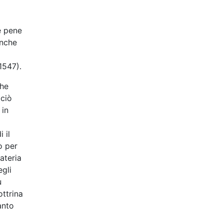
e pene
anche
1547).
che
 ciò
 in
 il
ò per
ateria
egli
u
ottrina
anto