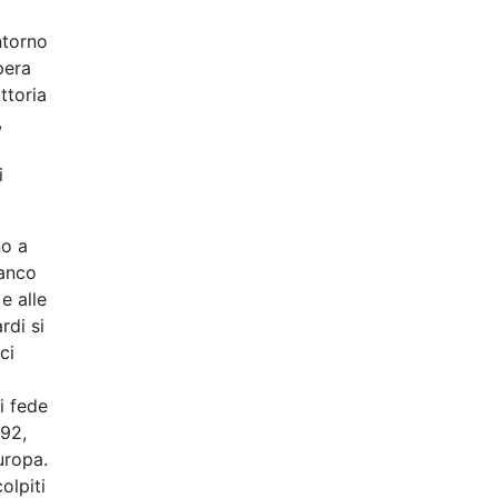
ntorno
pera
ttoria
,
i
no a
banco
e alle
rdi si
ci
i fede
492,
uropa.
olpiti