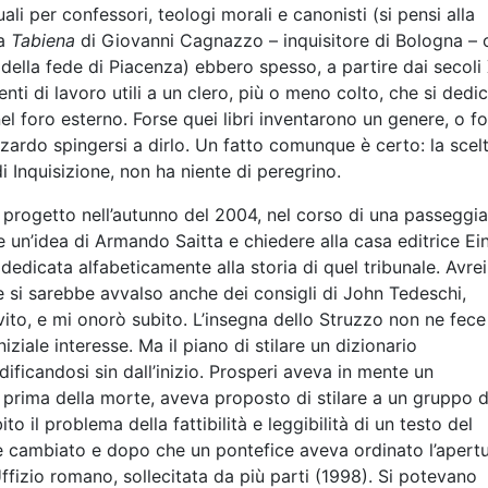
ali per confessori, teologi morali e canonisti (si pensi alla
la
Tabiena
di Giovanni Cagnazzo – inquisitore di Bologna – o
ella fede di Piacenza) ebbero spesso, a partire dai secoli
ti di lavoro utili a un clero, più o meno colto, che si dedi
el foro esterno. Forse quei libri inventarono un genere, o fo
ardo spingersi a dirlo. Un fatto comunque è certo: la scel
di Inquisizione, non ha niente di peregrino.
o progetto nell’autunno del 2004, nel corso di una passeggia
re un’idea di Armando Saitta e chiedere alla casa editrice Ei
dedicata alfabeticamente alla storia di quel tribunale. Avrei
e si sarebbe avvalso anche dei consigli di John Tedeschi,
invito, e mi onorò subito. L’insegna dello Struzzo non ne fece 
ziale interesse. Ma il piano di stilare un dizionario
ficandosi sin dall’inizio. Prosperi aveva in mente un
 prima della morte, aveva proposto di stilare a un gruppo d
ito il problema della fattibilità e leggibilità di un testo del
e cambiato e dopo che un pontefice aveva ordinato l’apertu
Uffizio romano, sollecitata da più parti (1998). Si potevano