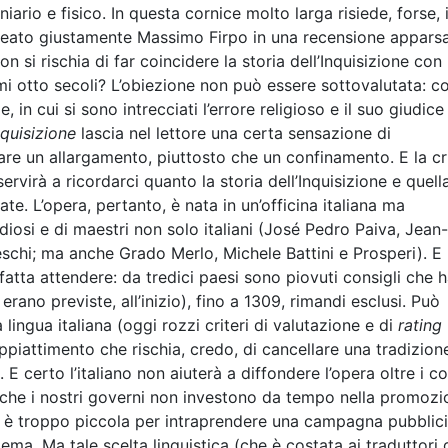
iario e fisico. In questa cornice molto larga risiede, forse, i
ineato giustamente Massimo Firpo in una recensione apparsa
si rischia di far coincidere la storia dell’Inquisizione con 
imi otto secoli? L’obiezione non può essere sottovalutata: 
, in cui si sono intrecciati l’errore religioso e il suo giudice
nquisizione
lascia nel lettore una certa sensazione di
dare un allargamento, piuttosto che un confinamento. E la cri
ervirà a ricordarci quanto la storia dell’Inquisizione e quell
ate. L’opera, pertanto, è nata in un’officina italiana ma
diosi e di maestri non solo italiani (José Pedro Paiva, Jean-
chi; ma anche Grado Merlo, Michele Battini e Prosperi). E 
 fatta attendere: da tredici paesi sono piovuti consigli che 
 erano previste, all’inizio), fino a 1309, rimandi esclusi. Può
 lingua italiana (oggi rozzi criteri di valutazione e di
rating
ppiattimento che rischia, credo, di cancellare una tradizion
E certo l’italiano non aiuterà a diffondere l’opera oltre i co
iù che i nostri governi non investono da tempo nella promoz
le è troppo piccola per intraprendere una campagna pubblici
a. Ma tale scelta linguistica (che è costata ai traduttori 