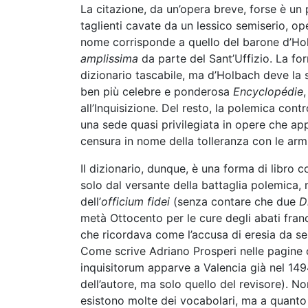
La citazione, da un’opera breve, forse è un 
taglienti cavate da un lessico semiserio, ope
nome corrisponde a quello del barone d’Holba
amplissima
da parte del Sant’Uffizio. La fo
dizionario tascabile, ma d’Holbach deve la s
ben più celebre e ponderosa
Encyclopédie
all’Inquisizione. Del resto, la polemica cont
una sede quasi privilegiata in opere che app
censura in nome della tolleranza con le armi 
Il dizionario, dunque, è una forma di libro c
solo dal versante della battaglia polemica, 
dell’
officium fidei
(senza contare che due
D
metà Ottocento per le cure degli abati france
che ricordava come l’accusa di eresia da sem
Come scrive Adriano Prosperi nelle pagine 
inquisitorum apparve a Valencia già nel 149
dell’autore, ma solo quello del revisore). N
esistono molte dei vocabolari, ma a quanto