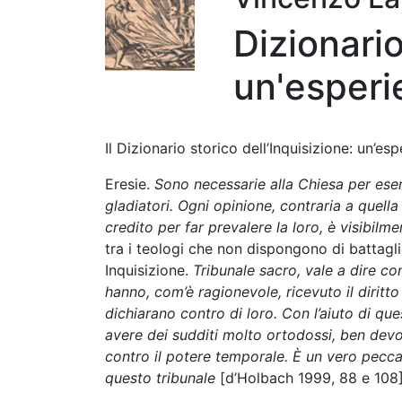
Dizionario
un'esperi
Il Dizionario storico dell’Inquisizione: un’es
Eresie.
Sono necessarie alla Chiesa per eserci
gladiatori. Ogni opinione, contraria a quella
credito per far prevalere la loro, è visibilme
tra i teologi che non dispongono di battaglion
Inquisizione.
Tribunale sacro, vale a dire co
hanno, com’è ragionevole, ricevuto il diritt
dichiarano contro di loro. Con l’aiuto di que
avere dei sudditi molto ortodossi, ben devot
contro il potere temporale. È un vero peccato
questo tribunale
[d’Holbach 1999, 88 e 108]