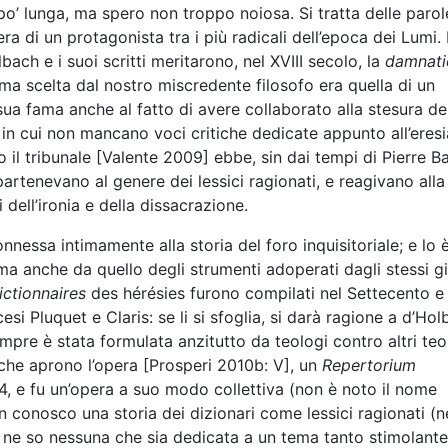
po’ lunga, ma spero non troppo noiosa. Si tratta delle parol
ra di un protagonista tra i più radicali dell’epoca dei Lumi. 
ch e i suoi scritti meritarono, nel XVIII secolo, la
damnati
rma scelta dal nostro miscredente filosofo era quella di un
ua fama anche al fatto di avere collaborato alla stesura de
, in cui non mancano voci critiche dedicate appunto all’eresi
ro il tribunale [Valente 2009] ebbe, sin dai tempi di Pierre Ba
artenevano al genere dei lessici ragionati, e reagivano alla
dell’ironia e della dissacrazione.
onnessa intimamente alla storia del foro inquisitoriale; e lo 
ma anche da quello degli strumenti adoperati dagli stessi gi
ictionnaires
des hérésies furono compilati nel Settecento e
si Pluquet e Claris: se li si sfoglia, si darà ragione a d’Hol
pre è stata formulata anzitutto da teologi contro altri teo
che aprono l’opera [Prosperi 2010b: V], un
Repertorium
4, e fu un’opera a suo modo collettiva (non è noto il nome
on conosco una storia dei dizionari come lessici ragionati (n
 ne so nessuna che sia dedicata a un tema tanto stimolant