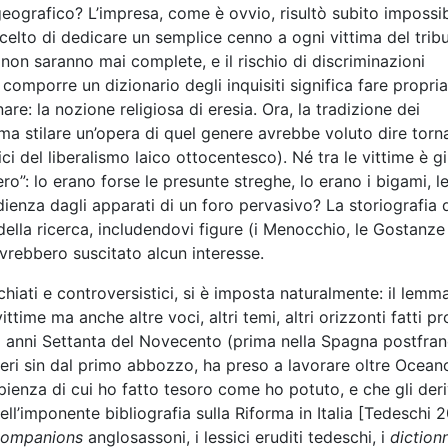
o geografico? L’impresa, come è ovvio, risultò subito impossib
celto di dedicare un semplice cenno a ogni vittima del tribu
non saranno mai complete, e il rischio di discriminazioni
 comporre un dizionario degli inquisiti significa fare propria
re: la nozione religiosa di eresia. Ora, la tradizione dei
; ma stilare un’opera di quel genere avrebbe voluto dire torn
ici del liberalismo laico ottocentesco). Né tra le vittime è g
iero”: lo erano forse le presunte streghe, lo erano i bigami, l
bedienza dagli apparati di un foro pervasivo? La storiografia 
 della ricerca, includendovi figure (i Menocchio, le Gostanze
vrebbero suscitato alcun interesse.
iati e controversistici, si è imposta naturalmente: il lemm
time ma anche altre voci, altri temi, altri orizzonti fatti pr
li anni Settanta del Novecento (prima nella Spagna postfran
peri sin dal primo abbozzo, ha preso a lavorare oltre Ocean
ienza di cui ho fatto tesoro come ho potuto, e che gli der
ell’imponente bibliografia sulla Riforma in Italia [Tedeschi 
companions
anglosassoni, i lessici eruditi tedeschi, i
diction