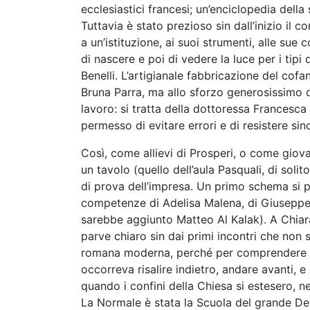
ecclesiastici francesi; un’enciclopedia dell
Tuttavia è stato prezioso sin dall’inizio il 
a un’istituzione, ai suoi strumenti, alle su
di nascere e poi di vedere la luce per i tipi
Benelli. L’artigianale fabbricazione del cofa
Bruna Parra, ma allo sforzo generosissimo di
lavoro: si tratta della dottoressa Francesca
permesso di evitare errori e di resistere sin
Così, come allievi di Prosperi, o come giovan
un tavolo (quello dell’aula Pasquali, di soli
di prova dell’impresa. Un primo schema si pre
competenze di Adelisa Malena, di Giuseppe 
sarebbe aggiunto Matteo Al Kalak). A Chiara 
parve chiaro sin dai primi incontri che non 
romana moderna, perché per comprendere il s
occorreva risalire indietro, andare avanti, e
quando i confini della Chiesa si estesero, n
La Normale è stata la Scuola del grande Delio 