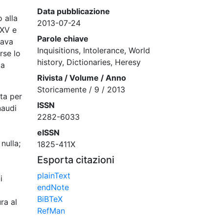
Data pubblicazione
 alla
2013-07-24
 XV e
Parole chiave
cava
Inquisitions, Intolerance, World
rse lo
history, Dictionaries, Heresy
ta
Rivista / Volume / Anno
Storicamente / 9 / 2013
ta per
ISSN
naudi
2282-6033
eISSN
nulla;
1825-411X
Esporta citazioni
plainText
i
endNote
BiBTeX
ra al
RefMan