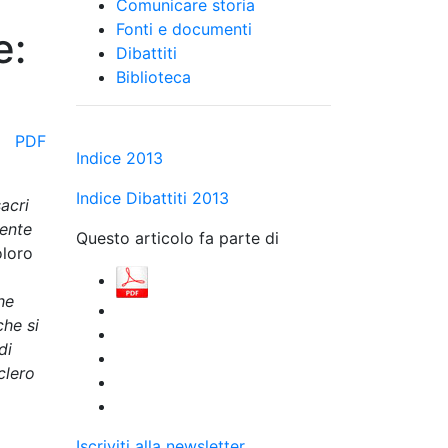
Comunicare storia
Fonti e documenti
e:
Dibattiti
Biblioteca
PDF
Indice 2013
Indice Dibattiti 2013
sacri
iente
Questo articolo fa parte di
oloro
he
che si
di
clero
Iscriviti alla newsletter