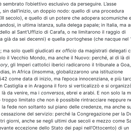
 è sembrato l’obiettivo esclusivo da perseguire. L’asse
, sin dall’inizio, un doppio nodo: quello di una procedura
 XIII secolo), e quello di un potere che adopera scomuniche 
andosi, in ultima istanza, sulla delega papale; in Italia, ma 
llo al Sant’Uffizio di Carafa, o ne limitarono il raggio di
ita già da sei decenni) e quella portoghese (che nacque nel 
e; ma solo quelli giudicati
ex officio
da magistrati delegati 
o il Vecchio Mondo, ma anche il Nuovo: perché, al di là di
tory
, gli Imperi cattolici iberici radicarono il tribunale a Goa,
dias, in Africa (insomma, globalizzarono una istituzione
42 come data di inizio, ma l’epoca innocenziana, e più tardi
Castiglia e in Aragona il foro si verticalizzò e si organizz
i là da venire, ma i
conversos
, ebrei e arabi. E non solo la m
 troppo limitato che non è possibile rintracciare neppure n
tro la fede non soltanto sul piano delle credenze, ma anche s
a cessazione del servizio: perché la Congregazione per la D
ri giorni, anche se negli ultimi due secoli e mezzo come S
levante eccezione dello Stato dei papi nell’Ottocento) di un