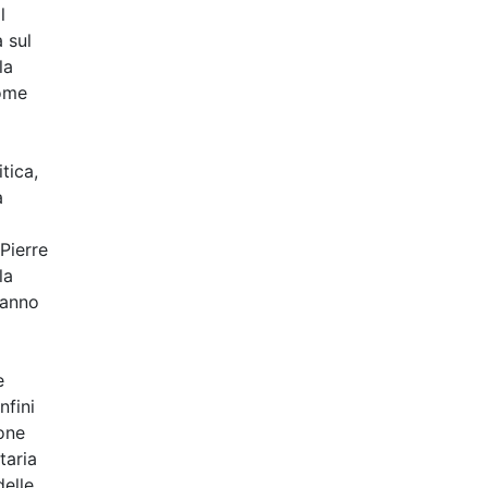
l
 sul
la
come
tica,
a
Pierre
la
hanno
e
nfini
ione
taria
delle