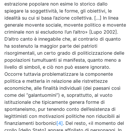
estrazione popolare non esime lo storico dallo
spiegare la soggettività, le forme, gli obiettivi, le
idealità su cui si basa l’azione collettiva. […] In linea
generale movente sociale, movente politico e movente
criminale non si escludono l’un l’altro» [Lupo 2002].
D’altro canto è innegabile che, al contrario di quanto
ha sostenuto la maggior parte dei patrioti
risorgimentali, un certo grado di politicizzazione delle
popolazioni tumultuanti si manifesta, quanto meno a
livello di simboli, e ciò non può essere ignorato.
Occorre tuttavia problematizzare la componente
politica e metterla in relazione alle ristrettezze
economiche, alle finalità individuali (dei paesani così
come dei “galantuomini”) e, soprattutto, al vuoto
istituzionale che tipicamente genera forme di
spontaneismo, pur tenendo conto dell’esistenza di
legittimisti con motivazioni politiche non riducibili ai
finanziamenti borbonici
[4]
. Del resto, «il momento del
crollo [dello Stato] appare affollato di personaggi. In