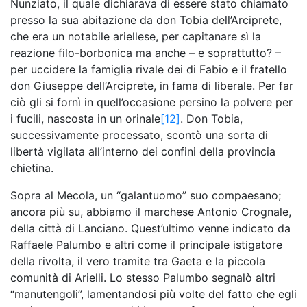
Nunziato, il quale dichiarava di essere stato chiamato
presso la sua abitazione da don Tobia dell’Arciprete,
che era un notabile ariellese, per capitanare sì la
reazione filo-borbonica ma anche – e soprattutto? –
per uccidere la famiglia rivale dei di Fabio e il fratello
don Giuseppe dell’Arciprete, in fama di liberale. Per far
ciò gli si fornì in quell’occasione persino la polvere per
i fucili, nascosta in un orinale
[12]
. Don Tobia,
successivamente processato, scontò una sorta di
libertà vigilata all’interno dei confini della provincia
chietina.
Sopra al Mecola, un “galantuomo” suo compaesano;
ancora più su, abbiamo il marchese Antonio Crognale,
della città di Lanciano. Quest’ultimo venne indicato da
Raffaele Palumbo e altri come il principale istigatore
della rivolta, il vero tramite tra Gaeta e la piccola
comunità di Arielli. Lo stesso Palumbo segnalò altri
“manutengoli”, lamentandosi più volte del fatto che egli