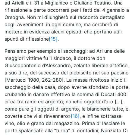
ad Arielli e il 31 a Miglianico e Giuliano Teatino. Una
riflessione a parte occorrerà per i fatti del 4 gennaio a
Orsogna. Non mi dilungherò sul racconto dettagliato
degli avvenimenti in ogni comune, ma cercherò di
mettere in evidenza alcuni episodi che portano utili
spunti di riflessione
[15]
.
Pensiamo per esempio ai saccheggi: ad Ari una delle
maggiori vittime fu il sindaco, il dottore don
Giuseppantonio d’Alessandro, zelante liberale artefice,
a suo dire, del successo del plebiscito nel suo paesino
[Martucci 1980, 262-280]. La massa rivoltosa iniziò il
saccheggio della casa, dopo averne sfondato le porte,
«rubando in danaro effettivo la somma di Ducati 400
circa tra rame ed argento; nonché oggetti d’oro […],
come pure gli oggetti di argento, le biancherie tutte, e
coverte che vi si rinvennero»
[16]
, e infine sottrasse
vino, olio e grano dal magazzino. Prima di lasciare le
porte spalancate alla “turba” di contadini, Nunziato Di