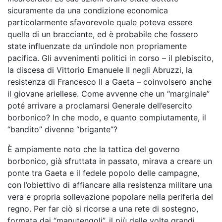
sicuramente da una condizione economica
particolarmente sfavorevole quale poteva essere
quella di un bracciante, ed è probabile che fossero
state influenzate da un’indole non propriamente
pacifica. Gli avvenimenti politici in corso – il plebiscito,
la discesa di Vittorio Emanuele II negli Abruzzi, la
resistenza di Francesco II a Gaeta – coinvolsero anche
il giovane ariellese. Come avvenne che un “marginale”
poté arrivare a proclamarsi Generale dell’esercito
borbonico? In che modo, e quanto compiutamente, il
“bandito” divenne “brigante”?
È ampiamente noto che la tattica del governo
borbonico, già sfruttata in passato, mirava a creare un
ponte tra Gaeta e il fedele popolo delle campagne,
con l’obiettivo di affiancare alla resistenza militare una
vera e propria sollevazione popolare nella periferia del
regno. Per far ciò si ricorse a una rete di sostegno,
formata dai “manutengoli”, il più delle volte grandi