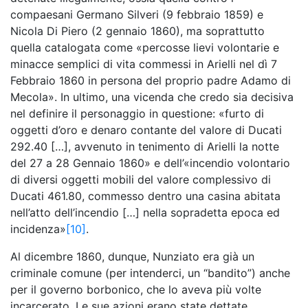
compaesani Germano Silveri (9 febbraio 1859) e
Nicola Di Piero (2 gennaio 1860), ma soprattutto
quella catalogata come «percosse lievi volontarie e
minacce semplici di vita commessi in Arielli nel dì 7
Febbraio 1860 in persona del proprio padre Adamo di
Mecola». In ultimo, una vicenda che credo sia decisiva
nel definire il personaggio in questione: «furto di
oggetti d’oro e denaro contante del valore di Ducati
292.40 […], avvenuto in tenimento di Arielli la notte
del 27 a 28 Gennaio 1860» e dell’«incendio volontario
di diversi oggetti mobili del valore complessivo di
Ducati 461.80, commesso dentro una casina abitata
nell’atto dell’incendio […] nella sopradetta epoca ed
incidenza»
[10]
.
Al dicembre 1860, dunque, Nunziato era già un
criminale comune (per intenderci, un “bandito”) anche
per il governo borbonico, che lo aveva più volte
incarcerato. Le sue azioni erano state dettate