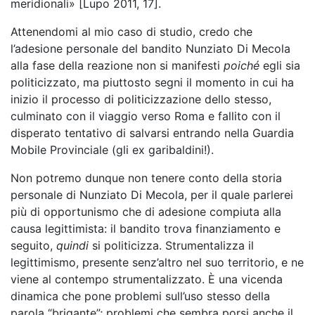
meridionali» [Lupo 2011, 17].
Attenendomi al mio caso di studio, credo che
l’adesione personale del bandito Nunziato Di Mecola
alla fase della reazione non si manifesti
poiché
egli sia
politicizzato, ma piuttosto segni il momento in cui ha
inizio il processo di politicizzazione dello stesso,
culminato con il viaggio verso Roma e fallito con il
disperato tentativo di salvarsi entrando nella Guardia
Mobile Provinciale (gli ex garibaldini!).
Non potremo dunque non tenere conto della storia
personale di Nunziato Di Mecola, per il quale parlerei
più di opportunismo che di adesione compiuta alla
causa legittimista: il bandito trova finanziamento e
seguito,
quindi
si politicizza. Strumentalizza il
legittimismo, presente senz’altro nel suo territorio, e ne
viene al contempo strumentalizzato. È una vicenda
dinamica che pone problemi sull’uso stesso della
parola “brigante”; problemi che sembra porsi anche il