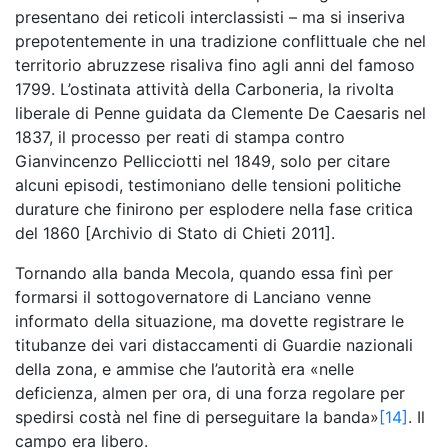
presentano dei reticoli interclassisti – ma si inseriva
prepotentemente in una tradizione conflittuale che nel
territorio abruzzese risaliva fino agli anni del famoso
1799. L’ostinata attività della Carboneria, la rivolta
liberale di Penne guidata da Clemente De Caesaris nel
1837, il processo per reati di stampa contro
Gianvincenzo Pellicciotti nel 1849, solo per citare
alcuni episodi, testimoniano delle tensioni politiche
durature che finirono per esplodere nella fase critica
del 1860 [Archivio di Stato di Chieti 2011].
Tornando alla banda Mecola, quando essa finì per
formarsi il sottogovernatore di Lanciano venne
informato della situazione, ma dovette registrare le
titubanze dei vari distaccamenti di Guardie nazionali
della zona, e ammise che l’autorità era «nelle
deficienza, almen per ora, di una forza regolare per
spedirsi costà nel fine di perseguitare la banda»
[14]
. Il
campo era libero.