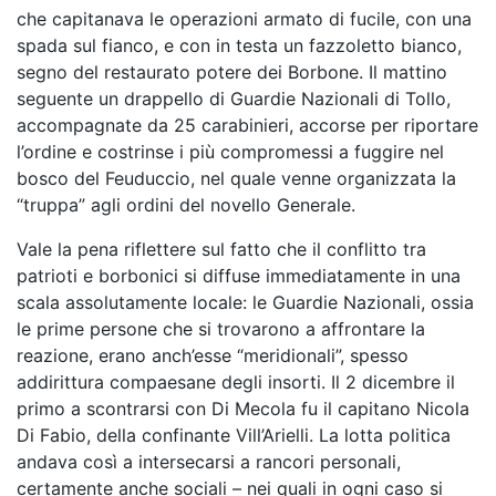
che capitanava le operazioni armato di fucile, con una
spada sul fianco, e con in testa un fazzoletto bianco,
segno del restaurato potere dei Borbone. Il mattino
seguente un drappello di Guardie Nazionali di Tollo,
accompagnate da 25 carabinieri, accorse per riportare
l’ordine e costrinse i più compromessi a fuggire nel
bosco del Feuduccio, nel quale venne organizzata la
“truppa” agli ordini del novello Generale.
Vale la pena riflettere sul fatto che il conflitto tra
patrioti e borbonici si diffuse immediatamente in una
scala assolutamente locale: le Guardie Nazionali, ossia
le prime persone che si trovarono a affrontare la
reazione, erano anch’esse “meridionali”, spesso
addirittura compaesane degli insorti. Il 2 dicembre il
primo a scontrarsi con Di Mecola fu il capitano Nicola
Di Fabio, della confinante Vill’Arielli. La lotta politica
andava così a intersecarsi a rancori personali,
certamente anche sociali – nei quali in ogni caso si