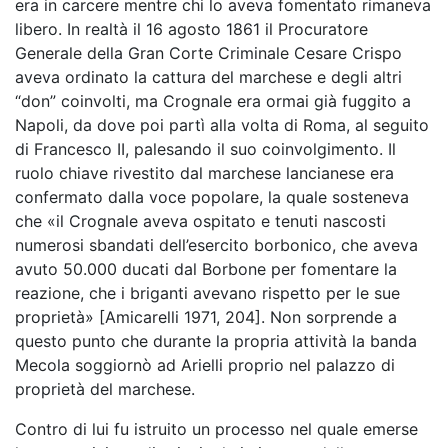
era in carcere mentre chi lo aveva fomentato rimaneva
libero. In realtà il 16 agosto 1861 il Procuratore
Generale della Gran Corte Criminale Cesare Crispo
aveva ordinato la cattura del marchese e degli altri
“don” coinvolti, ma Crognale era ormai già fuggito a
Napoli, da dove poi partì alla volta di Roma, al seguito
di Francesco II, palesando il suo coinvolgimento. Il
ruolo chiave rivestito dal marchese lancianese era
confermato dalla voce popolare, la quale sosteneva
che «il Crognale aveva ospitato e tenuti nascosti
numerosi sbandati dell’esercito borbonico, che aveva
avuto 50.000 ducati dal Borbone per fomentare la
reazione, che i briganti avevano rispetto per le sue
proprietà» [Amicarelli 1971, 204]. Non sorprende a
questo punto che durante la propria attività la banda
Mecola soggiornò ad Arielli proprio nel palazzo di
proprietà del marchese.
Contro di lui fu istruito un processo nel quale emerse