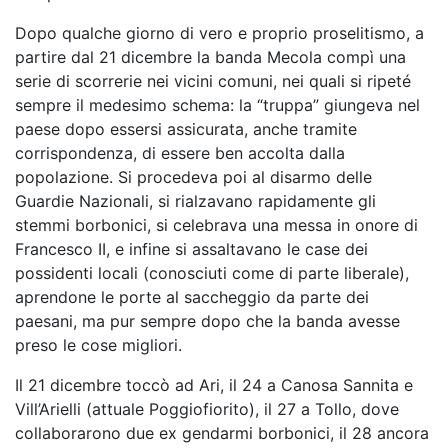
Dopo qualche giorno di vero e proprio proselitismo, a
partire dal 21 dicembre la banda Mecola compì una
serie di scorrerie nei vicini comuni, nei quali si ripeté
sempre il medesimo schema: la “truppa” giungeva nel
paese dopo essersi assicurata, anche tramite
corrispondenza, di essere ben accolta dalla
popolazione. Si procedeva poi al disarmo delle
Guardie Nazionali, si rialzavano rapidamente gli
stemmi borbonici, si celebrava una messa in onore di
Francesco II, e infine si assaltavano le case dei
possidenti locali (conosciuti come di parte liberale),
aprendone le porte al saccheggio da parte dei
paesani, ma pur sempre dopo che la banda avesse
preso le cose migliori.
Il 21 dicembre toccò ad Ari, il 24 a Canosa Sannita e
Vill’Arielli (attuale Poggiofiorito), il 27 a Tollo, dove
collaborarono due ex gendarmi borbonici, il 28 ancora