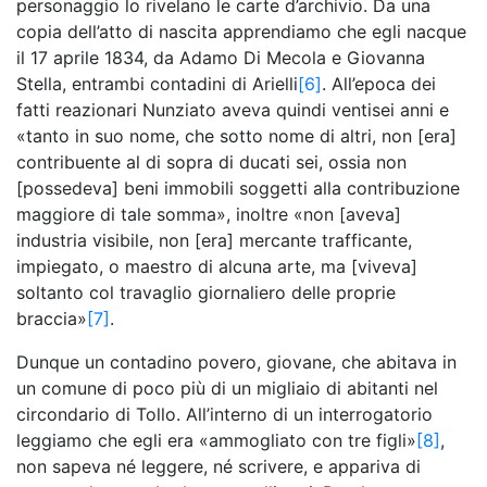
personaggio lo rivelano le carte d’archivio. Da una
copia dell’atto di nascita apprendiamo che egli nacque
il 17 aprile 1834, da Adamo Di Mecola e Giovanna
Stella, entrambi contadini di Arielli
[6]
. All’epoca dei
fatti reazionari Nunziato aveva quindi ventisei anni e
«tanto in suo nome, che sotto nome di altri, non [era]
contribuente al di sopra di ducati sei, ossia non
[possedeva] beni immobili soggetti alla contribuzione
maggiore di tale somma», inoltre «non [aveva]
industria visibile, non [era] mercante trafficante,
impiegato, o maestro di alcuna arte, ma [viveva]
soltanto col travaglio giornaliero delle proprie
braccia»
[7]
.
Dunque un contadino povero, giovane, che abitava in
un comune di poco più di un migliaio di abitanti nel
circondario di Tollo. All’interno di un interrogatorio
leggiamo che egli era «ammogliato con tre figli»
[8]
,
non sapeva né leggere, né scrivere, e appariva di