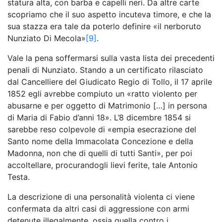
statura alta, con barba e capelli neri. Da altre carte
scopriamo che il suo aspetto incuteva timore, e che la
sua stazza era tale da poterlo definire «il nerboruto
Nunziato Di Mecola»
[9]
.
Vale la pena soffermarsi sulla vasta lista dei precedenti
penali di Nunziato. Stando a un certificato rilasciato
dal Cancelliere del Giudicato Regio di Tollo, il 17 aprile
1852 egli avrebbe compiuto un «ratto violento per
abusarne e per oggetto di Matrimonio […] in persona
di Maria di Fabio d’anni 18». L’8 dicembre 1854 si
sarebbe reso colpevole di «empia esecrazione del
Santo nome della Immacolata Concezione e della
Madonna, non che di quelli di tutti Santi», per poi
accoltellare, procurandogli lievi ferite, tale Antonio
Testa.
La descrizione di una personalità violenta ci viene
confermata da altri casi di aggressione con armi
detenute illegalmente, ossia quella contro i