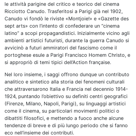
le attività parigine del critico e teorico del cinema
Ricciotto Canudo. Trasferitosi a Parigi già nel 1902,
Canudo vi fondò le riviste «Montjoie!» e «Gazette des
sept arts» con l’intento di confederare un “cinema
latino” a scopi propagandistici. Inizialmente vicino agli
ambienti artistici futuristi, durante la guerra Canudo si
avvicinò a futuri ammiratori del fascismo come il
portoghese esule a Parigi Francisco Homem Christo, e
si appropriò di temi tipici dell’Action française.
Nel loro insieme, i saggi offrono dunque un contributo
analitico e sintetico alla storia dei fenomeni culturali
che attraversarono Italia e Francia nel decennio 1914-
1924, puntando l’obiettivo su definiti centri geografici
(Firenze, Milano, Napoli, Parigi), su linguaggi artistici
come il cinema, su particolari movimenti politici o
dibattiti filosofici, e mettendo a fuoco anche alcune
tendenze di breve e di più lungo periodo che si fanno
eco nell’insieme dei contributi.