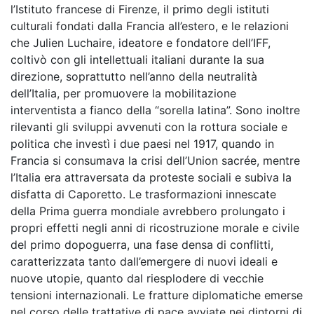
l’Istituto francese di Firenze, il primo degli istituti
culturali fondati dalla Francia all’estero, e le relazioni
che Julien Luchaire, ideatore e fondatore dell’IFF,
coltivò con gli intellettuali italiani durante la sua
direzione, soprattutto nell’anno della neutralità
dell’Italia, per promuovere la mobilitazione
interventista a fianco della “sorella latina”. Sono inoltre
rilevanti gli sviluppi avvenuti con la rottura sociale e
politica che investì i due paesi nel 1917, quando in
Francia si consumava la crisi dell’Union sacrée, mentre
l’Italia era attraversata da proteste sociali e subiva la
disfatta di Caporetto. Le trasformazioni innescate
della Prima guerra mondiale avrebbero prolungato i
propri effetti negli anni di ricostruzione morale e civile
del primo dopoguerra, una fase densa di conflitti,
caratterizzata tanto dall’emergere di nuovi ideali e
nuove utopie, quanto dal riesplodere di vecchie
tensioni internazionali. Le fratture diplomatiche emerse
nel corso delle trattative di pace avviate nei dintorni di