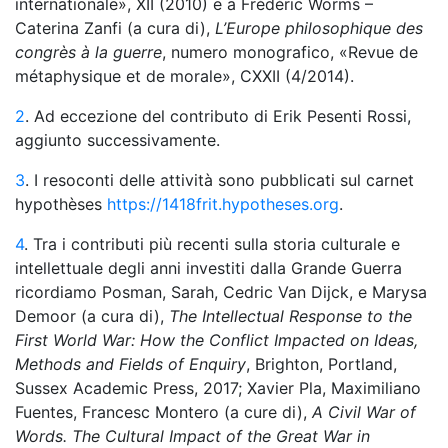
internationale», XII (2010) e a Frédéric Worms –
Caterina Zanfi (a cura di),
L’Europe philosophique des
congrès à la guerre
, numero monografico, «Revue de
métaphysique et de morale», CXXII (4/2014).
2
. Ad eccezione del contributo di Erik Pesenti Rossi,
aggiunto successivamente.
3
. I resoconti delle attività sono pubblicati sul carnet
hypothèses
https://1418frit.hypotheses.org
.
4
. Tra i contributi più recenti sulla storia culturale e
intellettuale degli anni investiti dalla Grande Guerra
ricordiamo Posman, Sarah, Cedric Van Dijck, e Marysa
Demoor (a cura di),
The Intellectual Response to the
First World War: How the Conflict Impacted on Ideas,
Methods and Fields of Enquiry
, Brighton, Portland,
Sussex Academic Press, 2017; Xavier Pla, Maximiliano
Fuentes, Francesc Montero (a cure di),
A Civil War of
Words. The Cultural Impact of the Great War in